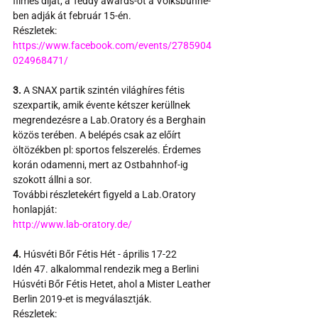
filmes díját, a Teddy awards-ot a Volksbühne-
ben adják át február 15-én.
Részletek:
https://www.facebook.com/events/2785904
024968471/
3.
 A SNAX partik szintén világhíres fétis 
szexpartik, amik évente kétszer kerüllnek 
megrendezésre a Lab.Oratory és a Berghain 
közös terében. A belépés csak az előírt 
öltözékben pl: sportos felszerelés. Érdemes 
korán odamenni, mert az Ostbahnhof-ig 
szokott állni a sor.
További részletekért figyeld a Lab.Oratory 
honlapját:
http://www.lab-oratory.de/
4.
 Húsvéti Bőr Fétis Hét - április 17-22
Idén 47. alkalommal rendezik meg a Berlini 
Húsvéti Bőr Fétis Hetet, ahol a Mister Leather 
Berlin 2019-et is megválasztják.
Részletek: