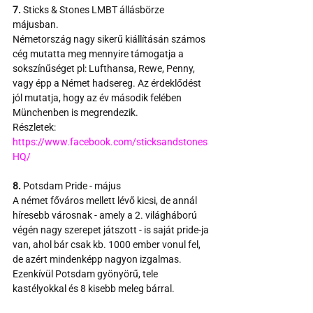
7.
 Sticks & Stones LMBT állásbörze 
májusban.
Németország nagy sikerű kiállításán számos 
cég mutatta meg mennyire támogatja a 
sokszínűséget pl: Lufthansa, Rewe, Penny, 
vagy épp a Német hadsereg. Az érdeklődést 
jól mutatja, hogy az év második felében 
Münchenben is megrendezik.
Részletek:
https://www.facebook.com/sticksandstones
HQ/
8.
 Potsdam Pride - május
A német főváros mellett lévő kicsi, de annál 
híresebb városnak - amely a 2. világháború 
végén nagy szerepet játszott - is saját pride-ja 
van, ahol bár csak kb. 1000 ember vonul fel, 
de azért mindenképp nagyon izgalmas. 
Ezenkívül Potsdam gyönyörű, tele 
kastélyokkal és 8 kisebb meleg bárral.