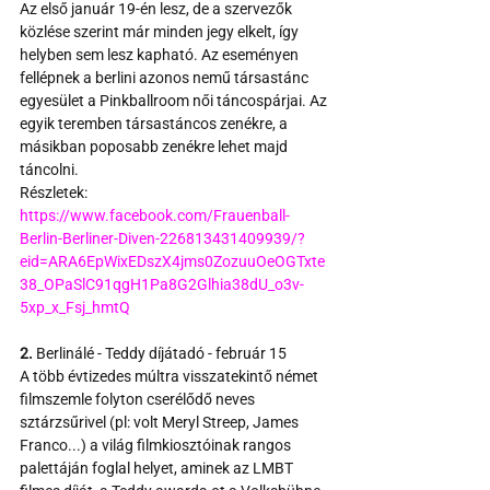
Az első január 19-én lesz, de a szervezők 
közlése szerint már minden jegy elkelt, így 
helyben sem lesz kapható. Az eseményen 
fellépnek a berlini azonos nemű társastánc 
egyesület a Pinkballroom női táncospárjai. Az 
egyik teremben társastáncos zenékre, a 
másikban poposabb zenékre lehet majd 
táncolni.
Részletek:
https://www.facebook.com/Frauenball-
Berlin-Berliner-Diven-226813431409939/?
eid=ARA6EpWixEDszX4jms0ZozuuOeOGTxte
38_OPaSlC91qgH1Pa8G2Glhia38dU_o3v-
5xp_x_Fsj_hmtQ
2.
 Berlinálé - Teddy díjátadó - február 15
A több évtizedes múltra visszatekintő német 
filmszemle folyton cserélődő neves 
sztárzsűrivel (pl: volt Meryl Streep, James 
Franco...) a világ filmkiosztóinak rangos 
palettáján foglal helyet, aminek az LMBT 