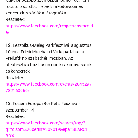
foci, tollas...stb...illetve kirakodóvásár és 
koncertek is várják a látogatókat.
Részletek:
https://www.facebook.com/respectgaymes.d
e/
12.
 Leszbikus-Meleg Parkfesztivál augusztus 
10-én a Friedrichschain-i Volkspark-ban a 
Freiluftkino szabadtéri moziban. Az 
utcafesztiválhoz hasonlóan kirakodóvásárok 
és koncertek.
Részletek:
https://www.facebook.com/events/2045297
782160960/
13.
 Folsom Európai Bőr Fétis Fesztivál - 
szeptember 14
Részletek:
https://www.facebook.com/search/top/?
q=folsom%20berlin%202019&epa=SEARCH_
BOX