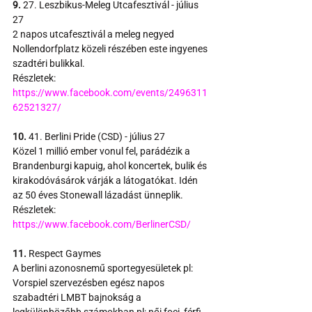
9.
 27. Leszbikus-Meleg Utcafesztivál - július 
27
2 napos utcafesztivál a meleg negyed 
Nollendorfplatz közeli részében este ingyenes 
szadtéri bulikkal.
Részletek:
https://www.facebook.com/events/2496311
62521327/
10.
 41. Berlini Pride (CSD) - július 27
Közel 1 millió ember vonul fel, parádézik a 
Brandenburgi kapuig, ahol koncertek, bulik és 
kirakodóvásárok várják a látogatókat. Idén 
az 50 éves Stonewall lázadást ünneplik.
Részletek:
https://www.facebook.com/BerlinerCSD/
11.
 Respect Gaymes
A berlini azonosnemű sportegyesületek pl: 
Vorspiel szervezésben egész napos 
szabadtéri LMBT bajnokság a 
legkülönbözőbb számokban pl: női foci, férfi 