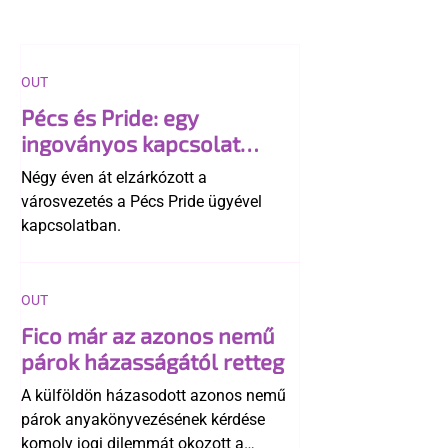
OUT
Pécs és Pride: egy
ingoványos kapcsolat
története
Négy éven át elzárkózott a
városvezetés a Pécs Pride ügyével
kapcsolatban.
OUT
Fico már az azonos nemű
párok házasságától retteg
A külföldön házasodott azonos nemű
párok anyakönyvezésének kérdése
komoly jogi dilemmát okozott a