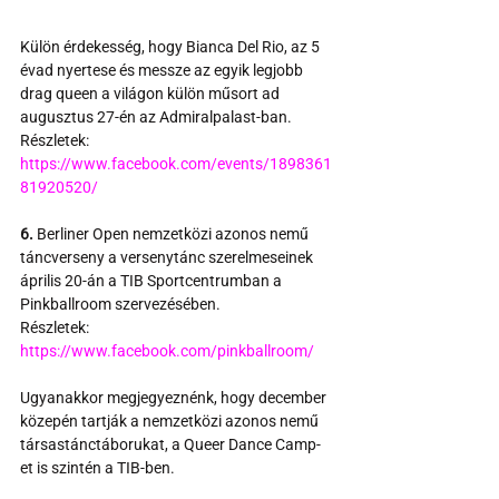
Külön érdekesség, hogy Bianca Del Rio, az 5 
évad nyertese és messze az egyik legjobb 
drag queen a világon külön műsort ad 
augusztus 27-én az Admiralpalast-ban.
Részletek:
https://www.facebook.com/events/1898361
81920520/
6.
 Berliner Open nemzetközi azonos nemű 
táncverseny a versenytánc szerelmeseinek 
április 20-án a TIB Sportcentrumban a 
Pinkballroom szervezésében.
Részletek:
https://www.facebook.com/pinkballroom/
Ugyanakkor megjegyeznénk, hogy december 
közepén tartják a nemzetközi azonos nemű 
társastánctáborukat, a Queer Dance Camp-
et is szintén a TIB-ben.