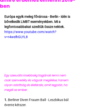
amire érdemes elmenni 2019-
ben
Európa egyik meleg fővárosa - Berlin - idén is 
bővelkedik LMBT eseményekben. Mi a 
legfontosabbakat szedtük össze nektek.
https://www.youtube.com/watch?
v=r4welhGLYL8
Egy szexuális kisebbség tagjának lenni nem 
csak szenvedély és vágyak megélése, hanem 
olyan adottság és életérzés, amit legjobb, ha 
megél az ember.
1.
 Berliner Diven Frauen Ball - Leszbikus bál 
évente kétszer.