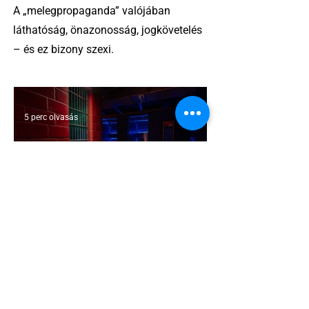
A „melegpropaganda” valójában
láthatóság, önazonosság, jogkövetelés
– és ez bizony szexi.
5 perc olvasás
A cruising alaprajza - Építészeti
irányelvek a vágy maximalizálására
1 perc olvasás