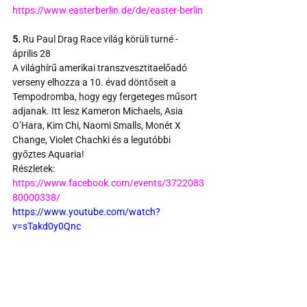
https://www.easterberlin.de/de/easter-berlin 
5.
 Ru Paul Drag Race világ körüli turné - 
április 28
A világhírű amerikai transzvesztitaelőadó 
verseny elhozza a 10. évad döntőseit a 
Tempodromba, hogy egy fergeteges műsort 
adjanak. Itt lesz Kameron Michaels, Asia 
O’Hara, Kim Chi, Naomi Smalls, Monét X 
Change, Violet Chachki és a legutóbbi 
győztes Aquaria!
Részletek:
https://www.facebook.com/events/3722083
80000338/
https://www.youtube.com/watch?
v=sTakd0y0Qnc