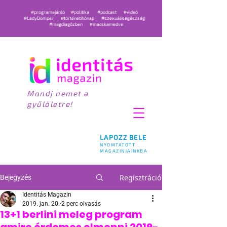
#programajánló
#politika
#podcast
#videó
#LadyDömper
#történetihónap
#szexuálisegészség
#magdiagőzben
#macskamedve
Mondj nemet a
gyűlöletre!
LAPOZZ BELE
NYOMTATOTT
MAGAZINJAINKBA
Regisztráció
Bejegyzés
Identitás Magazin
2019. jan. 20.
2 perc olvasás
13+1 berlini meleg program