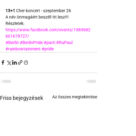
13+1
 Cher koncert - szeptember 26
A név önmagáért beszél! Itt lesz!!!
Részletek:
https://www.facebook.com/events/1983682
601679727/
#Berlin
#BerlinPride
#parti
#RuPaul
#rainbowtainment
#pride
Az összes megtekintése
Friss bejegyzések