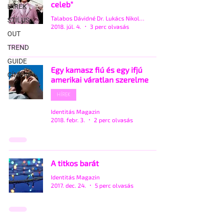
celeb"
HÍREK
Talabos Dávidné Dr. Lukács Nikolett
STÍLUS
2018. júl. 4.
3 perc olvasás
OUT
TREND
GUIDE
Egy kamasz fiú és egy ifjú
CÍMLAP
amerikai váratlan szerelme
HÍREK
Identitás Magazin
2018. febr. 3.
2 perc olvasás
A titkos barát
Identitás Magazin
2017. dec. 24.
5 perc olvasás