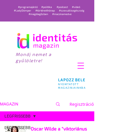
#programajánló
#politika
#podcast
#videó
#LadyDömper
#történetihónap
#szexuálisegészség
#magdiagőzben
#macskamedve
Mondj nemet a
gyűlöletre!
LAPOZZ BELE
NYOMTATOTT
MAGAZINJAINKBA
Regisztráció
MAGAZIN
LEGFRISSEBB
LEGFRISSEBB
Oscar Wilde a "viktoriánus