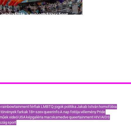
Legalizálták a melegházasságot
Ecuadorban
akoribb címkék / TOP témák
o
rainbowtainment
férfiak
LMBTQ-jogok
politika
Jakab István
homofóbia
törvények
farkak
18+
szex
queerinfo
A nap fotója
vélemény
Pride
eműek
videó
USA
képgaléria
macskamedve
queertainment
HIV/AIDS
szág
sport