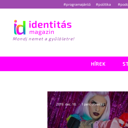
#programajánló
#politika
#pod
Mondj nemet a gyűlöletre!
HÍREK
S
2019. dec. 18.
1 perc olvasás