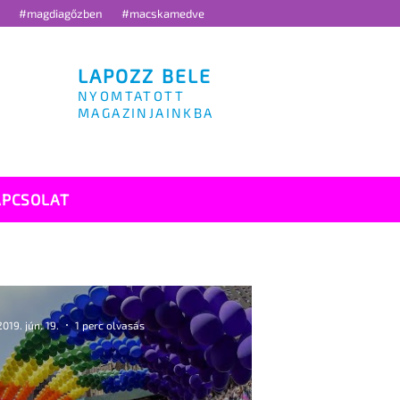
g
#magdiagőzben
#macskamedve
LAPOZZ BELE
NYOMTATOTT
MAGAZINJAINKBA
APCSOLAT
2019. jún. 19.
1 perc olvasás