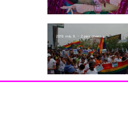
Az argentin elnök büszke drag que
2019. máj. 9.
2 perc olvasás
Melegfelvonulásokat töröltek Ku
Hasznos információk
Támoga
Coming out Drag Queen Események
Coming o
Gyermekvállalás
HIV-vona
HIV-vonal Ismerkedés Jogsegély STD szűrés
Szervezet