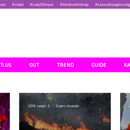
cast
#videó
#LadyDömper
#történetihónap
#szexuálisegészsé
TÍLUS
OUT
TREND
GUIDE
K
2019. szept. 3.
3 perc olvasás