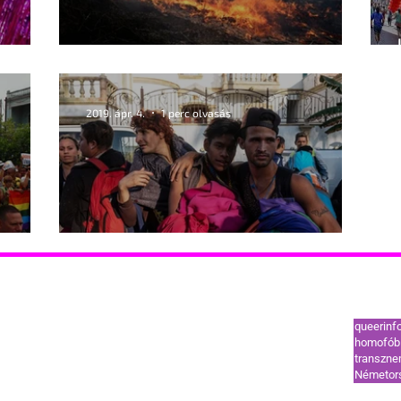
en fiára
Bolsonaro, az esőerdők és a homofóbia
2019. ápr. 4.
1 perc olvasás
bában
Hondurasi melegek álma
Leggy
tók
Támogatók
queerinf
ut
Coming out
homofób 
transzn
l
HIV-vonal
Németor
ek és segélyvonal
Szervezetek és segélyvonal