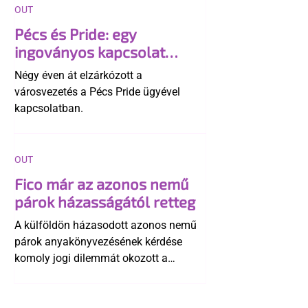
OUT
Pécs és Pride: egy
ingoványos kapcsolat
története
Négy éven át elzárkózott a
városvezetés a Pécs Pride ügyével
kapcsolatban.
OUT
Fico már az azonos nemű
párok házasságától retteg
A külföldön házasodott azonos nemű
párok anyakönyvezésének kérdése
komoly jogi dilemmát okozott a
szlovák belügynek, miközben Robert
Fico szerint az alkotmány
egyértelműen tiltja a házasságuk