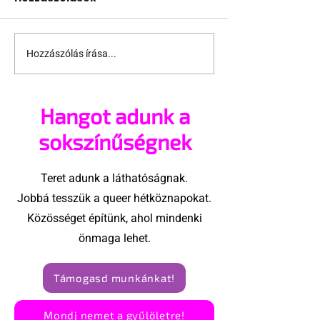
Hozzászólás írása...
Támogathatsz és
Egy HIV-mege
ajánlhatsz: Te is részt
szóló reklám
vehetsz a Pécs Pride
akadtak ki
Hangot adunk a
megvalósításában
konzervatívok
Egyesült Áll
sokszínűségnek
Teret adunk a láthatóságnak.
Jobbá tesszük a queer hétköznapokat.
Közösséget építünk, ahol mindenki
önmaga lehet.
Támogasd munkánkat!
Mondj nemet a gyűlöletre!