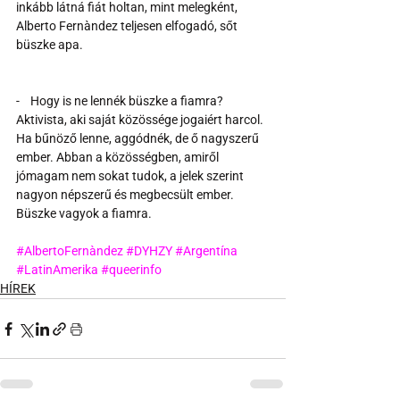
inkább látná fiát holtan, mint melegként, 
Alberto Fernàndez teljesen elfogadó, sőt 
büszke apa.
-    Hogy is ne lennék büszke a fiamra? 
Aktivista, aki saját közössége jogaiért harcol. 
Ha bűnöző lenne, aggódnék, de ő nagyszerű 
ember. Abban a közösségben, amiről 
jómagam nem sokat tudok, a jelek szerint 
nagyon népszerű és megbecsült ember. 
Büszke vagyok a fiamra.
#AlbertoFernàndez
#DYHZY
#Argentína
#LatinAmerika
#queerinfo
HÍREK