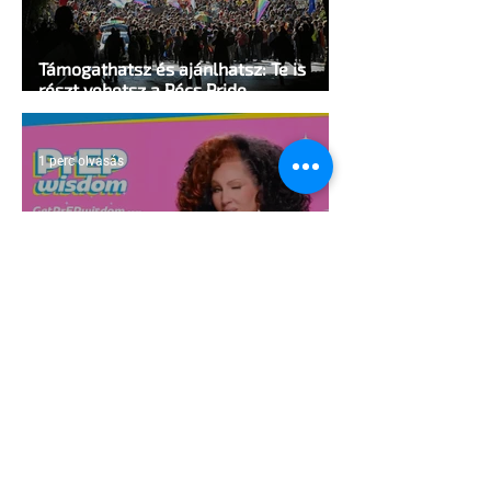
Támogathatsz és ajánlhatsz: Te is
részt vehetsz a Pécs Pride
megvalósításában
1 perc olvasás
Egy HIV-megelőzésről szóló reklámon
akadtak ki konzervatívok az Egyesült
Államokban
5 perc olvasás
A cruising alaprajza - Építészeti