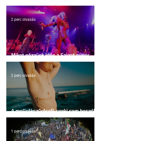
kosárlabda transzneműséghez vezet
2 perc olvasás
Miket nézzünk idén a Sziget queer
sátrában?
2 perc olvasás
A mellrákszűrésről senki sem beszél a
mellkasi műtétek után - pedig kellene
1 perc olvasás