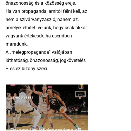
önazonosság és a közösség ereje.
Ha van propaganda, amitől félni kell, az
nem a szivárványzászló, hanem az,
amelyik elhiteti velünk, hogy csak akkor
vagyunk értékesek, ha csendben
maradunk.
A „melegpropaganda” valójában
láthatóság, önazonosság, jogkövetelés
– és ez bizony szexi.
2 perc olvasás
Egy amerikai lelkész szerint a női