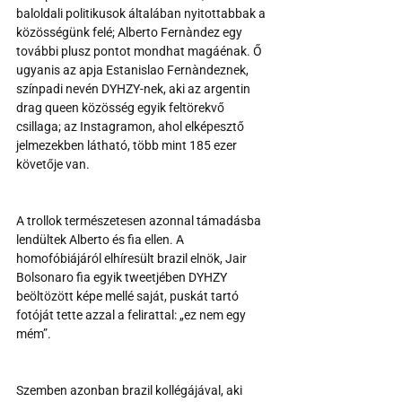
baloldali politikusok általában nyitottabbak a 
közösségünk felé; Alberto Fernàndez egy 
további plusz pontot mondhat magáénak. Ő 
ugyanis az apja Estanislao Fernàndeznek, 
színpadi nevén DYHZY-nek, aki az argentin 
drag queen közösség egyik feltörekvő 
csillaga; az Instagramon, ahol elképesztő 
jelmezekben látható, több mint 185 ezer 
követője van.
A trollok természetesen azonnal támadásba 
lendültek Alberto és fia ellen. A 
homofóbiájáról elhíresült brazil elnök, Jair 
Bolsonaro fia egyik tweetjében DYHZY 
beöltözött képe mellé saját, puskát tartó 
fotóját tette azzal a felirattal: „ez nem egy 
mém”.
Szemben azonban brazil kollégájával, aki 