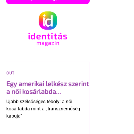
OUT
Egy amerikai lelkész szerint
a női kosárlabda
transzneműséghez vezet
Újabb szélsőséges téboly: a női
kosárlabda mint a „transzneműség
kapuja”