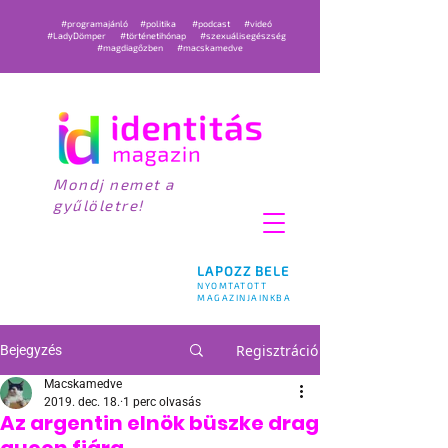
#programajánló
#politika
#podcast
#videó
#LadyDömper
#történetihónap
#szexuálisegészség
#magdiagőzben
#macskamedve
Mondj nemet a
gyűlöletre!
LAPOZZ BELE
NYOMTATOTT
MAGAZINJAINKBA
Regisztráció
Bejegyzés
Macskamedve
2019. dec. 18.
1 perc olvasás
Az argentin elnök büszke drag