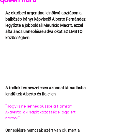
queen fiára
Az októberi argentínai elnökválasztáson a 
balközép irányt képviselő Alberto Fernàndez 
legyőzte a jobboldali Mauricio Macrit, ezzel 
általános ünneplésre adva okot az LMBTQ 
közösségben. 
A trollok természetesen azonnal támadásba 
lendültek Alberto és fia ellen
"Hogy is ne lennék büszke a fiamra? 
Aktivista, aki saját közössége jogaiért 
harcol."
Ünneplésre nemcsak azért van ok, mert a 