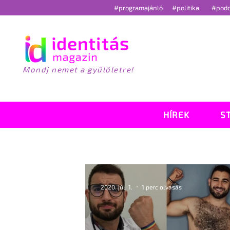
#programajánló
#politika
#pod
Mondj nemet a gyűlöletre!
HÍREK
S
2020. júl. 1.
1 perc olvasás