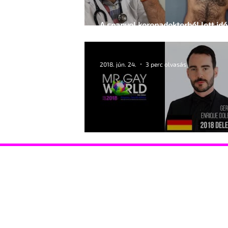
A spanyol koronadoktorból lett id
World
2018. jún. 24.
3 perc olvasás
A hazugság köveket rak az életünk
Hasznos információk
Támoga
Coming out Drag Queen Események
Coming o
Gyermekvállalás
HIV-vona
HIV-vonal Ismerkedés Jogsegély STD szűrés
Szervezet