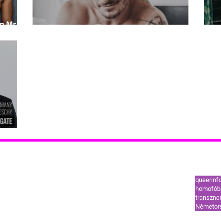
én Mr Gay
Szavaztál már?
re
Leggy
tók
Támogatók
queerinf
ut
Coming out
homofób 
transzn
l
HIV-vonal
Németor
ek és segélyvonal
Szervezetek és segélyvonal