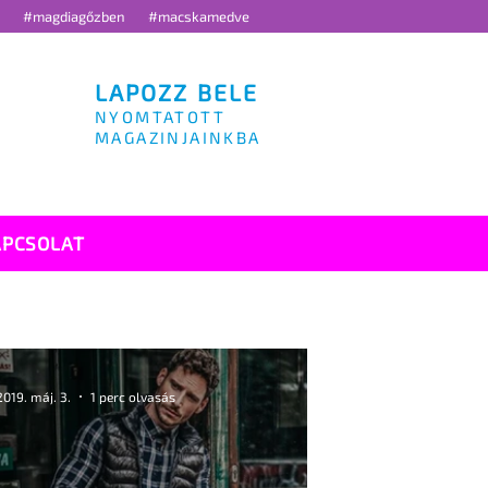
g
#magdiagőzben
#macskamedve
LAPOZZ BELE
NYOMTATOTT
MAGAZINJAINKBA
APCSOLAT
2019. máj. 3.
1 perc olvasás