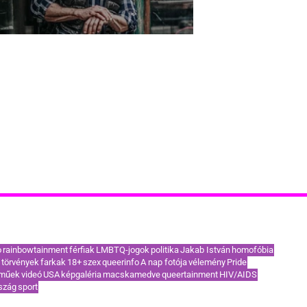
Mr Gay World 2019 jelöltek
akoribb címkék / TOP témák
o
rainbowtainment
férfiak
LMBTQ-jogok
politika
Jakab István
homofóbia
törvények
farkak
18+
szex
queerinfo
A nap fotója
vélemény
Pride
eműek
videó
USA
képgaléria
macskamedve
queertainment
HIV/AIDS
szág
sport