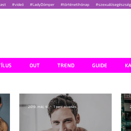
cast
#videó
#LadyDömper
#történetihónap
#szexuálisegészsé
TÍLUS
OUT
TREND
GUIDE
K
2019. máj. 4.
1 perc olvasás