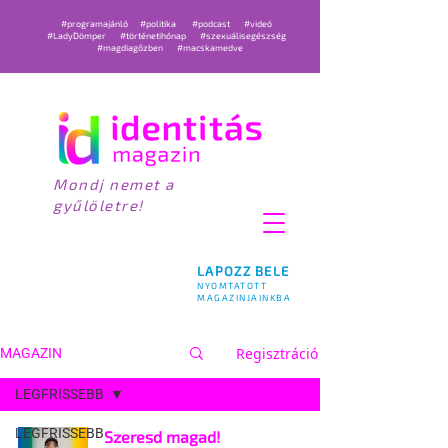
#programajánló
#politika
#podcast
#videó
#LadyDömper
#történetihónap
#szexuálisegészség
#magdiagőzben
#macskamedve
Mondj nemet a
gyűlöletre!
LAPOZZ BELE
NYOMTATOTT
MAGAZINJAINKBA
Regisztráció
MAGAZIN
LEGFRISSEBB
LEGFRISSEBB
Szeresd magad!