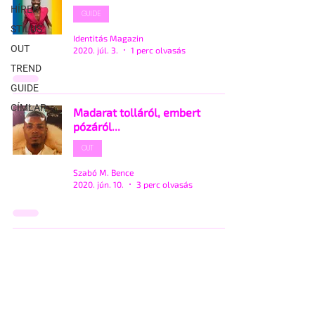
HÍREK
GUIDE
STÍLUS
Identitás Magazin
OUT
2020. júl. 3.
1 perc olvasás
TREND
GUIDE
CÍMLAP
Madarat tolláról, embert
pózáról...
OUT
Szabó M. Bence
2020. jún. 10.
3 perc olvasás