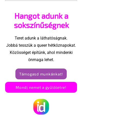
árnyékában tartják
pécsi Freedo
az idei WorldPride-ot
Partyba
Hangot adunk a
Amszterdamban
sokszínűségnek
Teret adunk a láthatóságnak.
Jobbá tesszük a queer hétköznapokat.
Közösséget építünk, ahol mindenki
önmaga lehet.
Támogasd munkánkat!
Mondj nemet a gyűlöletre!