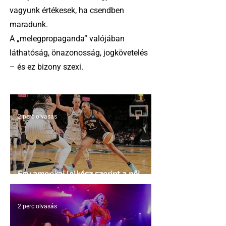
vagyunk értékesek, ha csendben
maradunk.
A „melegpropaganda” valójában
láthatóság, önazonosság, jogkövetelés
– és ez bizony szexi.
2 perc olvasás
Egy amerikai lelkész szerint a női
kosárlabda transzneműséghez vezet
2 perc olvasás