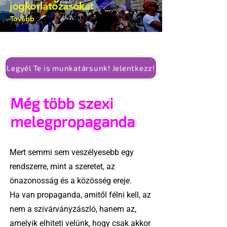
jogkorlátozásokat
Tovább
Legyél Te is munkatársunk! Jelentkezz!
Még több szexi
melegpropaganda
Mert semmi sem veszélyesebb egy
rendszerre, mint a szeretet, az
önazonosság és a közösség ereje.
Ha van propaganda, amitől félni kell, az
nem a szivárványzászló, hanem az,
amelyik elhiteti velünk, hogy csak akkor