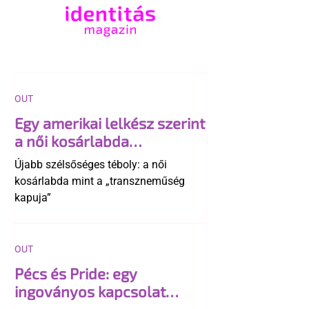
OUT
Egy amerikai lelkész szerint
a női kosárlabda
transzneműséghez vezet
Újabb szélsőséges téboly: a női
kosárlabda mint a „transzneműség
kapuja”
OUT
Pécs és Pride: egy
ingoványos kapcsolat
története