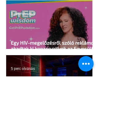
1 perc olvasás
Egy HIV-megelőzésről szóló reklámon
akadtak ki konzervatívok az Egyesült
Államokban
5 perc olvasás
A cruising alaprajza - Építészeti
irányelvek a vágy maximalizálására
1 perc olvasás