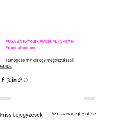
#USA
#NewYourk
#Pose
#BillyPorter
#rainbotainment
Támogass minket egy megosztással!
GUIDE
Az összes megtekintése
Friss bejegyzések