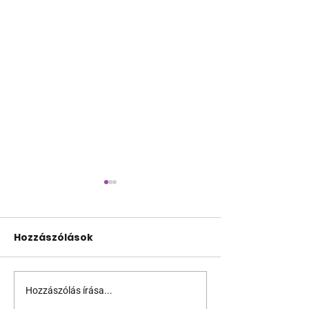
Hozzászólások
Hozzászólás írása...
Terrortámadás
A Sziget is bes