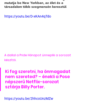
mutatja be New Yorkban, az élet és a 
társadalom több szegmensén keresztül.
https://youtu.be/D-xKAn4qTdo
A dallal a Pride Hónapot ünneplik a sorozat 
készítői.
Ki fog szeretni, ha önmagadat 
nem szereted? – énekli a Pose 
népszerű Netflix-sorozat 
sztárja Billy Porter.
https://youtu.be/2hhcoUnzMZw