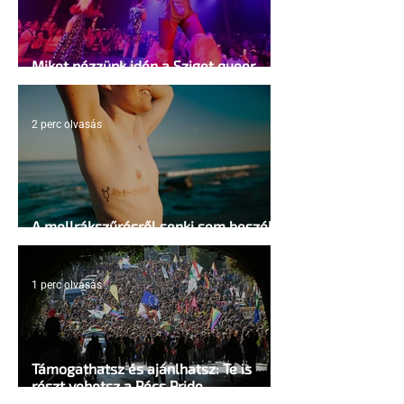
Miket nézzünk idén a Sziget queer
sátrában?
2 perc olvasás
A mellrákszűrésről senki sem beszél a
mellkasi műtétek után - pedig kellene
1 perc olvasás
Támogathatsz és ajánlhatsz: Te is
részt vehetsz a Pécs Pride
megvalósításában