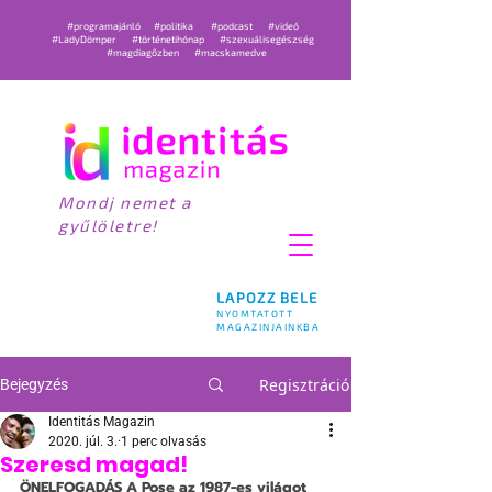
#programajánló
#politika
#podcast
#videó
#LadyDömper
#történetihónap
#szexuálisegészség
#magdiagőzben
#macskamedve
Mondj nemet a
gyűlöletre!
LAPOZZ BELE
NYOMTATOTT
MAGAZINJAINKBA
Regisztráció
Bejegyzés
Identitás Magazin
2020. júl. 3.
1 perc olvasás
Szeresd magad!
ÖNELFOGADÁS
 A Pose az 1987-es világot 