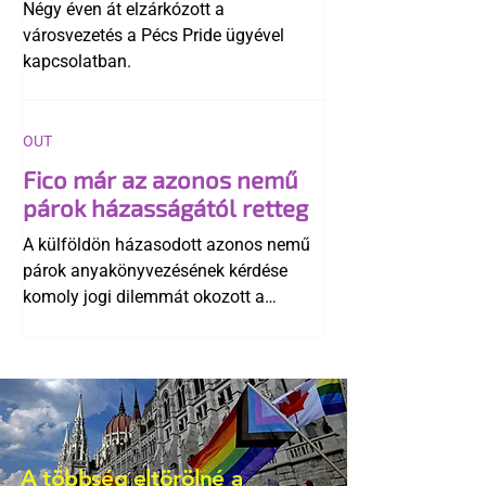
Négy éven át elzárkózott a
városvezetés a Pécs Pride ügyével
kapcsolatban.
OUT
Fico már az azonos nemű
párok házasságától retteg
A külföldön házasodott azonos nemű
párok anyakönyvezésének kérdése
komoly jogi dilemmát okozott a
szlovák belügynek, miközben Robert
Fico szerint az alkotmány
egyértelműen tiltja a házasságuk
elismerését. Közben az ellenzéken belül
is vita robbant ki arról, hogy vissza
kellene-e vonni a kormány konzervatív
A többség eltörölné a
alkotmánymódosítását