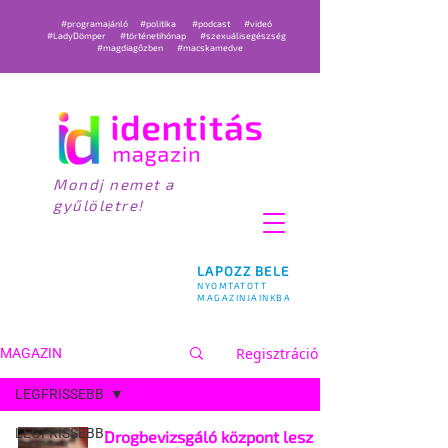
#programajánló
#politika
#podcast
#videó
#LadyDömper
#történetihónap
#szexuálisegészség
#magdiagőzben
#macskamedve
Mondj nemet a
gyűlöletre!
LAPOZZ BELE
NYOMTATOTT
MAGAZINJAINKBA
Regisztráció
MAGAZIN
LEGFRISSEBB
LEGFRISSEBB
Drogbevizsgáló központ lesz