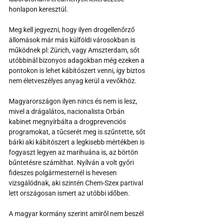
honlapon keresztül.
Meg kell jegyezni, hogy ilyen drogellenőrző 
állomások már más külföldi városokban is 
működnek pl: Zürich, vagy Amszterdam, sőt 
utóbbinál bizonyos adagokban még ezeken a 
pontokon is lehet kábítószert venni, így biztos 
nem életveszélyes anyag kerül a vevőkhöz.
Magyarországon ilyen nincs és nem is lesz, 
mivel a drágalátos, nacionalista Orbán 
kabinet megnyírbálta a drogprevenciós 
programokat, a tűcserét meg is szűntette, sőt 
bárki aki kábítószert a legkisebb mértékben is 
fogyaszt legyen az marihuána is, az börtön 
bűntetésre számíthat. Nyílván a volt győri 
fideszes polgármesternél is hevesen 
vizsgálódnak, aki szintén Chem-Szex partival 
lett országosan ismert az utóbbi időben.
A magyar kormány szerint amiről nem beszél 