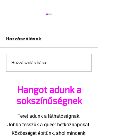
Hozzászólások
Hozzászólás írása...
Támogathatsz és
Egy HIV-mege
ajánlhatsz: Te is részt
szóló reklám
vehetsz a Pécs Pride
ki egy konzer
Hangot adunk a
megvalósításában
csoport az Eg
Államokban
sokszínűségnek
Teret adunk a láthatóságnak.
Jobbá tesszük a queer hétköznapokat.
Közösséget építünk, ahol mindenki