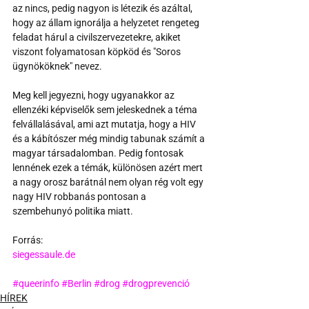
az nincs, pedig nagyon is létezik és azáltal, 
hogy az állam ignorálja a helyzetet rengeteg 
feladat hárul a civilszervezetekre, akiket 
viszont folyamatosan köpköd és "Soros 
ügynököknek" nevez.
Meg kell jegyezni, hogy ugyanakkor az 
ellenzéki képviselők sem jeleskednek a téma 
felvállalásával, ami azt mutatja, hogy a HIV 
és a kábítószer még mindig tabunak számít a 
magyar társadalomban. Pedig fontosak 
lennének ezek a témák, különösen azért mert 
a nagy orosz barátnál nem olyan rég volt egy 
nagy HIV robbanás pontosan a 
szembehunyó politika miatt.
Forrás:
siegessaule.de
#queerinfo
#Berlin
#drog
#drogprevenció
HÍREK