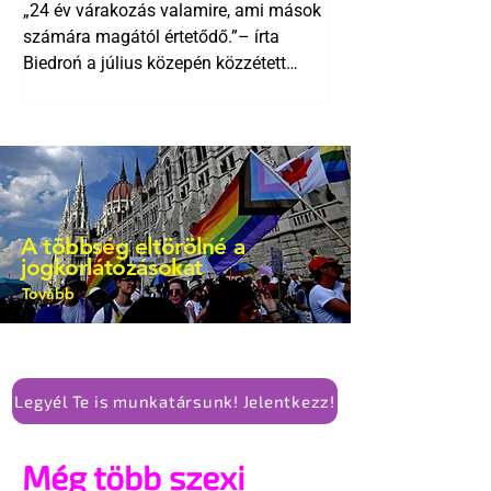
Biedroń megindító üzenete
alkotmánymódosítását
„24 év várakozás valamire, ami mások
a lengyel bejegyzett
számára magától értetődő.”– írta
élettársi kapcsolatokért
Biedroń a július közepén közzétett
bejegyzésben.
A többség eltörölné a
jogkorlátozásokat
Tovább
Legyél Te is munkatársunk! Jelentkezz!
Még több szexi