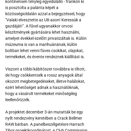
kontinensen tényleg egyedülálló - frankón ki 
is posztolta a palánta képét a 
közösségioldalán azzal a bejegyzéssel, hogy 
"Valaki elvesztette az U8-ason! Keressük a 
gazdáját!". A fűvel ugyanakkor orvosi 
készítmények gyártására lehet használni, 
amelyet évekkel ezelőtt privatizáltak is. Külön 
múzeuma is van a marihuánának, külön 
boltban lehet venni füves csokikat, olajokat, 
termékeket, és évente rendeznek kiállítást is.
Viszont a többi kábítószer továbbra is tíltott, 
de hogy csökkentsék a rossz anyagok által 
okozott megbetegedéseket, illetve halálokat, 
ezért lehetőséget adnak a használóknak, 
hogy a vásárolt termékeket minőségileg 
leellenőrizzék.
A projektet december 3-án mutatták be egy 
nyílt rendezvény keretében a Crack Bellmer 
RAW bárban. A panelbeszélgetésre Harrach 
Tibor projektkoordinátort, a Club Commission 