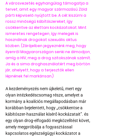
A városvezetés egyhangúlag támogatja a 
tervet, amit egy magyar származású Zöld 
párti képviselő nyújtott be. A cél: kiszűrni a 
rossz minőségű kábítószereket, így 
csökkentve az élettani kockázatokat. Mint 
ismeretes rengetegen, így melegek is 
használnak drogokat szexuális aktus 
közben. (Zárójelben jegyeznénk meg, hogy 
ilyenről Magyarországon senki ne álmodjon, 
amíg a HIV, meg a drog szitokszónak számít. 
Ja és a sima droghasználatért meg börtön 
jár, ahelyett, hogy a terjesztők ellen 
lépnének fel markánsan.)
A kezdeményezés nem újkeletű, mert egy 
olyan intézkedéscsomag része, amelyet a 
kormány a koalíciós megállapodásban már 
korábban bejelentett, hogy „csökkentse a 
kábítószer-használat kísérő kockázatait”. és 
egy olyan drog-elfogadó megközelítést követ, 
amely megpróbálja a fogyasztással 
kapcsolatos egészségügyi kockázatot a 