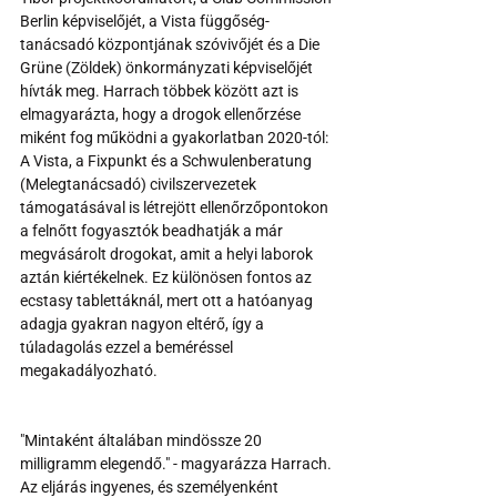
Berlin képviselőjét, a Vista függőség-
tanácsadó központjának szóvivőjét és a Die 
Grüne (Zöldek) önkormányzati képviselőjét 
hívták meg. Harrach többek között azt is 
elmagyarázta, hogy a drogok ellenőrzése 
miként fog működni a gyakorlatban 2020-tól: 
A Vista, a Fixpunkt és a Schwulenberatung 
(Melegtanácsadó) civilszervezetek 
támogatásával is létrejött ellenőrzőpontokon 
a felnőtt fogyasztók beadhatják a már 
megvásárolt drogokat, amit a helyi laborok 
aztán kiértékelnek. Ez különösen fontos az 
ecstasy tablettáknál, mert ott a hatóanyag 
adagja gyakran nagyon eltérő, így a 
túladagolás ezzel a beméréssel 
megakadályozható.
"Mintaként általában mindössze 20 
milligramm elegendő." - magyarázza Harrach. 
Az eljárás ingyenes, és személyenként 