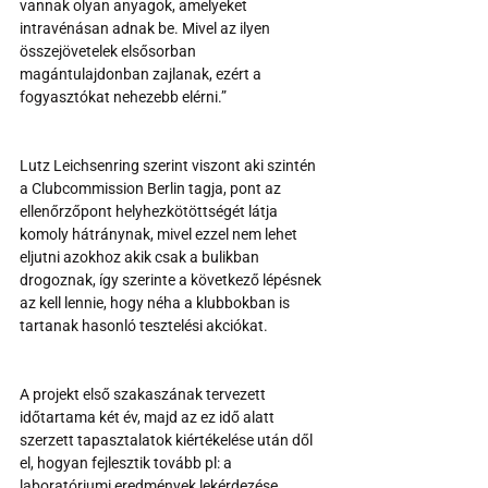
vannak olyan anyagok, amelyeket 
intravénásan adnak be. Mivel az ilyen 
összejövetelek elsősorban 
magántulajdonban zajlanak, ezért a 
fogyasztókat nehezebb elérni.”
Lutz Leichsenring szerint viszont aki szintén 
a Clubcommission Berlin tagja, pont az 
ellenőrzőpont helyhezkötöttségét látja 
komoly hátránynak, mivel ezzel nem lehet 
eljutni azokhoz akik csak a bulikban 
drogoznak, így szerinte a következő lépésnek 
az kell lennie, hogy néha a klubbokban is 
tartanak hasonló tesztelési akciókat. 
A projekt első szakaszának tervezett 
időtartama két év, majd az ez idő alatt 
szerzett tapasztalatok kiértékelése után dől 
el, hogyan fejlesztik tovább pl: a 
laboratóriumi eredmények lekérdezése 