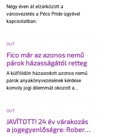
története
Négy éven át elzárkózott a
városvezetés a Pécs Pride ügyével
kapcsolatban.
OUT
Fico már az azonos nemű
párok házasságától retteg
A külföldön házasodott azonos nemű
párok anyakönyvezésének kérdése
komoly jogi dilemmát okozott a
szlovák belügynek, miközben Robert
Fico szerint az alkotmány
egyértelműen tiltja a házasságuk
OUT
elismerését. Közben az ellenzéken belül
JAVÍTOTT! 24 év várakozás
is vita robbant ki arról, hogy vissza
a jogegyenlőségre: Robert
kellene-e vonni a kormány konzervatív