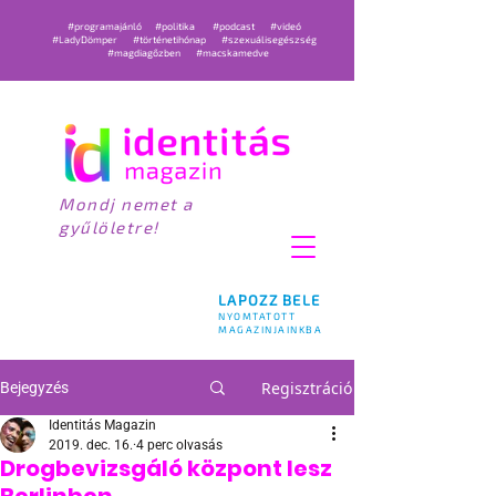
#programajánló
#politika
#podcast
#videó
#LadyDömper
#történetihónap
#szexuálisegészség
#magdiagőzben
#macskamedve
Mondj nemet a
gyűlöletre!
LAPOZZ BELE
NYOMTATOTT
MAGAZINJAINKBA
Regisztráció
Bejegyzés
Identitás Magazin
2019. dec. 16.
4 perc olvasás
Drogbevizsgáló központ lesz