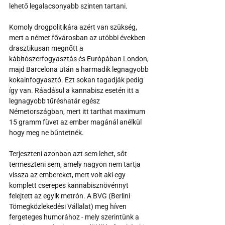
lehető legalacsonyabb szinten tartani.
Komoly drogpolitikára azért van szükség, 
mert a német fővárosban az utóbbi években 
drasztikusan megnőtt a 
kábítószerfogyasztás és Európában London, 
majd Barcelona után a harmadik legnagyobb 
kokainfogyasztó. Ezt sokan tagadják pedig 
így van. Ráadásul a kannabisz esetén itt a 
legnagyobb tűréshatár egész 
Németországban, mert itt tarthat maximum 
15 gramm füvet az ember magánál anélkül 
hogy meg ne bűntetnék.
Terjeszteni azonban azt sem lehet, sőt 
termeszteni sem, amely nagyon nem tartja 
vissza az embereket, mert volt aki egy 
komplett cserepes kannabisznövénnyt 
felejtett az egyik metrón. A BVG (Berlini 
Tömegközlekedési Vállalat) meg híven 
fergeteges humorához - mely szerintünk a 