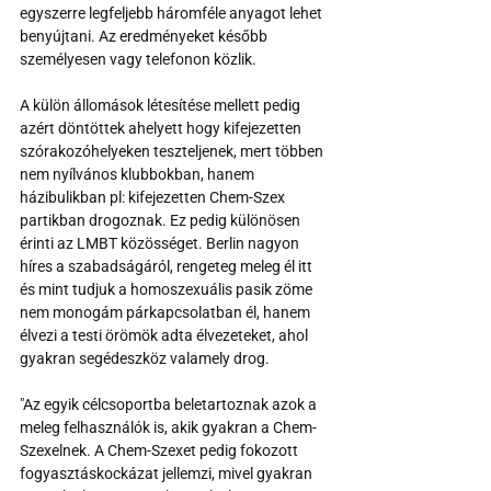
egyszerre legfeljebb háromféle anyagot lehet 
benyújtani. Az eredményeket később 
személyesen vagy telefonon közlik.
A külön állomások létesítése mellett pedig 
azért döntöttek ahelyett hogy kifejezetten 
szórakozóhelyeken teszteljenek, mert többen 
nem nyílvános klubbokban, hanem 
házibulikban pl: kifejezetten Chem-Szex 
partikban drogoznak. Ez pedig különösen 
érinti az LMBT közösséget. Berlin nagyon 
híres a szabadságáról, rengeteg meleg él itt 
és mint tudjuk a homoszexuális pasik zöme 
nem monogám párkapcsolatban él, hanem 
élvezi a testi örömök adta élvezeteket, ahol 
gyakran segédeszköz valamely drog. 
"Az egyik célcsoportba beletartoznak azok a 
meleg felhasználók is, akik gyakran a Chem-
Szexelnek. A Chem-Szexet pedig fokozott 
fogyasztáskockázat jellemzi, mivel gyakran 