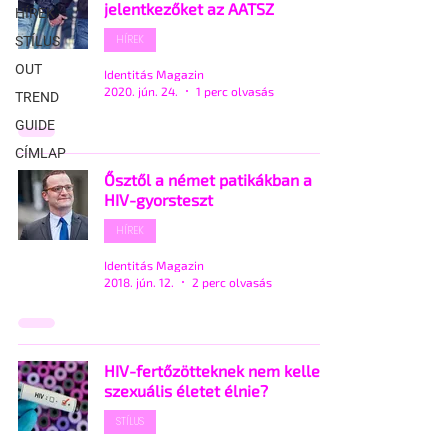
jelentkezőket az AATSZ
HÍREK
HÍREK
STÍLUS
OUT
Identitás Magazin
2020. jún. 24.
1 perc olvasás
TREND
GUIDE
CÍMLAP
Ősztől a német patikákban a
HIV-gyorsteszt
HÍREK
Identitás Magazin
2018. jún. 12.
2 perc olvasás
HIV-fertőzötteknek nem kellene
szexuális életet élnie?
STÍLUS