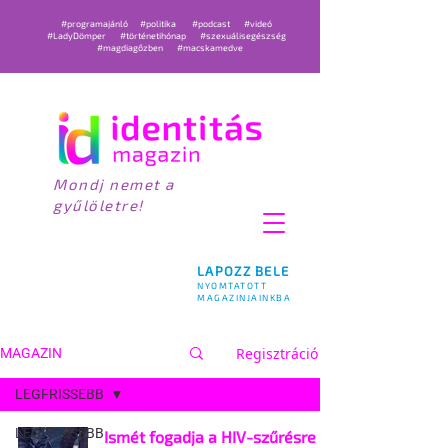
#programajánló
#politika
#podcast
#videó
#LadyDömper
#történetihónap
#szexuálisegészség
#magdiagőzben
#macskamedve
Mondj nemet a
gyűlöletre!
LAPOZZ BELE
NYOMTATOTT
MAGAZINJAINKBA
Regisztráció
MAGAZIN
LEGFRISSEBB
LEGFRISSEBB
Ismét fogadja a HIV-szűrésre