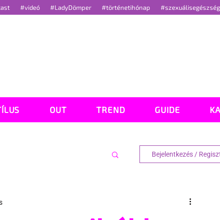
cast
#videó
#LadyDömper
#történetihónap
#szexuálisegészsé
TÍLUS
OUT
TREND
GUIDE
K
Bejelentkezés / Regisz
s