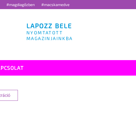
g
#magdiagőzben
#macskamedve
LAPOZZ BELE
NYOMTATOTT
MAGAZINJAINKBA
APCSOLAT
tráció