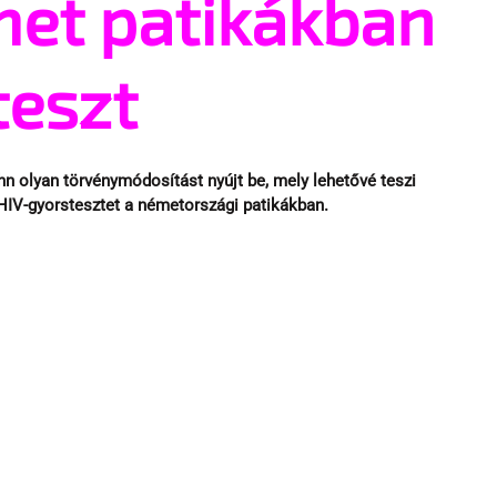
met patikákban
teszt
n olyan törvénymódosítást nyújt be, mely lehetővé teszi 
HIV-gyorstesztet a németországi patikákban.