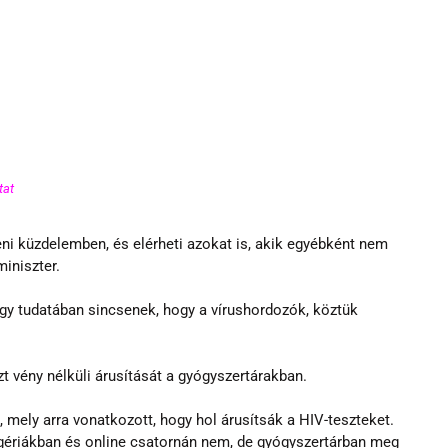
at 
ni küzdelemben, és elérheti azokat is, akik egyébként nem 
iniszter.
gy tudatában sincsenek, hogy a vírushordozók, köztük 
t vény nélküli árusítását a gyógyszertárakban. 
 mely arra vonatkozott, hogy hol árusítsák a HIV-teszteket. 
ogériákban és online csatornán nem, de gyógyszertárban meg 