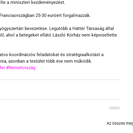
lte a miniszteri kezdeményezést.
 Franciaországban 25-30 euróért forgalmazzák.
ógyszertári bevezetése. Legutóbb a Háttér Társaság által 
, ahol a betegeket ellátó László Kórház nem képviseltette 
os koordinációs feladatokat és stratégiaalkotást a 
ia, azonban a testület több éve nem működik.
hn
#Németország
Az összes meg