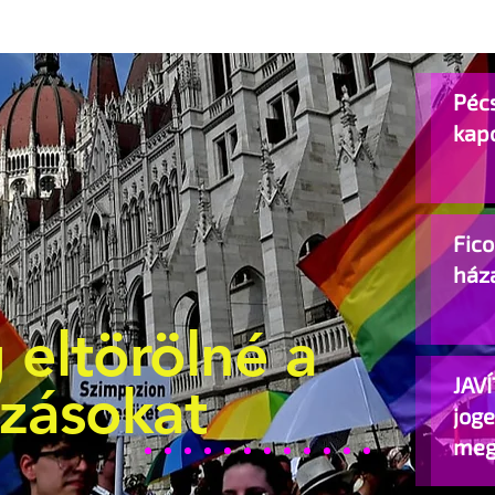
Pécs
kap
Fic
ház
 eltörölné a
JAVÍ
ozásokat
jog
meg
beje