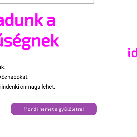
adunk a
tsz és ajánlhatsz:
Egy HIV-megelőzésről sz
t vehetsz a Pécs
reklámon akadt ki egy
valósításában
konzervatív csoport az
űségnek
Egyesült Államokban
ak.
köznapokat.
mindenki önmaga lehet.
Mondj nemet a gyűlöletre!