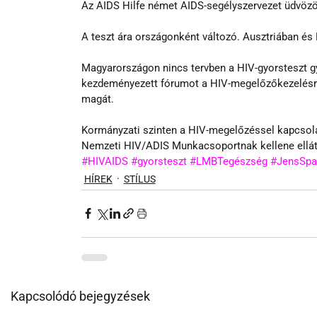
Az AIDS Hilfe német AIDS-segélyszervezet üdvözö
A teszt ára országonként változó. Ausztriában és
Magyarországon nincs tervben a HIV-gyorsteszt gy
kezdeményezett fórumot a HIV-megelőzőkezelésről
magát.
Kormányzati szinten a HIV-megelőzéssel kapcsolat
Nemzeti HIV/ADIS Munkacsoportnak kellene ellátn
#HIVAIDS
#gyorsteszt
#LMBTegészség
#JensSpa
HÍREK
STÍLUS
Kapcsolódó bejegyzések