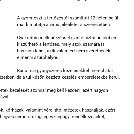
A gyorsteszt a fertőzéstől számított 12 héten belül 
már kimutatja a vírus jelenlétét a szervezetben.
Gyakoribb önellenőrzéssel szinte biztosan időben 
kiszűrhető a fertőzés, mely azok számára is 
hasznos lehet, akik valamiért nem szeretnének 
elmenni szűrőhelyre.
Bár a mai gyógyszeres kezelésekkel méréshatár 
ezetben, de a túl későn kezdett kezelés emberéletekbe kerül.
öttek kezelését azonnal meg kell kezdeni, ezért nagyon 
ával.
 kórházak, valamint vérellátó intézetek használják, ezért 
l egyes németországi egészségügyi rendelkezéseket, 