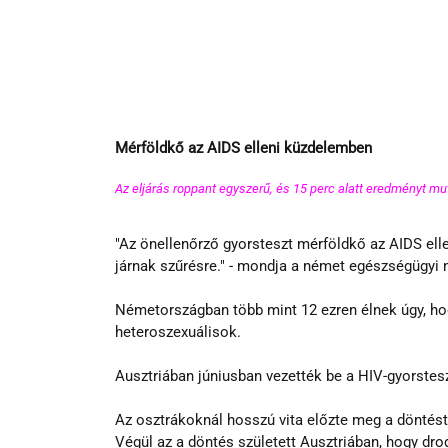
Mérföldkő az AIDS elleni küzdelemben
Az eljárás roppant egyszerű, és 15 perc alatt eredményt mut
"Az önellenőrző gyorsteszt mérföldkő az AIDS elle
járnak szűrésre." - mondja a német egészségügyi m
Németországban több mint 12 ezren élnek úgy, ho
heteroszexuálisok.
Ausztriában júniusban vezették be a HIV-gyorstesz
Az osztrákoknál hosszú vita előzte meg a döntést,
Végül az a döntés született Ausztriában, hogy dr