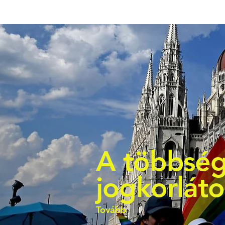
A többség
jogkorlát
Tovább