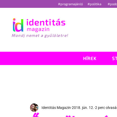
#programajánló
#politika
#pod
Mondj nemet a gyűlöletre!
HÍREK
S
Identitás Magazin
2018. jún. 12.
2 perc olvasá