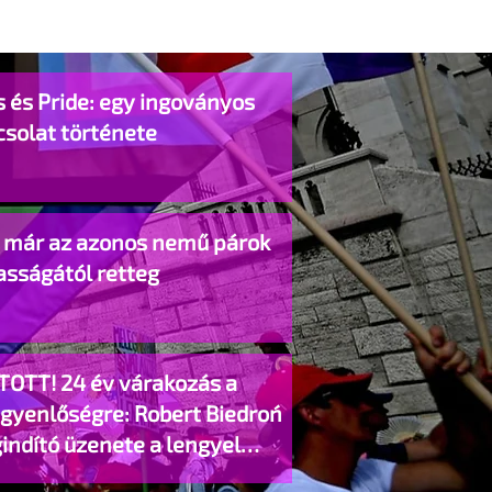
 és Pride: egy ingoványos
csolat története
o már az azonos nemű párok
asságától retteg
TOTT! 24 év várakozás a
egyenlőségre: Robert Biedroń
indító üzenete a lengyel
gyzett élettársi kapcsolatokért