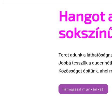
Hangot 
A mellrákszűrésről senki sem
Támogatha
beszél a mellkasi műtétek
Te is rész
után - pedig kellene
Pride meg
sokszín
Teret adunk a láthatóságn
Jobbá tesszük a queer hét
Közösséget építünk, ahol 
Támogasd munkánkat!