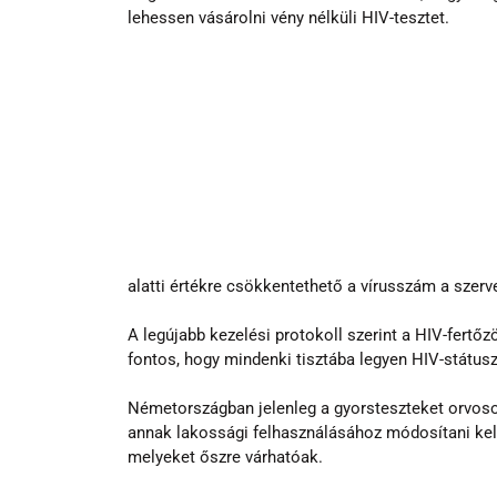
lehessen vásárolni vény nélküli HIV-tesztet.
alatti értékre csökkentethető a vírusszám a szerv
A legújabb kezelési protokoll szerint a HIV-fertőz
fontos, hogy mindenki tisztába legyen HIV-státusz
Németországban jelenleg a gyorsteszteket orvosok,
annak lakossági felhasználásához módosítani kel
melyeket őszre várhatóak.