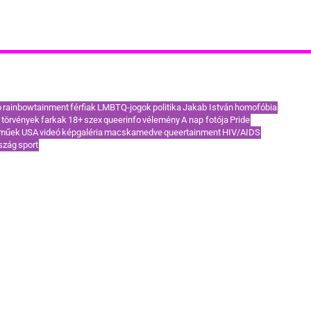
akoribb címkék / TOP témák
o
rainbowtainment
férfiak
LMBTQ-jogok
politika
Jakab István
homofóbia
törvények
farkak
18+
szex
queerinfo
vélemény
A nap fotója
Pride
eműek
USA
videó
képgaléria
macskamedve
queertainment
HIV/AIDS
szág
sport
KAPCSOLAT