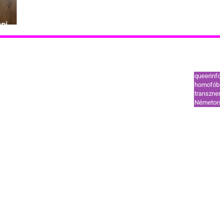
api
séged!
Leggy
tók
Támogatók
queerinf
ut
Coming out
homofób 
transzn
l
HIV-vonal
Németor
ek és segélyvonal
Szervezetek és segélyvonal
HÍREK
STÍLUS
OUT
TREND
GUIDE