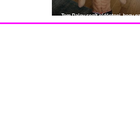
Tom Daley segít eldönteni, hogy n
szinten mennyi fehérjére van szük
Hasznos információk
Támoga
Coming out Drag Queen Események
Coming o
Gyermekvállalás
HIV-vona
HIV-vonal Ismerkedés Jogsegély STD szűrés
Szervezet
Szervezetek Telefonszolgálat Támogató
szülők
Lépj velünk kapcsolatba!
© 2025 Identitás Magazin – Minden jog fenntartva