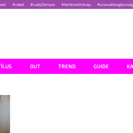
cast
#videó
#LadyDömper
#történetihónap
#szexuálisegészsé
TÍLUS
OUT
TREND
GUIDE
K