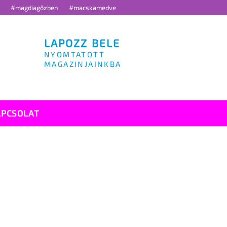
g
#magdiagőzben
#macskamedve
LAPOZZ BELE
NYOMTATOTT
MAGAZINJAINKBA
APCSOLAT