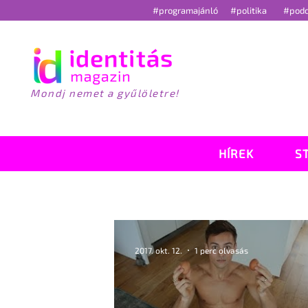
#programajánló
#politika
#pod
Mondj nemet a gyűlöletre!
HÍREK
S
2017. okt. 12.
1 perc olvasás