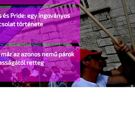
 és Pride: egy ingoványos
csolat története
o már az azonos nemű párok
asságától retteg