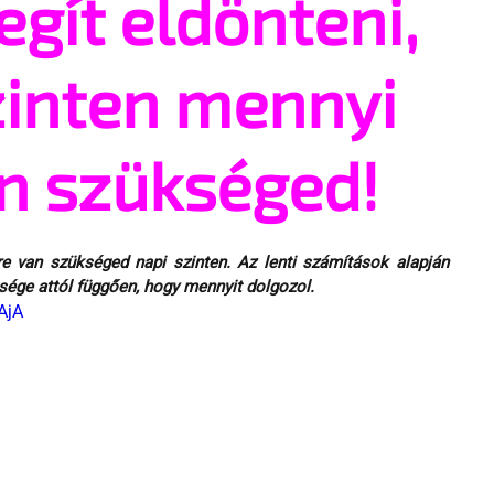
gít eldönteni,
zinten mennyi
an szükséged!
re van szükséged napi szinten. Az lenti számítások alapján 
sége attól függően, hogy mennyit dolgozol.
AjA