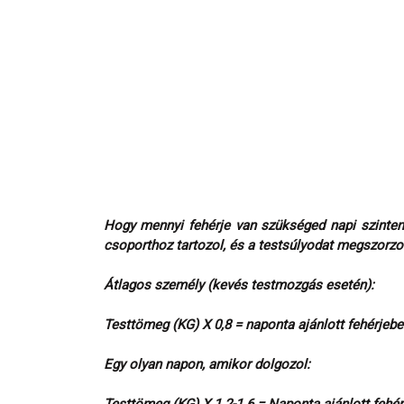
Hogy mennyi fehérje van szükséged napi szinten
csoporthoz tartozol, és a testsúlyodat megszorz
Átlagos személy (kevés testmozgás esetén):
Testtömeg (KG) X 0,8 = naponta ajánlott fehérjeb
Egy olyan napon, amikor dolgozol: