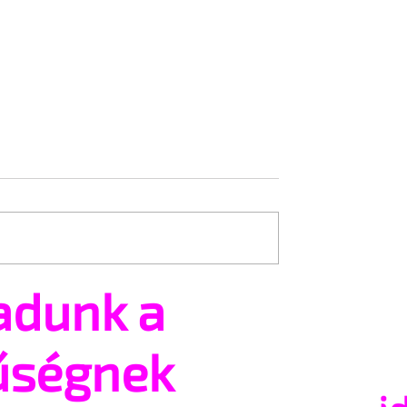
adunk a
ség, amit sok férfi
Miért tűnhet kisebbnek e
 saját nemi
közben a férfiasság?
űségnek