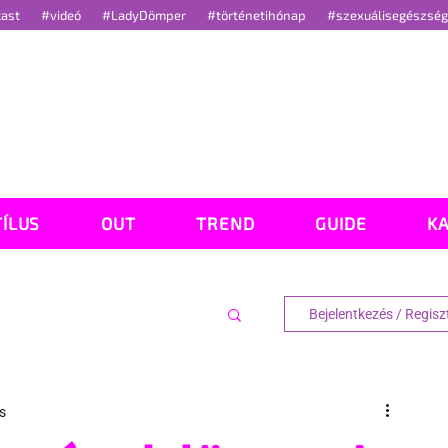
cast
#videó
#LadyDömper
#történetihónap
#szexuálisegészsé
TÍLUS
OUT
TREND
GUIDE
K
Bejelentkezés / Regisz
s