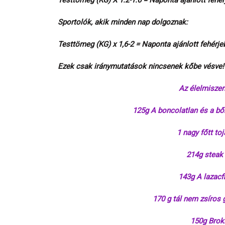
Testtömeg (KG) X 1.2-1.6 = Naponta ajánlott fehé
Sportolók, akik minden nap dolgoznak:
Testtömeg (KG) x 1,6-2 = Naponta ajánlott fehérj
Ezek csak iránymutatások nincsenek kőbe vésve!
Az élelmiszer
125g A boncolatlan és a bőr
1 nagy főtt toj
214g steak 
143g A lazacfi
170 g tál nem zsíros 
150g Brokk