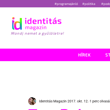
#programajánló
#politika
#pod
Mondj nemet a gyűlöletre!
HÍREK
S
Identitás Magazin
2017. okt. 12.
1 perc olvasá