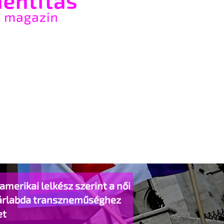
amerikai lelkész szerint a női
árlabda transzneműséghez
et