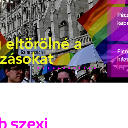
Pécs
kap
 eltörölné a
Fic
ozásokat
ház
b szexi