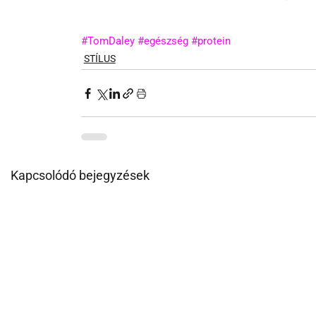
#TomDaley
#egészség
#protein
STÍLUS
Kapcsolódó bejegyzések