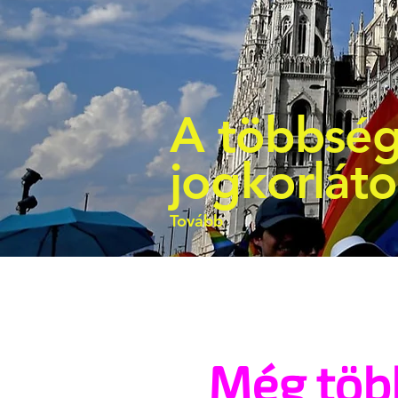
A többség
jogkorlát
Tovább
Még töb