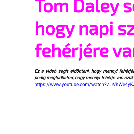
Tom Daley se
hogy napi s
fehérjére v
Ez a videó segít eldönteni, hogy mennyi fehérjé
pedig megtudhatod, hogy mennyi fehérje van szük
https://www.youtube.com/watch?v=iVhWe4yK