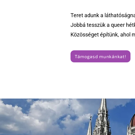
Teret adunk a láthatóságn
Jobbá tesszük a queer hét
Közösséget építünk, ahol 
Támogasd munkánkat!