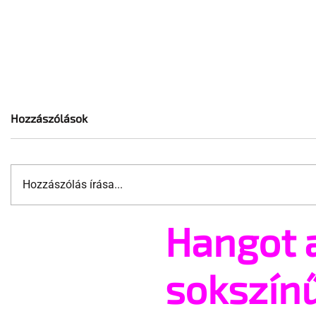
Hozzászólások
Hozzászólás írása...
Hangot 
Jonathan Bailey új szerepben
10 érdekes
tér vissza
nem tud a
szervéről
sokszín