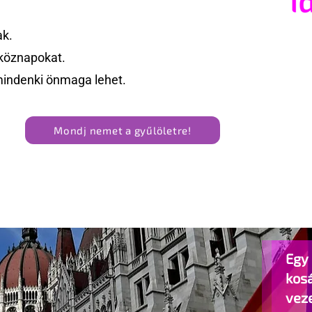
ak.
köznapokat.
mindenki önmaga lehet.
Mondj nemet a gyűlöletre!
Egy 
kos
vez