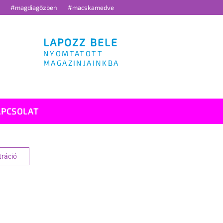
g
#magdiagőzben
#macskamedve
LAPOZZ BELE
NYOMTATOTT
MAGAZINJAINKBA
APCSOLAT
tráció