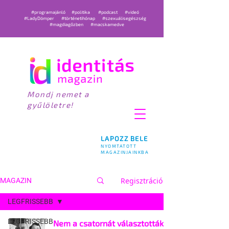
#programajánló
#politika
#podcast
#videó
#LadyDömper
#történetihónap
#szexuálisegészség
#magdiagőzben
#macskamedve
Mondj nemet a
gyűlöletre!
LAPOZZ BELE
NYOMTATOTT
MAGAZINJAINKBA
Regisztráció
MAGAZIN
LEGFRISSEBB
LEGFRISSEBB
Nem a csatornát választották,