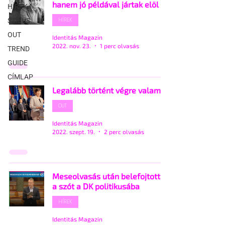
hanem jó példával jártak elöl
HÍREK
HÍREK
STÍLUS
OUT
Identitás Magazin
2022. nov. 23.
1 perc olvasás
TREND
GUIDE
CÍMLAP
Legalább történt végre valami!
OUT
Identitás Magazin
2022. szept. 19.
2 perc olvasás
Meseolvasás után belefojtották
a szót a DK politikusába
HÍREK
Identitás Magazin