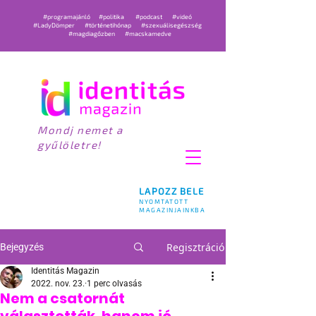
#programajánló
#politika
#podcast
#videó
#LadyDömper
#történetihónap
#szexuálisegészség
#magdiagőzben
#macskamedve
Mondj nemet a
gyűlöletre!
LAPOZZ BELE
NYOMTATOTT
MAGAZINJAINKBA
Regisztráció
Bejegyzés
Identitás Magazin
2022. nov. 23.
1 perc olvasás
Nem a csatornát