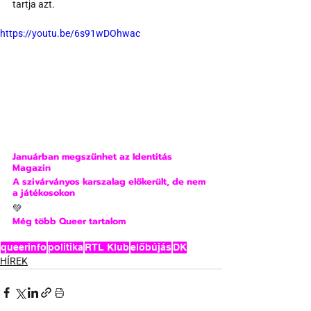
tartja azt.
https://youtu.be/6s91wDOhwac
Januárban megszűnhet az Identitás 
Magazin
A szivárványos karszalag előkerült, de nem 
a játékosokon
💚
Még több Queer tartalom
queerinfo
politika
RTL Klub
előbújás
DK
HÍREK