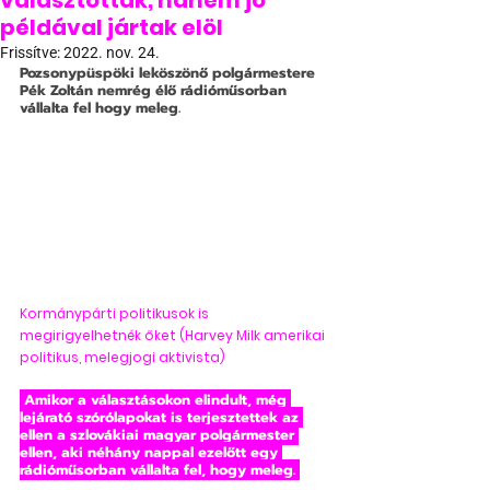
választották, hanem jó
példával jártak elöl
Frissítve:
2022. nov. 24.
Pozsonypüspöki leköszönő polgármestere 
Pék Zoltán nemrég élő rádióműsorban 
vállalta fel hogy meleg.
Kormánypárti politikusok is 
megirigyelhetnék őket (Harvey Milk amerikai 
politikus, melegjogi aktivista)
 Amikor a választásokon elindult, még 
lejárató szórólapokat is terjesztettek az 
ellen a szlovákiai magyar polgármester 
ellen, aki néhány nappal ezelőtt egy 
rádióműsorban vállalta fel, hogy meleg. 