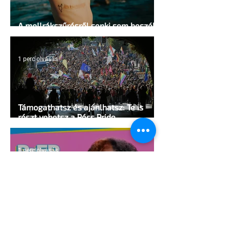
A mellrákszűrésről senki sem beszél a
mellkasi műtétek után - pedig kellene
1 perc olvasás
Támogathatsz és ajánlhatsz: Te is
részt vehetsz a Pécs Pride
megvalósításában
1 perc olvasás
Egy HIV-megelőzésről szóló reklámon
akadt ki egy konzervatív csoport az
Egyesült Államokban