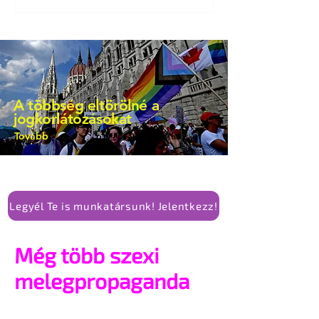
bejegyzésben.
A többség eltörölné a
jogkorlátozásokat
Tovább
Legyél Te is munkatársunk! Jelentkezz!
Még több szexi
melegpropaganda