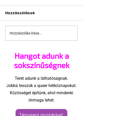
Hozzászólások
Hozzászólás írása...
Támogathatsz és
Egy HIV-mege
ajánlhatsz: Te is részt
szóló reklám
vehetsz a Pécs Pride
ki egy konzer
Hangot adunk a
megvalósításában
csoport az Eg
Államokban
sokszínűségnek
Teret adunk a láthatóságnak.
Jobbá tesszük a queer hétköznapokat.
Közösséget építünk, ahol mindenki
önmaga lehet.
Támogasd munkánkat!