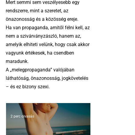
Mert semmi sem veszélyesebb egy
rendszerre, mint a szeretet, az
önazonosság és a közösség ereje.
Ha van propaganda, amitől félni kell, az
nem a szivárványzászló, hanem az,
amelyik elhiteti velünk, hogy csak akkor
vagyunk értékesek, ha csendben
maradunk.
A „melegpropaganda” valójában
láthatóság, önazonosság, jogkövetelés
– és ez bizony szexi.
2 perc olvasás