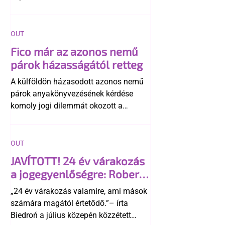
OUT
Fico már az azonos nemű
párok házasságától retteg
A külföldön házasodott azonos nemű
párok anyakönyvezésének kérdése
komoly jogi dilemmát okozott a
szlovák belügynek, miközben Robert
Fico szerint az alkotmány
egyértelműen tiltja a házasságuk
OUT
elismerését. Közben az ellenzéken belül
JAVÍTOTT! 24 év várakozás
is vita robbant ki arról, hogy vissza
a jogegyenlőségre: Robert
kellene-e vonni a kormány konzervatív
Biedroń megindító üzenete
alkotmánymódosítását
„24 év várakozás valamire, ami mások
a lengyel bejegyzett
számára magától értetődő.”– írta
élettársi kapcsolatokért
Biedroń a július közepén közzétett