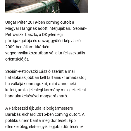
Ungár Péter 2019-ben coming outolt a 
Magyar Hangnak adott interjújában.  Sebián-
Petrovszki László, a DK jelenlegi 
pártigazgatója és országgyűlési képviselő 
2009-ben államtitkárként 
vagyonnyilatkozatában vállalta fel szexuális 
orientációját.
Sebián-Petrovszki László szerint a mai 
fiataloknak jobban kell tartaniuk támadástól, 
ha vállalják önmagukat, mint anno neki 
kellett, ami a jelenlegi kormány melegek elleni 
hangulatkeltésével magyarázható.
A Párbeszéd újbudai alpolgármestere 
Barabás Richárd 2015-ben coming outolt. A 
politikus nem bánta meg döntését. Épp 
ellenkezőleg, élete egyik legjobb döntésének 