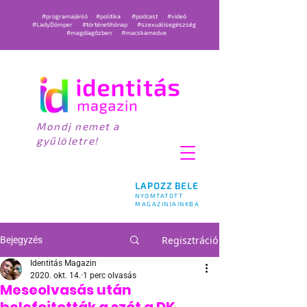
#programajánló
#politika
#podcast
#videó
#LadyDömper
#történetihónap
#szexuálisegészség
#magdiagőzben
#macskamedve
Mondj nemet a
gyűlöletre!
LAPOZZ BELE
NYOMTATOTT
MAGAZINJAINKBA
Regisztráció
Bejegyzés
Identitás Magazin
2020. okt. 14.
1 perc olvasás
Meseolvasás után