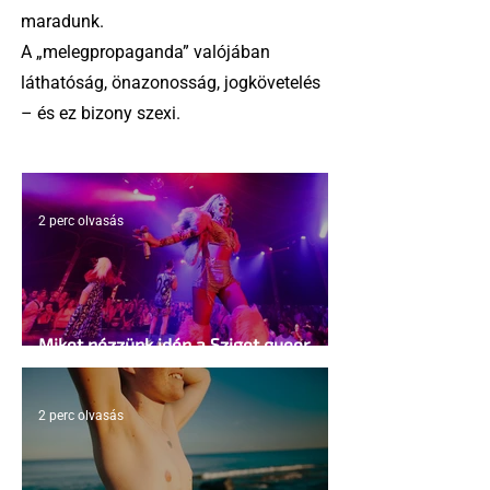
maradunk.
A „melegpropaganda” valójában
láthatóság, önazonosság, jogkövetelés
– és ez bizony szexi.
2 perc olvasás
Miket nézzünk idén a Sziget queer
sátrában?
2 perc olvasás