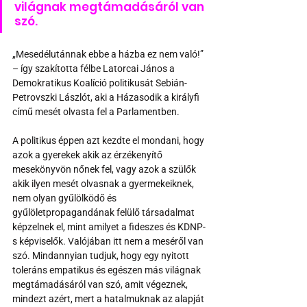
világnak megtámadásáról van 
szó.
„Mesedélutánnak ebbe a házba ez nem való!” 
– így szakította félbe Latorcai János a 
Demokratikus Koalíció politikusát Sebián-
Petrovszki Lászlót, aki a Házasodik a királyfi 
című mesét olvasta fel a Parlamentben.
A politikus éppen azt kezdte el mondani, hogy 
azok a gyerekek akik az érzékenyítő 
mesekönyvön nőnek fel, vagy azok a szülők 
akik ilyen mesét olvasnak a gyermekeiknek, 
nem olyan gyűlölködő és 
gyűlöletpropagandának felülő társadalmat 
képzelnek el, mint amilyet a fideszes és KDNP-
s képviselők. Valójában itt nem a meséről van 
szó. Mindannyian tudjuk, hogy egy nyitott 
toleráns empatikus és egészen más világnak 
megtámadásáról van szó, amit végeznek, 
mindezt azért, mert a hatalmuknak az alapját 