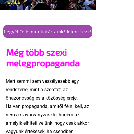
Tovább
Legyél Te is munkatársunk! Jelentkezz!
Még több szexi
melegpropaganda
Mert semmi sem veszélyesebb egy
rendszerre, mint a szeretet, az
önazonosság és a közösség ereje.
Ha van propaganda, amitől félni kell, az
nem a szivárványzászló, hanem az,
amelyik elhiteti velünk, hogy csak akkor
vagyunk értékesek, ha csendben