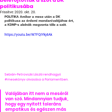
belefojtották a szót a DK
politikusába
Frissítve:
2020. okt. 20.
POLITIKA
 Amikor a mese után a DK 
politikusa az érdemi mondanivalójához ért, 
a KDNP-s alelnök megvonta tőle a szót.
https://youtu.be/W7FQIYkj4Ak
Sebián-Petrovszki László rendhagyó 
#mesekönyv
 olvasása a Parlamentben.
Valójában itt nem a meséről 
van szó. Mindannyian tudjuk, 
hogy egy nyitott toleráns 
empatikus és egészen más 