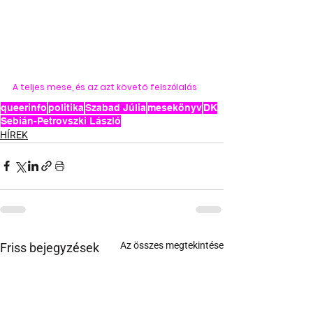
A teljes mese, és az azt követő felszólalás
queerinfo
politika
Szabad Júlia
mesekönyv
DK
Sebián-Petrovszki László
HÍREK
Az összes megtekintése
Friss bejegyzések