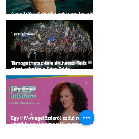
A mellrákszűrésről senki sem beszél a
mellkasi műtétek után - pedig kellene
1 perc olvasás
Támogathatsz és ajánlhatsz: Te is
részt vehetsz a Pécs Pride
megvalósításában
1 perc olvasás
Egy HIV-megelőzésről szóló reklámon
akadt ki egy konzervatív csoport az
Egyesült Államokban