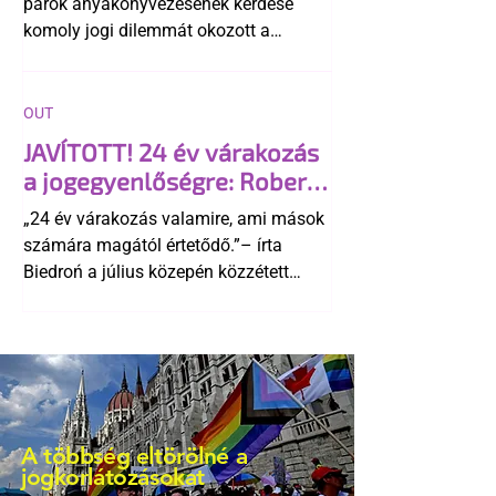
párok anyakönyvezésének kérdése
komoly jogi dilemmát okozott a
szlovák belügynek, miközben Robert
Fico szerint az alkotmány
egyértelműen tiltja a házasságuk
OUT
elismerését. Közben az ellenzéken belül
JAVÍTOTT! 24 év várakozás
is vita robbant ki arról, hogy vissza
a jogegyenlőségre: Robert
kellene-e vonni a kormány konzervatív
Biedroń megindító üzenete
alkotmánymódosítását
„24 év várakozás valamire, ami mások
a lengyel bejegyzett
számára magától értetődő.”– írta
élettársi kapcsolatokért
Biedroń a július közepén közzétett
bejegyzésben.
A többség eltörölné a
jogkorlátozásokat