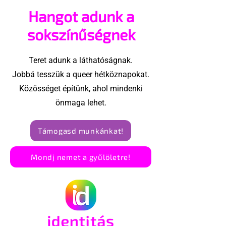
vehetsz a Pécs Pride
ki egy konzer
Hangot adunk a
megvalósításában
csoport az Eg
Államokban
sokszínűségnek
Teret adunk a láthatóságnak.
Jobbá tesszük a queer hétköznapokat.
Közösséget építünk, ahol mindenki
önmaga lehet.
Támogasd munkánkat!
Mondj nemet a gyűlöletre!