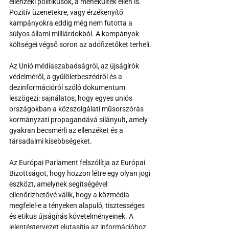
ellenzéki politikusok, a menekültek ellen is. 
Pozitív üzenetekre, vagy érzékenyítő 
kampányokra eddig még nem futotta a 
súlyos állami milliárdokból. A kampányok 
költségei végső soron az adófizetőket terheli.
Az Unió médiaszabadságról, az újságírók 
védelméről, a gyűlöletbeszédről és a 
dezinformációról szóló dokumentum 
leszögezi: sajnálatos, hogy egyes uniós 
országokban a közszolgálati műsorszórás 
kormányzati propagandává silányult, amely 
gyakran becsmérli az ellenzéket és a 
társadalmi kisebbségeket.
Az Európai Parlament felszólítja az Európai 
Bizottságot, hogy hozzon létre egy olyan jogi 
eszközt, amelynek segítségével 
ellenőrizhetővé válik, hogy a közmédia 
megfelel-e a tényeken alapuló, tisztességes 
és etikus újságírás követelményeinek. A 
jelentéstervezet elutasítja az információhoz 