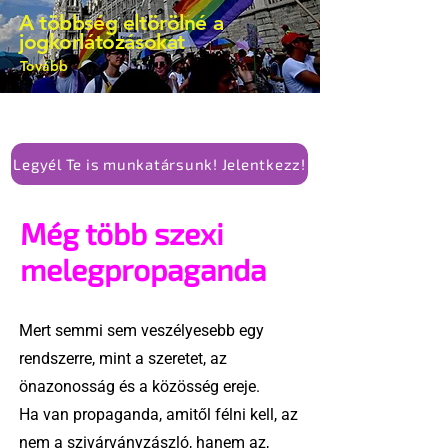
A többség eltörölné a
jogkorlátozásokat
Tovább
Legyél Te is munkatársunk! Jelentkezz!
Még több szexi
melegpropaganda
Mert semmi sem veszélyesebb egy
rendszerre, mint a szeretet, az
önazonosság és a közösség ereje.
Ha van propaganda, amitől félni kell, az
nem a szivárványzászló, hanem az,