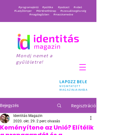
#programajánló
#politika
#podcast
#videó
#LadyDömper
#történetihónap
#szexuálisegészség
#magdiagőzben
#macskamedve
Mondj nemet a
gyűlöletre!
LAPOZZ BELE
NYOMTATOTT
MAGAZINJAINKBA
Regisztráció
Bejegyzés
Identitás Magazin
2020. okt. 29.
2 perc olvasás
Keményítene az Unió? Elítélik