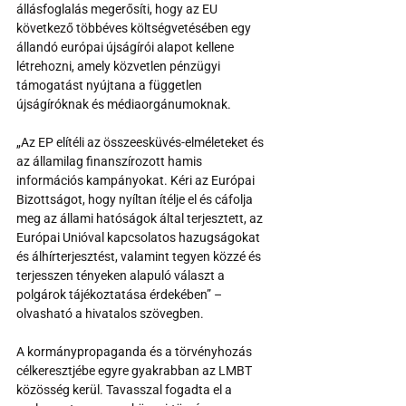
állásfoglalás megerősíti, hogy az EU 
következő többéves költségvetésében egy 
állandó európai újságírói alapot kellene 
létrehozni, amely közvetlen pénzügyi 
támogatást nyújtana a független 
újságíróknak és médiaorgánumoknak.
„Az EP elítéli az összeesküvés-elméleteket és 
az államilag finanszírozott hamis 
információs kampányokat. Kéri az Európai 
Bizottságot, hogy nyíltan ítélje el és cáfolja 
meg az állami hatóságok által terjesztett, az 
Európai Unióval kapcsolatos hazugságokat 
és álhírterjesztést, valamint tegyen közzé és 
terjesszen tényeken alapuló választ a 
polgárok tájékoztatása érdekében” – 
olvasható a hivatalos szövegben.
A kormánypropaganda és a törvényhozás 
célkeresztjébe egyre gyakrabban az LMBT 
közösség kerül. Tavasszal fogadta el a 