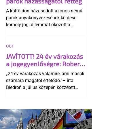
párok házasságától retteg
A külföldön házasodott azonos nemű
párok anyakönyvezésének kérdése
komoly jogi dilemmát okozott a
szlovák belügynek, miközben Robert
Fico szerint az alkotmány
egyértelműen tiltja a házasságuk
OUT
elismerését. Közben az ellenzéken belül
JAVÍTOTT! 24 év várakozás
is vita robbant ki arról, hogy vissza
a jogegyenlőségre: Robert
kellene-e vonni a kormány konzervatív
Biedroń megindító üzenete
alkotmánymódosítását
„24 év várakozás valamire, ami mások
a lengyel bejegyzett
számára magától értetődő.”– írta
élettársi kapcsolatokért
Biedroń a július közepén közzétett
bejegyzésben.