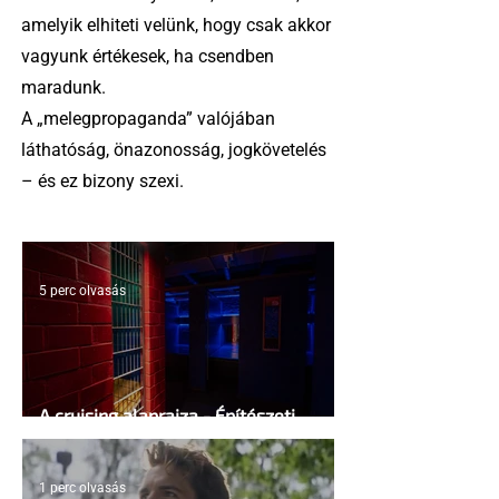
amelyik elhiteti velünk, hogy csak akkor
vagyunk értékesek, ha csendben
maradunk.
A „melegpropaganda” valójában
láthatóság, önazonosság, jogkövetelés
– és ez bizony szexi.
5 perc olvasás
A cruising alaprajza - Építészeti
irányelvek a vágy maximalizálására
1 perc olvasás