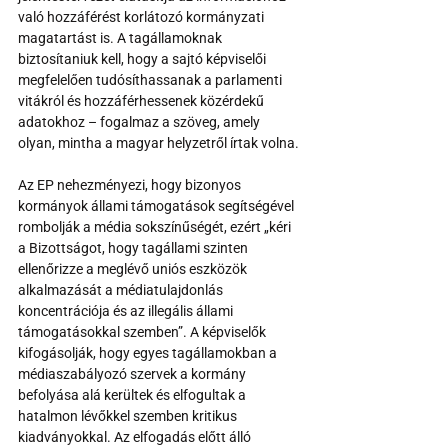
való hozzáférést korlátozó kormányzati 
magatartást is. A tagállamoknak 
biztosítaniuk kell, hogy a sajtó képviselői 
megfelelően tudósíthassanak a parlamenti 
vitákról és hozzáférhessenek közérdekű 
adatokhoz – fogalmaz a szöveg, amely 
olyan, mintha a magyar helyzetről írtak volna.
Az EP nehezményezi, hogy bizonyos 
kormányok állami támogatások segítségével 
rombolják a média sokszínűségét, ezért „kéri 
a Bizottságot, hogy tagállami szinten 
ellenőrizze a meglévő uniós eszközök 
alkalmazását a médiatulajdonlás 
koncentrációja és az illegális állami 
támogatásokkal szemben”. A képviselők 
kifogásolják, hogy egyes tagállamokban a 
médiaszabályozó szervek a kormány 
befolyása alá kerültek és elfogultak a 
hatalmon lévőkkel szemben kritikus 
kiadványokkal. Az elfogadás előtt álló 