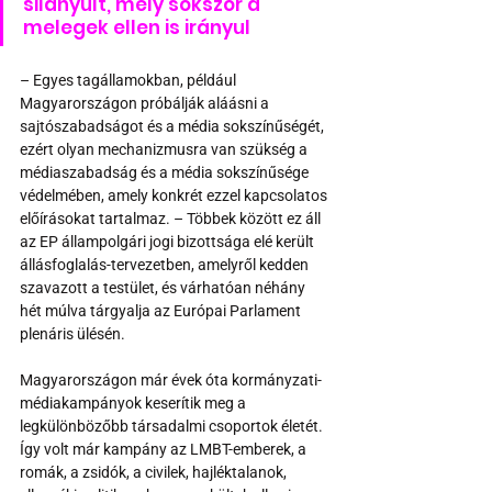
silányult, mely sokszor a 
melegek ellen is irányul
– Egyes tagállamokban, például 
Magyarországon próbálják aláásni a 
sajtószabadságot és a média sokszínűségét, 
ezért olyan mechanizmusra van szükség a 
médiaszabadság és a média sokszínűsége 
védelmében, amely konkrét ezzel kapcsolatos 
előírásokat tartalmaz. – Többek között ez áll 
az EP állampolgári jogi bizottsága elé került 
állásfoglalás-tervezetben, amelyről kedden 
szavazott a testület, és várhatóan néhány 
hét múlva tárgyalja az Európai Parlament 
plenáris ülésén.
Magyarországon már évek óta kormányzati-
médiakampányok keserítik meg a 
legkülönbözőbb társadalmi csoportok életét. 
Így volt már kampány az LMBT-emberek, a 
romák, a zsidók, a civilek, hajléktalanok, 