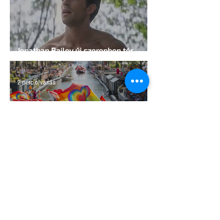
Jonathan Bailey új szerepben tér
vissza
2 perc olvasás
Terrortámadás árnyékában tartják az
idei WorldPride-ot Amszterdamban
1 perc olvasás
A London Trans+ Pride szervezője nem