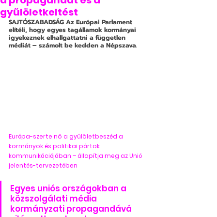
a propagandát és a
gyűlöletkeltést
SAJTÓSZABADSÁG
 Az Európai Parlament 
elítéli, hogy egyes tagállamok kormányai 
igyekeznek elhallgattatni a független 
médiát – számolt be kedden a Népszava.
Európa-szerte nő a gyűlöletbeszéd a 
kormányok és politikai pártok 
kommunikációjában – állapítja meg az Unió 
jelentés-tervezetében
Egyes uniós országokban a 
közszolgálati média 
kormányzati propagandává 