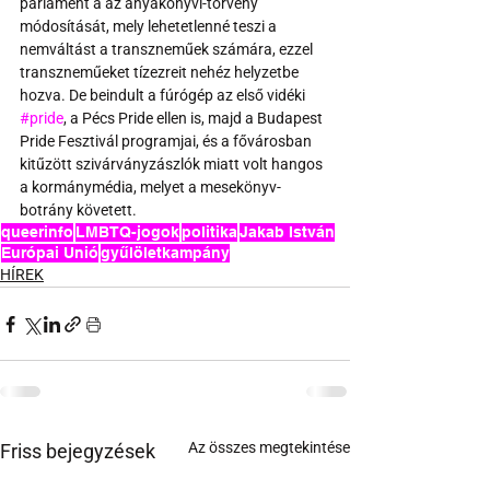
parlament a az anyakönyvi-törvény 
módosítását, mely lehetetlenné teszi a 
nemváltást a transzneműek számára, ezzel 
transzneműeket tízezreit nehéz helyzetbe 
hozva. De beindult a fúrógép az első vidéki 
#pride
, a Pécs Pride ellen is, majd a Budapest 
Pride Fesztivál programjai, és a fővárosban 
kitűzött szivárványzászlók miatt volt hangos 
a kormánymédia, melyet a mesekönyv-
botrány követett.
queerinfo
LMBTQ-jogok
politika
Jakab István
Európai Unió
gyűlöletkampány
HÍREK
Az összes megtekintése
Friss bejegyzések