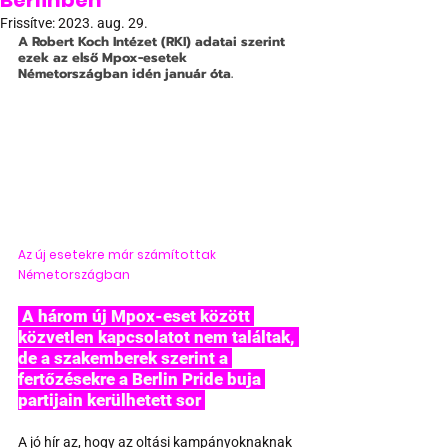
Berlinben
Frissítve:
2023. aug. 29.
A Robert Koch Intézet (RKI) adatai szerint 
ezek az első Mpox-esetek 
Németországban idén január óta. 
Az új esetekre már számítottak 
Németországban
 A három új Mpox-eset között 
közvetlen kapcsolatot nem találtak, 
de a szakemberek szerint a 
fertőzésekre a Berlin Pride buja 
partijain kerülhetett sor 
A jó hír az, hogy az oltási kampányoknaknak 