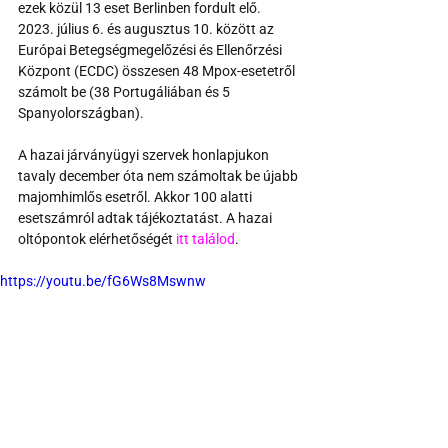
ezek közül 13 eset Berlinben fordult elő. 
2023. július 6. és augusztus 10. között az 
Európai Betegségmegelőzési és Ellenőrzési 
Központ (ECDC) összesen 48 Mpox-esetetről 
számolt be (38 Portugáliában és 5 
Spanyolországban).
A hazai járványügyi szervek honlapjukon 
tavaly december óta nem számoltak be újabb 
majomhimlős esetről. Akkor 100 alatti 
esetszámról adtak tájékoztatást. A hazai 
oltópontok elérhetőségét 
itt találod
. 
https://youtu.be/fG6Ws8Mswnw