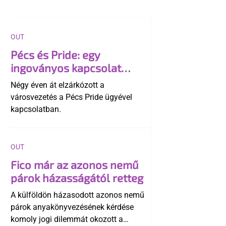
OUT
Pécs és Pride: egy
ingoványos kapcsolat
története
Négy éven át elzárkózott a
városvezetés a Pécs Pride ügyével
kapcsolatban.
OUT
Fico már az azonos nemű
párok házasságától retteg
A külföldön házasodott azonos nemű
párok anyakönyvezésének kérdése
komoly jogi dilemmát okozott a