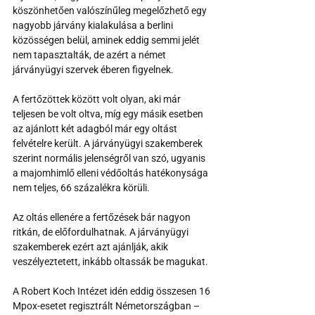
köszönhetően valószínűleg megelőzhető egy 
nagyobb járvány kialakulása a berlini 
közösségen belül, aminek eddig semmi jelét 
nem tapasztalták, de azért a német 
járványügyi szervek éberen figyelnek.
A fertőzöttek között volt olyan, aki már 
teljesen be volt oltva, míg egy másik esetben 
az ajánlott két adagból már egy oltást 
felvételre került. A járványügyi szakemberek 
szerint normális jelenségről van szó, ugyanis 
a majomhimlő elleni védőoltás hatékonysága 
nem teljes, 66 százalékra körüli.
Az oltás ellenére a fertőzések bár nagyon 
ritkán, de előfordulhatnak. A járványügyi 
szakemberek ezért azt ajánlják, akik 
veszélyeztetett, inkább oltassák be magukat.
A Robert Koch Intézet idén eddig összesen 16 
Mpox-esetet regisztrált Németországban – 