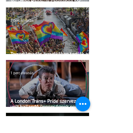
Jonathan Bailey új szerepben tér
vissza
2 perc olvasás
Terrortámadás árnyékában tartják az
idei WorldPride-ot Amszterdamban
1 perc olvasás
A London Trans+ Pride szervezője nem
volt hajlandó ünnepségnek nevezni az
eseményt- a BBC ezért törölte vele az
interjút
2 perc olvasás