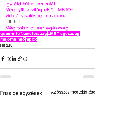
Így éld túl a kánikulát
Megnyílt a világ első LMBTQ+ 
virtuális valóság múzeuma
🏳‍🌈🏳‍🌈🏳‍🌈
Még több queer egészség
queerinfo
Németország
LMBT-egészség
majomhimlő
mpox
HÍREK
Az összes megtekintése
Friss bejegyzések