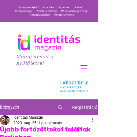
#programajánló
#politika
#podcast
#videó
#LadyDömper
#történetihónap
#szexuálisegészség
#magdiagőzben
#macskamedve
Mondj nemet a
gyűlöletre!
LAPOZZ BELE
NYOMTATOTT
MAGAZINJAINKBA
Regisztráció
Bejegyzés
Identitás Magazin
2023. aug. 25.
1 perc olvasás
Újabb fertőzötteket találtak