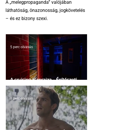
A „melegpropaganda” valójában
láthatóság, önazonosság, jogkövetelés
– és ez bizony szexi.
5 perc olvasás
A cruising alaprajza - Építészeti
irányelvek a vágy maximalizálására
1 perc olvasás