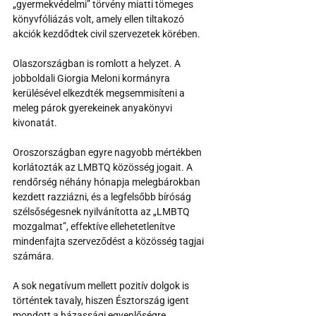
„gyermekvédelmi” törvény miatti tömeges 
könyvfóliázás volt, amely ellen tiltakozó 
akciók kezdődtek civil szervezetek körében.
Olaszországban is romlott a helyzet. A 
jobboldali Giorgia Meloni kormányra 
kerülésével elkezdték megsemmisíteni a 
meleg párok gyerekeinek anyakönyvi 
kivonatát. 
Oroszországban egyre nagyobb mértékben 
korlátozták az LMBTQ közösség jogait. A 
rendőrség néhány hónapja melegbárokban 
kezdett razziázni, és a legfelsőbb bíróság 
szélsőségesnek nyilvánította az „LMBTQ 
mozgalmat”, effektíve ellehetetlenítve 
mindenfajta szerveződést a közösség tagjai 
számára.
A sok negatívum mellett pozitív dolgok is 
történtek tavaly, hiszen Észtország igent 
mondott a házassági egyenlőségre, 