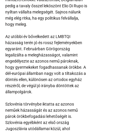
pedig a tavaly ősszel leköszönt Elio Di Rupo is 
nyíltan vállalta melegségét. Sajnos nálunk 
még elég ritka, ha egy politikus felvállalja, 
hogy meleg.
Az utóbbi év bővelkedett az LMBTQI 
házasság terén jó és rossz fejleményekben 
egyaránt. Februárban Görögország 
legalizálta a melegházasságot, valamint 
engedélyezte az azonos nemű pároknak, 
hogy gyermekeket fogadhassanak örökbe. A 
dél-európai államban nagy volt a tiltakozás a 
döntés ellen, különösen az ortodox egyház 
részéről, de végül jó irányba döntöttek az 
állampolgárok.
Szlovénia törvénybe iktatta az azonos 
neműek házasságát és az azonos nemű 
párok örökbefogadási lehetőségét is. 
Szlovénia egyébként az első ország 
Jugoszlávia utódállamai közül, ahol 