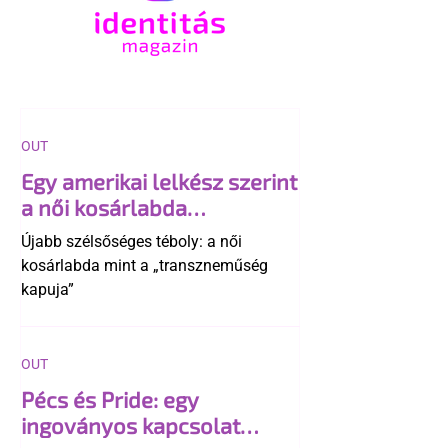
OUT
Egy amerikai lelkész szerint
a női kosárlabda
transzneműséghez vezet
Újabb szélsőséges téboly: a női
kosárlabda mint a „transzneműség
kapuja”
OUT
Pécs és Pride: egy
ingoványos kapcsolat