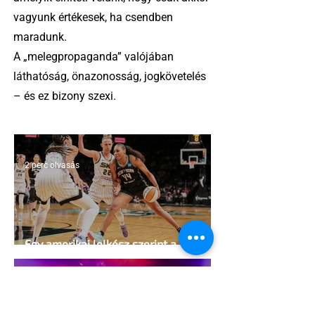
vagyunk értékesek, ha csendben
maradunk.
A „melegpropaganda” valójában
láthatóság, önazonosság, jogkövetelés
– és ez bizony szexi.
2 perc olvasás
Egy amerikai lelkész szerint a női
kosárlabda transzneműséghez vezet
2 perc olvasás