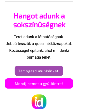
queer ellenes
melegbarát o
álláspontot képvisel
Hangot adunk a
Ghánában
sokszínűségnek
Teret adunk a láthatóságnak.
Jobbá tesszük a queer hétköznapokat.
Közösséget építünk, ahol mindenki
önmaga lehet.
Támogasd munkánkat!
Mondj nemet a gyűlöletre!