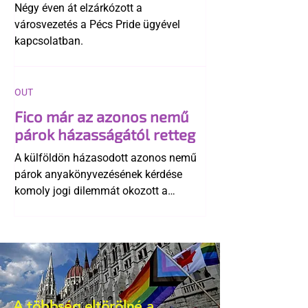
története
Négy éven át elzárkózott a
városvezetés a Pécs Pride ügyével
kapcsolatban.
OUT
Fico már az azonos nemű
párok házasságától retteg
A külföldön házasodott azonos nemű
párok anyakönyvezésének kérdése
komoly jogi dilemmát okozott a
szlovák belügynek, miközben Robert
Fico szerint az alkotmány
egyértelműen tiltja a házasságuk
elismerését. Közben az ellenzéken belül
is vita robbant ki arról, hogy vissza
kellene-e vonni a kormány konzervatív
A többség eltörölné a
alkotmánymódosítását