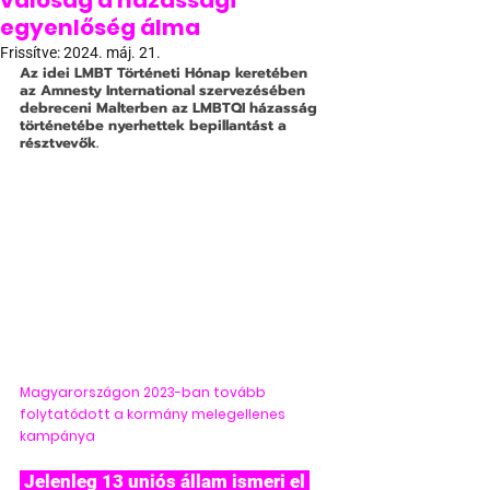
valóság a házassági
egyenlőség álma
Frissítve:
2024. máj. 21.
Az idei LMBT Történeti Hónap keretében 
az Amnesty International szervezésében 
debreceni Malterben az LMBTQI házasság 
történetébe nyerhettek bepillantást a 
résztvevők.
Magyarországon 2023-ban tovább 
folytatódott a kormány melegellenes 
kampánya
 Jelenleg 13 uniós állam ismeri el 