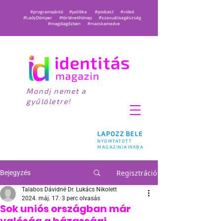
#programajánló
#politika
#podcast
#videó
#LadyDömper
#történetihónap
#szexuálisegészség
#magdiagőzben
#macskamedve
Mondj nemet a
gyűlöletre!
LAPOZZ BELE
NYOMTATOTT
MAGAZINJAINKBA
Regisztráció
Bejegyzés
Talabos Dávidné Dr. Lukács Nikolett
2024. máj. 17.
3 perc olvasás
Sok uniós országban már