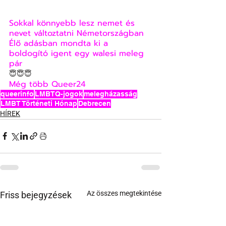
Sokkal könnyebb lesz nemet és 
nevet változtatni Németországban
Élő adásban mondta ki a 
boldogító igent egy walesi meleg 
pár
😇😇😇
Még több Queer24
queerinfo
LMBTQ-jogok
melegházasság
LMBT Történeti Hónap
Debrecen
HÍREK
Az összes megtekintése
Friss bejegyzések