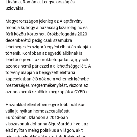
Litvánia, Románia, Lengyelország és 
Szlovákia.
Magyarországon jelenleg az Alaptörvény 
mondja ki, hogy a házasság kizárólag nő és 
férfi között köttethet. Örökbefogadás 2020 
decemberétől pedig csak számukra 
lehetséges és szigorú egyéni elbírálás alapján 
történik. Korábban az egyedülállóknak is 
lehetősége volt az örökbefogadásra, így sok 
azonos nemű pár ezzel a a lehetőséggel élt. A 
törvény alapján a bejegyzett élettársi 
kapcsolatban élő nők nem vehetnek igénybe 
mesterséges megtermékenyítést, viszont az 
azonos nemű szülők is megkapják a GYED-et.
Hazánkkal ellentétben egyre több politikus 
vállalja nyíltan homoszexualitását 
Európában. Izlandon a 2013-ban 
visszavonult Jóhanna Sigurðardóttir volt az 
első nyíltan meleg politikus a világon, akit 
miniszterelnökké választottak, Belgiumban 