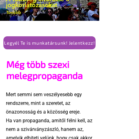
jogkorlátozásokat
Tovább
Legyél Te is munkatársunk! Jelentkezz!
Még több szexi
melegpropaganda
Mert semmi sem veszélyesebb egy
rendszerre, mint a szeretet, az
önazonosság és a közösség ereje.
Ha van propaganda, amitől félni kell, az
nem a szivárványzászló, hanem az,
amelyik elhiteti velünk, hogy csak akkor