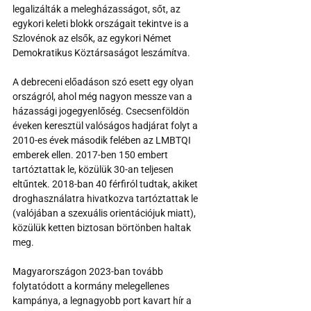
legalizálták a melegházasságot, sőt, az 
egykori keleti blokk országait tekintve is a 
Szlovénok az elsők, az egykori Német 
Demokratikus Köztársaságot leszámítva.
A debreceni előadáson szó esett egy olyan 
országról, ahol még nagyon messze van a 
házassági jogegyenlőség. Csecsenföldön 
éveken keresztül valóságos hadjárat folyt a 
2010-es évek második felében az LMBTQI 
emberek ellen. 2017-ben 150 embert 
tartóztattak le, közülük 30-an teljesen 
eltűntek. 2018-ban 40 férfiról tudtak, akiket 
droghasználatra hivatkozva tartóztattak le 
(valójában a szexuális orientációjuk miatt), 
közülük ketten biztosan börtönben haltak 
meg.
Magyarországon 2023-ban tovább 
folytatódott a kormány melegellenes 
kampánya, a legnagyobb port kavart hír a 