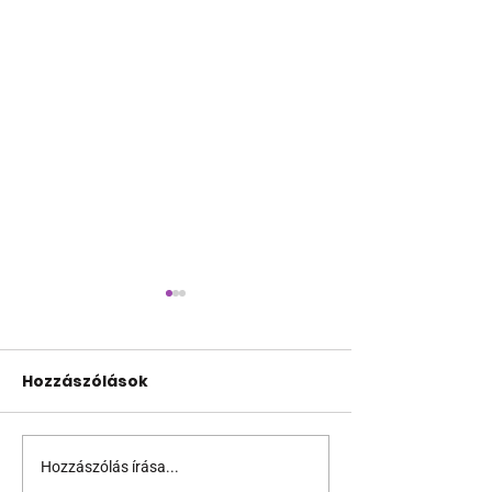
Hozzászólások
Hozzászólás írása...
Mindkét elnökjelölt
Ezek 2024 leginkább