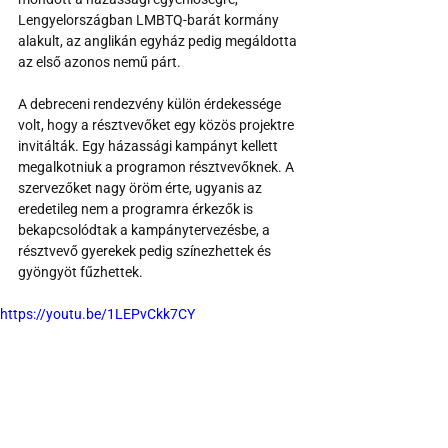
Lengyelországban LMBTQ-barát kormány 
alakult, az anglikán egyház pedig megáldotta 
az első azonos nemű párt.
A debreceni rendezvény külön érdekessége 
volt, hogy a résztvevőket egy közös projektre 
invitálták. Egy házassági kampányt kellett 
megalkotniuk a programon résztvevőknek. A 
szervezőket nagy öröm érte, ugyanis az 
eredetileg nem a programra érkezők is 
bekapcsolódtak a kampánytervezésbe, a 
résztvevő gyerekek pedig színezhettek és 
gyöngyöt fűzhettek.
https://youtu.be/1LEPvCkk7CY