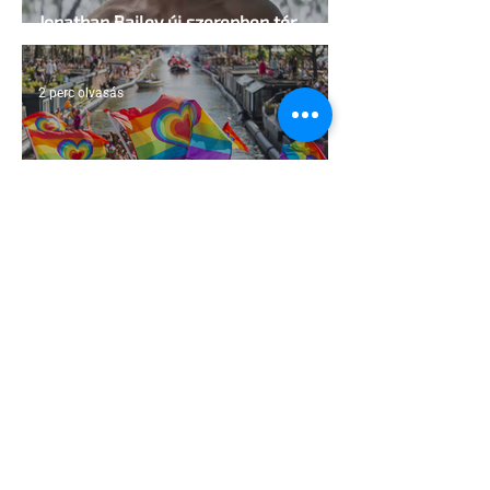
Jonathan Bailey új szerepben tér
vissza
2 perc olvasás
Terrortámadás árnyékában tartják az
idei WorldPride-ot Amszterdamban
1 perc olvasás
A London Trans+ Pride szervezője nem
volt hajlandó ünnepségnek nevezni az
eseményt- a BBC ezért törölte vele az
interjút
2 perc olvasás