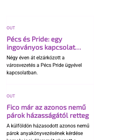
OUT
Pécs és Pride: egy
ingoványos kapcsolat
története
Négy éven át elzárkózott a
városvezetés a Pécs Pride ügyével
kapcsolatban.
OUT
Fico már az azonos nemű
párok házasságától retteg
A külföldön házasodott azonos nemű
párok anyakönyvezésének kérdése