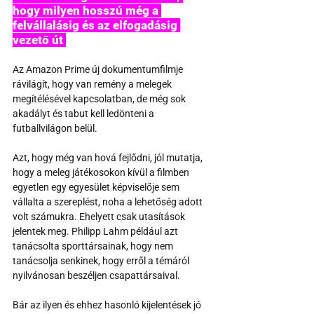
hogy milyen hosszú még a 
felvállalásig és az elfogadásig 
vezető út 
Az Amazon Prime új dokumentumfilmje 
rávilágít, hogy van remény a melegek 
megítélésével kapcsolatban, de még sok 
akadályt és tabut kell ledönteni a 
futballvilágon belül.
Azt, hogy még van hová fejlődni, jól mutatja, 
hogy a meleg játékosokon kívül a filmben 
egyetlen egy egyesület képviselője sem 
vállalta a szereplést, noha a lehetőség adott 
volt számukra. Ehelyett csak utasítások 
jelentek meg. Philipp Lahm például azt 
tanácsolta sporttársainak, hogy nem 
tanácsolja senkinek, hogy erről a témáról 
nyilvánosan beszéljen csapattársaival.
Bár az ilyen és ehhez hasonló kijelentések jó 