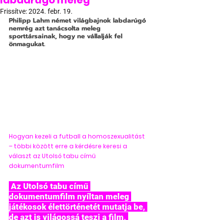
labdarúgó meleg
Frissítve:
2024. febr. 19.
Philipp Lahm német világbajnok labdarúgó 
nemrég azt tanácsolta meleg 
sporttársainak, hogy ne vállalják fel 
önmagukat.
Hogyan kezeli a futball a homoszexualitást 
– többi között erre a kérdésre keresi a 
választ az Utolsó tabu című 
dokumentumfilm
 Az Utolsó tabu című 
dokumentumfilm nyíltan meleg 
játékosok élettörténetét mutatja be, 
de azt is világossá teszi a film, 