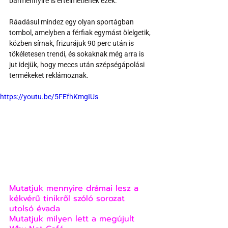
bármennyire is értelmetlenek ezek.
Ráadásul mindez egy olyan sportágban 
tombol, amelyben a férfiak egymást ölelgetik, 
közben sírnak, frizurájuk 90 perc után is 
tökéletesen trendi, és sokaknak még arra is 
jut idejük, hogy meccs után szépségápolási 
termékeket reklámoznak.
https://youtu.be/5FEfhKmgIUs
Mutatjuk mennyire drámai lesz a 
kékvérű tinikről szóló sorozat 
utolsó évada
Mutatjuk milyen lett a megújult 