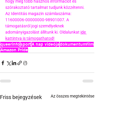
hogy még több hasznos információt és 
szórakoztató tartalmat tudjunk közzétenni. 
Az Identitás magazin számlaszáma: 
11600006-00000000-98901007. A 
támogatásról jogi személyeknek 
adományigazolást állítunk ki. Oldalunkat 
ide 
kattintva is támogathatod!
queerinfo
sport
A nap videója
dokumentumfilm
Amazon Pride
Az összes megtekintése
Friss bejegyzések