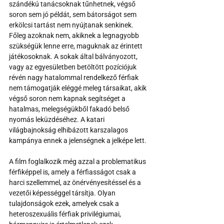
szándékú tanácsoknak tűnhetnek, végső 
soron sem jó példát, sem bátorságot sem 
erkölcsi tartást nem nyújtanak senkinek. 
Főleg azoknak nem, akiknek a legnagyobb 
szükségük lenne erre, maguknak az érintett 
játékosoknak. A sokak által bálványozott, 
vagy az egyesületben betöltött pozíciójuk 
révén nagy hatalommal rendelkező férfiak 
nem támogatják eléggé meleg társaikat, akik 
végső soron nem kapnak segítséget a 
hatalmas, melegségükből fakadó belső 
nyomás leküzdéséhez. A katari 
világbajnokság elhibázott karszalagos 
kampánya ennek a jelenségnek a jelképe lett.
A film foglalkozik még azzal a problematikus 
férfiképpel is, amely a férfiasságot csak a 
harci szellemmel, az önérvényesítéssel és a 
vezetői képességgel társítja. Olyan 
tulajdonságok ezek, amelyek csak a 
heteroszexuális férfiak privilégiumai, 