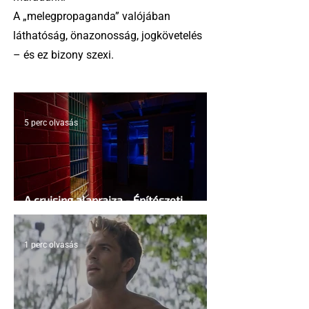
A „melegpropaganda” valójában
láthatóság, önazonosság, jogkövetelés
– és ez bizony szexi.
5 perc olvasás
A cruising alaprajza - Építészeti
irányelvek a vágy maximalizálására
1 perc olvasás