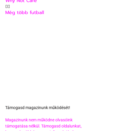
Why Not Café
🏳‍🌈
Még több futball
Támogasd magazinunk működését!
Magazinunk nem működne olvasóink 
támogatása nélkül. Támogasd oldalunkat, 