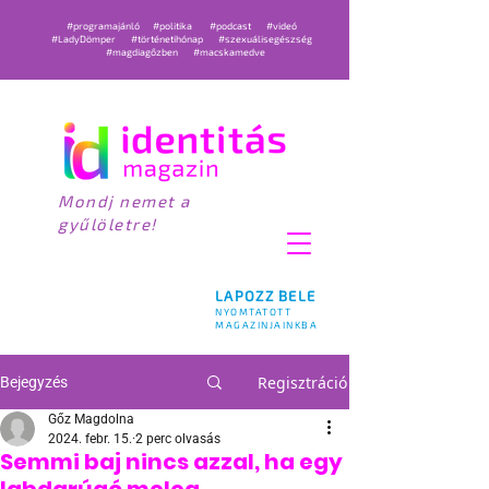
#programajánló
#politika
#podcast
#videó
#LadyDömper
#történetihónap
#szexuálisegészség
#magdiagőzben
#macskamedve
Mondj nemet a
gyűlöletre!
LAPOZZ BELE
NYOMTATOTT
MAGAZINJAINKBA
Regisztráció
Bejegyzés
Gőz Magdolna
2024. febr. 15.
2 perc olvasás
Semmi baj nincs azzal, ha egy