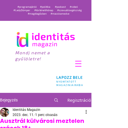
#programajánló
#politika
#podcast
#videó
#LadyDömper
#történetihónap
#szexuálisegészség
#magdiagőzben
#macskamedve
Mondj nemet a
gyűlöletre!
LAPOZZ BELE
NYOMTATOTT
MAGAZINJAINKBA
Regisztráció
Bejegyzés
Identitás Magazin
2023. dec. 11.
1 perc olvasás
Ausztrál külvárosi meztelen