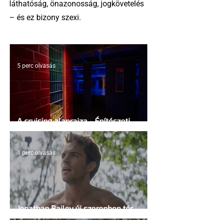
láthatóság, önazonosság, jogkövetelés
– és ez bizony szexi.
5 perc olvasás
A cruising alaprajza - Építészeti
irányelvek a vágy maximalizálására
1 perc olvasás
Jonathan Bailey új szerepben tér
vissza