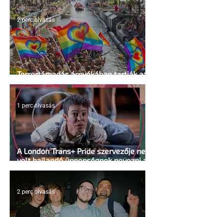
2 perc olvasás
Terrortámadás árnyékában tartják az
idei WorldPride-ot Amszterdamban
1 perc olvasás
A London Trans+ Pride szervezője nem
volt hajlandó ünnepségnek nevezni az
eseményt- a BBC ezért törölte vele az
interjút
2 perc olvasás