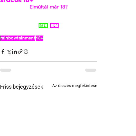
srácok 18+
Elmúltál már 18?
 IGEN 
 NEM 
rainbowtainment
18+
Az összes megtekintése
Friss bejegyzések