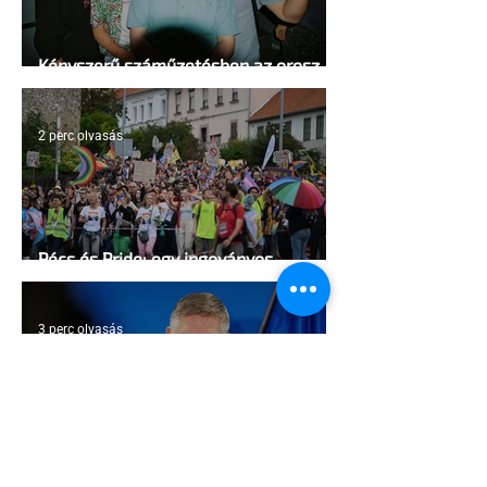
Kényszerű száműzetésben az orosz
LMBTQ+ sajtó utolsó nagy hangja
2 perc olvasás
Pécs és Pride: egy ingoványos
kapcsolat története
3 perc olvasás
Fico már az azonos nemű párok
házasságától retteg