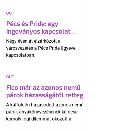
OUT
Pécs és Pride: egy
ingoványos kapcsolat
története
Négy éven át elzárkózott a
városvezetés a Pécs Pride ügyével
kapcsolatban.
OUT
Fico már az azonos nemű
párok házasságától retteg
A külföldön házasodott azonos nemű
párok anyakönyvezésének kérdése
komoly jogi dilemmát okozott a
szlovák belügynek, miközben Robert