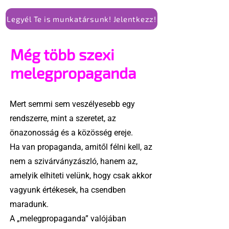
Legyél Te is munkatársunk! Jelentkezz!
Még több szexi
melegpropaganda
Mert semmi sem veszélyesebb egy
rendszerre, mint a szeretet, az
önazonosság és a közösség ereje.
Ha van propaganda, amitől félni kell, az
nem a szivárványzászló, hanem az,
amelyik elhiteti velünk, hogy csak akkor
vagyunk értékesek, ha csendben
maradunk.
A „melegpropaganda” valójában