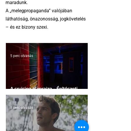
maradunk.
A „melegpropaganda” valójában
láthatóság, önazonosság, jogkövetelés
– és ez bizony szexi.
5 perc olvasás
A cruising alaprajza - Építészeti
irányelvek a vágy maximalizálására
1 perc olvasás