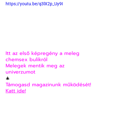
https://youtu.be/q3lX2p_Uy9I
Itt az első képregény a meleg 
chemsex bulikról
Melegek mentik meg az 
univerzumot
🎄
Támogasd magazinunk működését! 
Katt ide!