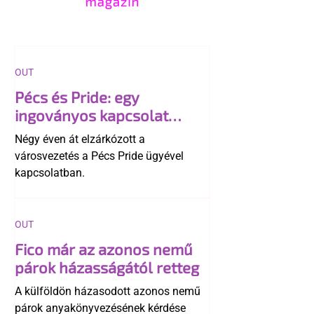
OUT
Pécs és Pride: egy
ingoványos kapcsolat
története
Négy éven át elzárkózott a
városvezetés a Pécs Pride ügyével
kapcsolatban.
OUT
Fico már az azonos nemű
párok házasságától retteg
A külföldön házasodott azonos nemű
párok anyakönyvezésének kérdése