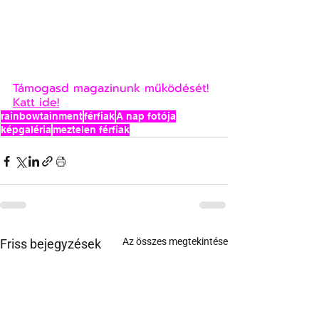
Támogasd magazinunk működését! 
Katt ide!
rainbowtainment
férfiak
A nap fotója
képgaléria
meztelen férfiak
Az összes megtekintése
Friss bejegyzések