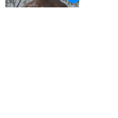
Jonathan Bailey új szerepben tér
vissza
2 perc olvasás
Terrortámadás árnyékában tartják az
idei WorldPride-ot Amszterdamban
1 perc olvasás
A London Trans+ Pride szervezője nem
volt hajlandó ünnepségnek nevezni az
eseményt- a BBC ezért törölte vele az
interjút