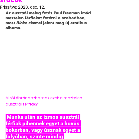
srácok
Frissítve:
2023. dec. 12.
Az ausztrál meleg fotós Paul Freeman imád 
meztelen férfiakat fotózni a szabadban, 
most 
Bloke 
címmel jelent meg új erotikus 
albuma.
Miről ábrándozhatnak ezek a meztelen 
ausztrál férfiak?
 Munka után az izmos ausztrál 
férfiak pihennek egyet a hűvös 
bokorban, vagy úsznak egyet a 
folyóban, szinte mindig 