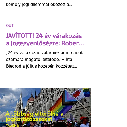
komoly jogi dilemmát okozott a
szlovák belügynek, miközben Robert
Fico szerint az alkotmány
egyértelműen tiltja a házasságuk
OUT
elismerését. Közben az ellenzéken belül
JAVÍTOTT! 24 év várakozás
is vita robbant ki arról, hogy vissza
a jogegyenlőségre: Robert
kellene-e vonni a kormány konzervatív
Biedroń megindító üzenete
alkotmánymódosítását
„24 év várakozás valamire, ami mások
a lengyel bejegyzett
számára magától értetődő.”– írta
élettársi kapcsolatokért
Biedroń a július közepén közzétett
bejegyzésben.
A többség eltörölné a
jogkorlátozásokat
Tovább