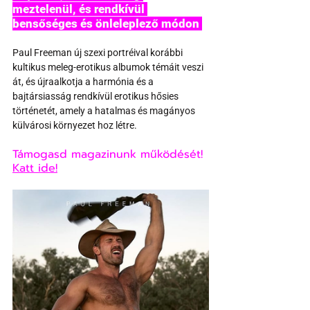
meztelenül, és rendkívül 
bensőséges és önleleplező módon 
Paul Freeman új szexi portréival korábbi 
kultikus meleg-erotikus albumok témáit veszi 
át, és újraalkotja a harmónia és a 
bajtársiasság rendkívül erotikus hősies 
történetét, amely a hatalmas és magányos 
külvárosi környezet hoz létre.
Támogasd magazinunk működését! 
Katt ide!