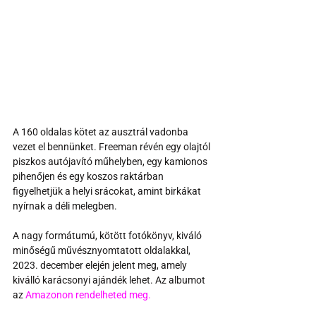
A 160 oldalas kötet az ausztrál vadonba 
vezet el bennünket. Freeman révén egy olajtól 
piszkos autójavító műhelyben, egy kamionos 
pihenőjen és egy koszos raktárban 
figyelhetjük a helyi srácokat, amint birkákat 
nyírnak a déli melegben.
A nagy formátumú, kötött fotókönyv, kiváló 
minőségű művésznyomtatott oldalakkal, 
2023. december elején jelent meg, amely 
kiválló karácsonyi ajándék lehet. Az albumot 
az 
Amazonon rendelheted meg.