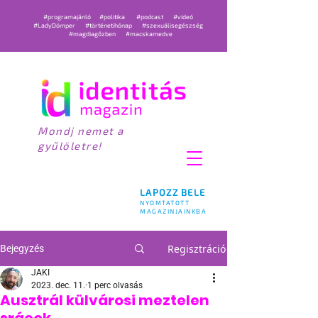
#programajánló
#politika
#podcast
#videó
#LadyDömper
#történetihónap
#szexuálisegészség
#magdiagőzben
#macskamedve
Mondj nemet a
gyűlöletre!
LAPOZZ BELE
NYOMTATOTT
MAGAZINJAINKBA
Regisztráció
Bejegyzés
JAKI
2023. dec. 11.
1 perc olvasás
Ausztrál külvárosi meztelen