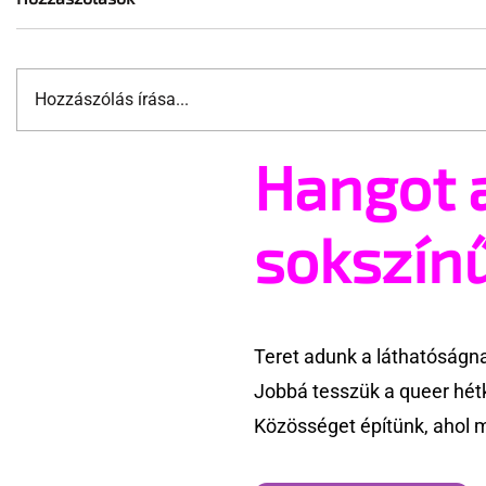
Hozzászólás írása...
Hangot 
A mellrákszűrésről senki sem
Támogatha
beszél a mellkasi műtétek
Te is rész
után - pedig kellene
Pride meg
sokszín
Teret adunk a láthatóságn
Jobbá tesszük a queer hét
Közösséget építünk, ahol 