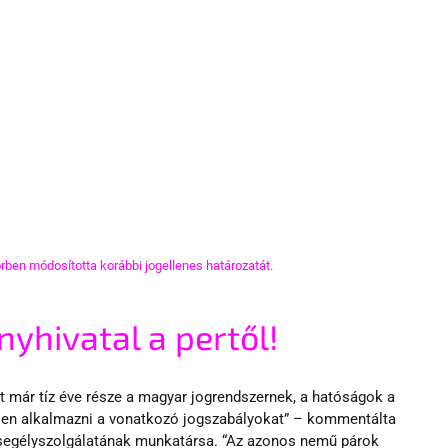
rben módosította korábbi jogellenes határozatát.
yhivatal a pertől!
at már tíz éve része a magyar jogrendszernek, a hatóságok a 
ően alkalmazni a vonatkozó jogszabályokat” – kommentálta 
egélyszolgálatának munkatársa. “Az azonos nemű párok 