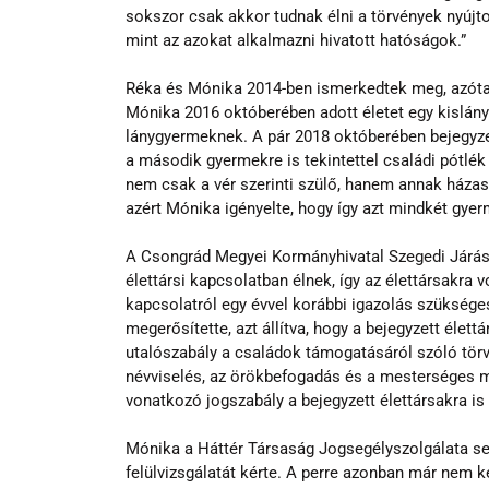
sokszor csak akkor tudnak élni a törvények nyújto
mint az azokat alkalmazni hivatott hatóságok.”
Réka és Mónika 2014-ben ismerkedtek meg, azóta 
Mónika 2016 októberében adott életet egy kislány
lánygyermeknek. A pár 2018 októberében bejegyzett
a második gyermekre is tekintettel családi pótlék 
nem csak a vér szerinti szülő, hanem annak házastá
azért Mónika igényelte, hogy így azt mindkét gye
A Csongrád Megyei Kormányhivatal Szegedi Járási 
élettársi kapcsolatban élnek, így az élettársakra 
kapcsolatról egy évvel korábbi igazolás szüksége
megerősítette, azt állítva, hogy a bejegyzett élett
utalószabály a családok támogatásáról szóló törv
névviselés, az örökbefogadás és a mesterséges m
vonatkozó jogszabály a bejegyzett élettársakra is
Mónika a Háttér Társaság Jogsegélyszolgálata se
felülvizsgálatát kérte. A perre azonban már nem ke