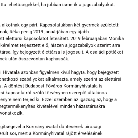
tta lehetőségekkel, ha jobban ismerik a jogszabályokat, 
alkotnak egy párt. Kapcsolatukban két gyermek született: 
nak, Réka pedig 2019 januárjában egy újabb 
 élettársi kapcsolatot létesített. 2019 februárjában Mónika 
kérelmet terjesztett elő, hiszen a jogszabályok szerint arra 
rsa, így bejegyzett élettársa is jogosult. A családi pótlékot 
rmek után összevontan kaphassák. 
Hivatala azonban figyelmen kívül hagyta, hogy bejegyzett 
vonatkozó szabályokat alkalmazta, amely szerint az élettársi 
s. A döntést Budapest Főváros Kormányhivatala is 
ársi kapcsolatról szóló törvényben szereplő általános 
ényre nem terjed ki. Ezzel szemben az igazság az, hogy a 
egtermékenyítés kivételével minden házastársakra 
 vonatkozik. 
gítségével a Kormányhivatal döntésének bírósági 
rült sor, mert a Kormányhivatal rájött érvelésének 