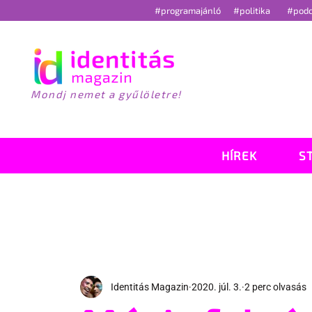
#programajánló
#politika
#pod
Mondj nemet a gyűlöletre!
HÍREK
S
Identitás Magazin
2020. júl. 3.
2 perc olvasás