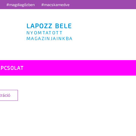
g
#magdiagőzben
#macskamedve
LAPOZZ BELE
NYOMTATOTT
MAGAZINJAINKBA
APCSOLAT
tráció