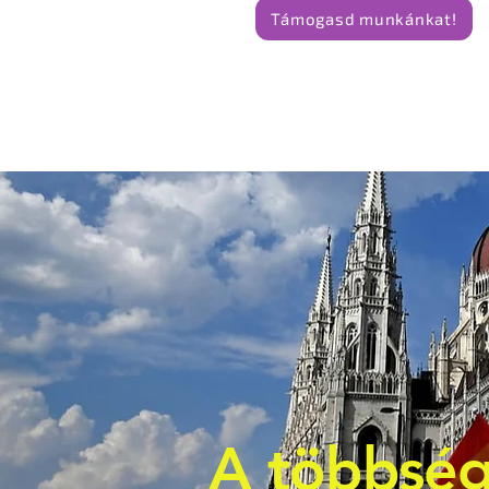
Támogasd munkánkat!
A többség