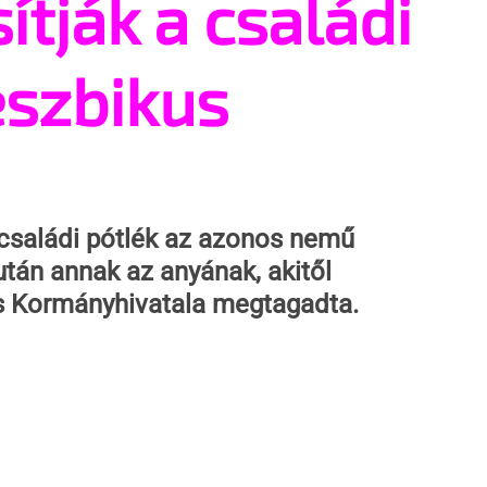
ítják a családi
eszbikus
 családi pótlék az azonos nemű 
tán annak az anyának, akitől 
s Kormányhivatala megtagadta. 