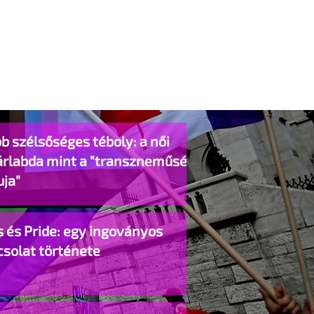
b szélsőséges téboly: a női
árlabda mint a "transzneműség
uja"
 és Pride: egy ingoványos
csolat története