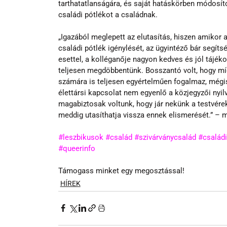
tarthatatlanságára, és saját hatáskörben módosíto
családi pótlékot a családnak. 
„Igazából meglepett az elutasítás, hiszen amiko
családi pótlék igénylését, az ügyintéző bár segíts
esettel, a kolléganője nagyon kedves és jól tájék
teljesen megdöbbentünk. Bosszantó volt, hogy míg
számára is teljesen egyértelműen fogalmaz, mégis 
élettársi kapcsolat nem egyenlő a közjegyzői nyilv
magabiztosak voltunk, hogy jár nekünk a testvérek 
meddig utasíthatja vissza ennek elismerését.” – 
#leszbikusok
#család
#szivárványcsalád
#családi
#queerinfo
Támogass minket egy megosztással!
HÍREK