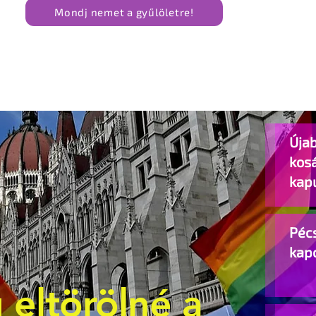
Mondj nemet a gyűlöletre!
Újab
kos
kap
Pécs
kap
 eltörölné a