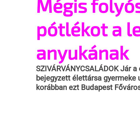
Mégis folyós
pótlékot a l
anyukának
SZIVÁRVÁNYCSALÁDOK
 Jár a
bejegyzett élettársa gyermeke u
korábban ezt Budapest Főváro