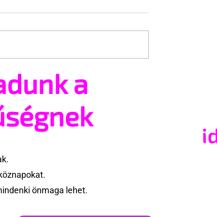
adunk a
tsz és ajánlhatsz:
Egy HIV-megelőzésről sz
t vehetsz a Pécs
reklámon akadt ki egy
valósításában
konzervatív csoport az
űségnek
Egyesült Államokban
ak.
köznapokat.
mindenki önmaga lehet.