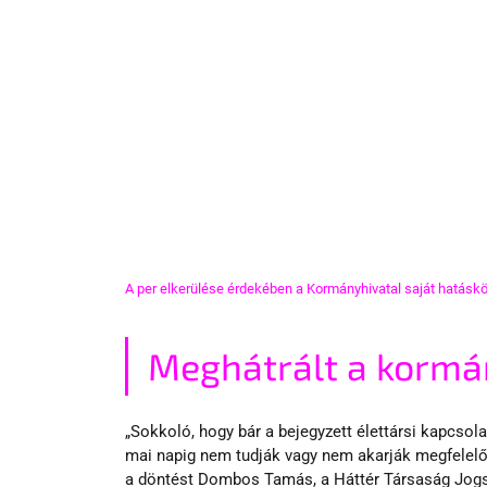
A per elkerülése érdekében a Kormányhivatal saját hatáskö
Meghátrált a kormán
„Sokkoló, hogy bár a bejegyzett élettársi kapcsol
mai napig nem tudják vagy nem akarják megfelel
a döntést Dombos Tamás, a Háttér Társaság Jogs