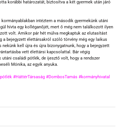
tta korábbi határozatát, biztosítva a két gyermek után járó 
r a kormányablakban intéztem a második gyermekünk utáni 
égül hívta egy kolléganőjét, mert ő még nem találkozott ilyen 
ozott volt. Amikor pár hét múlva megkaptuk az elutasítást 
 a bejegyzett élettársakról szóló törvény még egy laikus 
nekünk kell újra és újra bizonygatnunk, hogy a bejegyzett 
ántartásba vett élettársi kapcsolattal. Bár végig 
utáni családi pótlék, de ijesztő volt, hogy a rendszer 
meséli Mónika, az egyik anyuka.
pótlék
#HáttérTársaság
#DombosTamás
#kormányhivatal