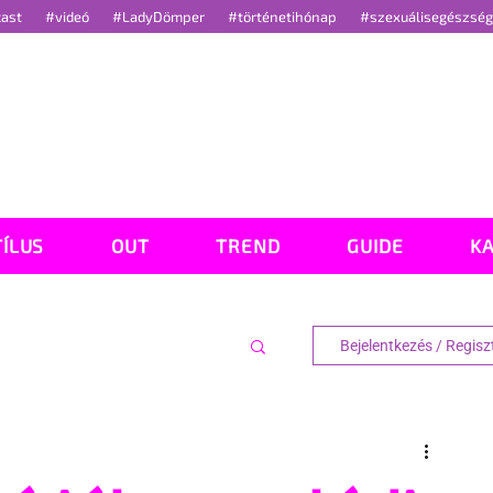
cast
#videó
#LadyDömper
#történetihónap
#szexuálisegészsé
TÍLUS
OUT
TREND
GUIDE
K
Bejelentkezés / Regisz