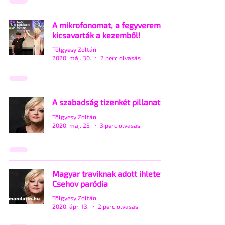
A mikrofonomat, a fegyveremet
kicsavarták a kezemből!
Tölgyesy Zoltán
2020. máj. 30.
2 perc olvasás
A szabadság tizenkét pillanata
Tölgyesy Zoltán
2020. máj. 25.
3 perc olvasás
Magyar traviknak adott ihletet a
Csehov paródia
Tölgyesy Zoltán
2020. ápr. 13.
2 perc olvasás