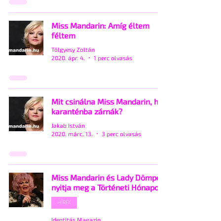
Miss Mandarin: Amíg éltem
féltem
Tölgyesy Zoltán
2020. ápr. 4.
1 perc olvasás
Mit csinálna Miss Mandarin, ha
karanténba zárnák?
Jakab István
2020. márc. 13.
3 perc olvasás
Miss Mandarin és Lady Dömper
nyitja meg a Történeti Hónapot
HÍREK
Identitás Magazin