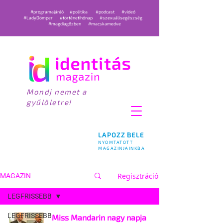
#programajánló
#politika
#podcast
#videó
#LadyDömper
#történetihónap
#szexuálisegészség
#magdiagőzben
#macskamedve
Mondj nemet a
gyűlöletre!
LAPOZZ BELE
NYOMTATOTT
MAGAZINJAINKBA
Regisztráció
MAGAZIN
LEGFRISSEBB
LEGFRISSEBB
Miss Mandarin nagy napja