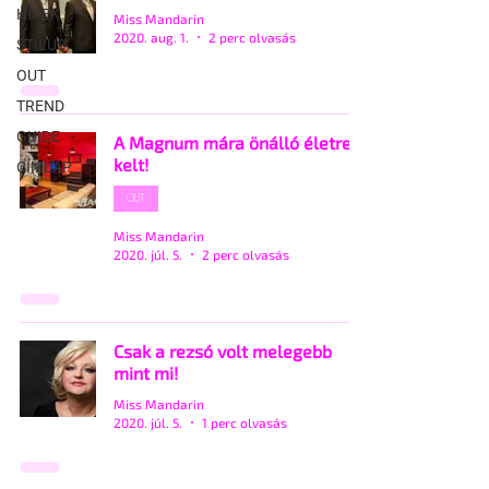
HÍREK
Miss Mandarin
2020. aug. 1.
2 perc olvasás
STÍLUS
OUT
TREND
GUIDE
A Magnum mára önálló életre
kelt!
CÍMLAP
OUT
Miss Mandarin
2020. júl. 5.
2 perc olvasás
Csak a rezsó volt melegebb
mint mi!
Miss Mandarin
2020. júl. 5.
1 perc olvasás