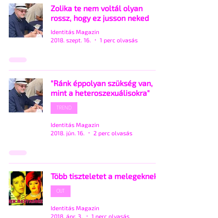
Zolika te nem voltál olyan
rossz, hogy ez jusson neked
Identitás Magazin
2018. szept. 16.
1 perc olvasás
"Ránk éppolyan szükség van,
mint a heteroszexuálisokra"
TREND
Identitás Magazin
2018. jún. 16.
2 perc olvasás
Több tiszteletet a melegeknek!
OUT
Identitás Magazin
2018. ápr. 3.
1 perc olvasás