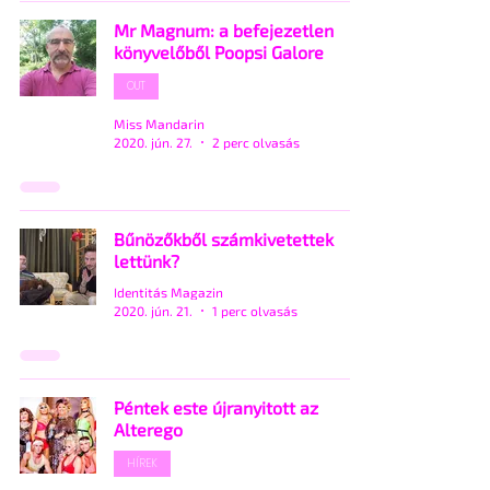
Mr Magnum: a befejezetlen
könyvelőből Poopsi Galore
OUT
Miss Mandarin
2020. jún. 27.
2 perc olvasás
Bűnözőkből számkivetettek
lettünk?
Identitás Magazin
2020. jún. 21.
1 perc olvasás
Péntek este újranyitott az
Alterego
HÍREK