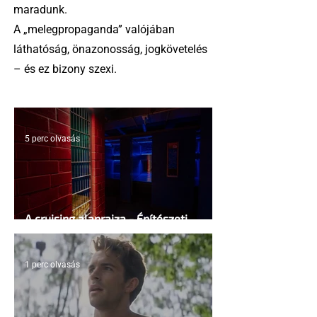
maradunk.
A „melegpropaganda” valójában
láthatóság, önazonosság, jogkövetelés
– és ez bizony szexi.
5 perc olvasás
A cruising alaprajza - Építészeti
irányelvek a vágy maximalizálására
1 perc olvasás