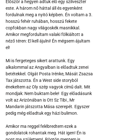
Először a hegyen adtuk elő egy szilveszter 
este. A három nő háttal áll és egyenként 
fordulnak meg a nyitó képben. Én voltam a 3. 
hosszú fehér ruhában, hosszú fekete 
copfokban nagy világoskék masnikkal. 
Amikor megfordultam valaki fölkiáltott a 
néző téren: El kell ájulni! Én mégsem ájultam 
el!
Mi is fergeteges sikert arattunk. Egy 
alkalommal az Angyalban is előadtuk zenei 
betétekkel. Olgát Posta Irénke, Mását Zsazsa 
Tax játszotta. Én a West side storyból 
énekeltem az Oly szép vagyok című dalt. Mit 
mondjak: Nem buktam bele!  Egy előadásunk 
volt az Arizónában is Ott Sz Tibi , Mr 
Mandarin játszotta Mása szerepét. Egyszer 
pedig még előadtuk egy házi bulimon.
Amikor ma reggel felébredtem ezek a 
gondolatok rohantak meg. Hát igen! Én is 
pont ma születtem!  Rögtön mentem is 