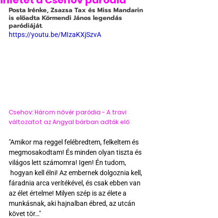
ihletet a Csehov paródia
Posta Irénke, Zsazsa Tax és Miss Mandarin 
is előadta Körmendi János legendás 
paródiáját.
https://youtu.be/MIzaKXjSzvA
Csehov: Három nővér paródia - A travi 
változatot az Angyal bárban adták elő
"Amikor ma reggel felébredtem, felkeltem és 
megmosakodtam! És minden olyan tiszta és 
világos lett számomra! Igen! Én tudom, 
 hogyan kell élni! Az embernek dolgoznia kell, 
fáradnia arca verítékével, és csak ebben van 
az élet értelme! Milyen szép is az élete a 
munkásnak, aki hajnalban ébred, az utcán 
követ tör…"