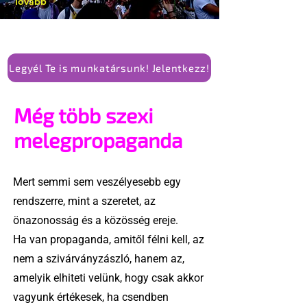
Tovább
Legyél Te is munkatársunk! Jelentkezz!
Még több szexi
melegpropaganda
Mert semmi sem veszélyesebb egy
rendszerre, mint a szeretet, az
önazonosság és a közösség ereje.
Ha van propaganda, amitől félni kell, az
nem a szivárványzászló, hanem az,
amelyik elhiteti velünk, hogy csak akkor
vagyunk értékesek, ha csendben