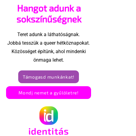
Hangot adunk a
Amszterdam
sokszínűségnek
Teret adunk a láthatóságnak.
Jobbá tesszük a queer hétköznapokat.
Közösséget építünk, ahol mindenki
önmaga lehet.
Támogasd munkánkat!
Mondj nemet a gyűlöletre!