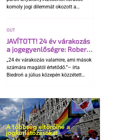
komoly jogi dilemmát okozott a
szlovák belügynek, miközben Robert
Fico szerint az alkotmány
egyértelműen tiltja a házasságuk
OUT
elismerését. Közben az ellenzéken belül
JAVÍTOTT! 24 év várakozás
is vita robbant ki arról, hogy vissza
a jogegyenlőségre: Robert
kellene-e vonni a kormány konzervatív
Biedroń megindító üzenete
alkotmánymódosítását
„24 év várakozás valamire, ami mások
a lengyel bejegyzett
számára magától értetődő.”– írta
élettársi kapcsolatokért
Biedroń a július közepén közzétett
bejegyzésben.
A többség eltörölné a
jogkorlátozásokat