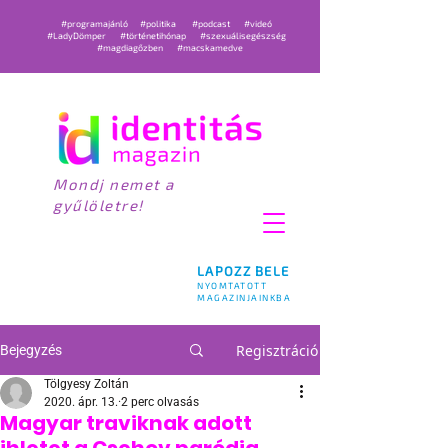
#programajánló
#politika
#podcast
#videó
#LadyDömper
#történetihónap
#szexuálisegészség
#magdiagőzben
#macskamedve
Mondj nemet a
gyűlöletre!
LAPOZZ BELE
NYOMTATOTT
MAGAZINJAINKBA
Regisztráció
Bejegyzés
Tölgyesy Zoltán
2020. ápr. 13.
2 perc olvasás
Magyar traviknak adott