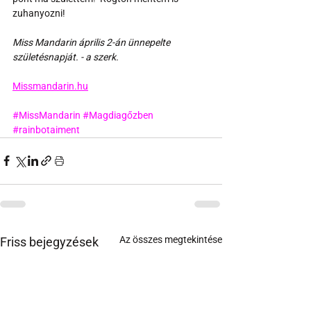
zuhanyozni!
Miss Mandarin április 2-án ünnepelte 
születésnapját. - a szerk.
Missmandarin.hu
#MissMandarin
#Magdiagőzben
#rainbotaiment
Az összes megtekintése
Friss bejegyzések