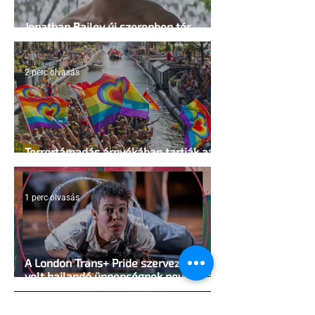
Jonathan Bailey új szerepben tér
vissza
2 perc olvasás
Terrortámadás árnyékában tartják az
idei WorldPride-ot Amszterdamban
1 perc olvasás
A London Trans+ Pride szervezője nem
volt hajlandó ünnepségnek nevezni az
eseményt- a BBC ezért törölte vele az
interjút