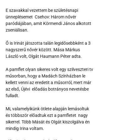
E szavakkal vezettem be születésnapi 
ünneplésemet  Csehov: Három nővér 
paródiájában, amit Körmendi János alkotott 
zseniálisan. 
Ő is Irinát játszotta talán legidősebbként a 3 
nagyszerű nővér között. Mása Márkus 
László volt, Olgát Haumann Péter adta. 
A pamflet olyan sikeres volt egy szilveszteri tv 
műsorban, hogy a Madách Színházban le 
kellett venni az eredetit a műsorról, mert már 
az első, Újévi  előadás botrányos nevetésbe 
fulladt.
Mi, valamelyikünk ötlete alapján lemásoltuk 
és többször előadtuk ezt a pamfletet  nagy 
sikerrel. Több Mását és Olgát kiszolgálva én 
mindig Irina voltam.