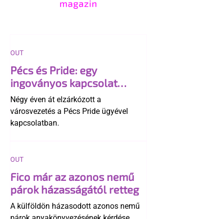
OUT
Pécs és Pride: egy
ingoványos kapcsolat
története
Négy éven át elzárkózott a
városvezetés a Pécs Pride ügyével
kapcsolatban.
OUT
Fico már az azonos nemű
párok házasságától retteg
A külföldön házasodott azonos nemű
párok anyakönyvezésének kérdése