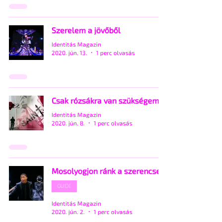
Szerelem a jövőből
Identitás Magazin
2020. jún. 13.
1 perc olvasás
Csak rózsákra van szükségem
Identitás Magazin
2020. jún. 8.
1 perc olvasás
Mosolyogjon ránk a szerencse!
GUIDE
Identitás Magazin
2020. jún. 2.
1 perc olvasás