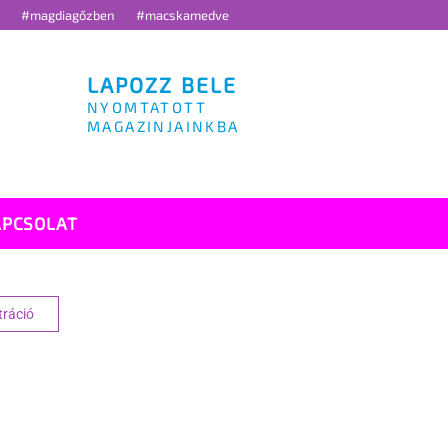
g
#magdiagőzben
#macskamedve
LAPOZZ BELE
NYOMTATOTT
MAGAZINJAINKBA
APCSOLAT
tráció