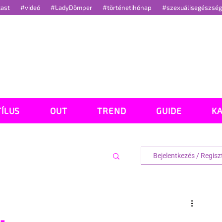
cast
#videó
#LadyDömper
#történetihónap
#szexuálisegészsé
TÍLUS
OUT
TREND
GUIDE
K
Bejelentkezés / Regisz