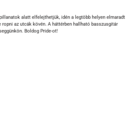
llanatok alatt elfelejthetjük, idén a legtöbb helyen elmaradt 
ropni az utcák kövén. A háttérben hallható basszusgitár 
seggünkön. Boldog Pride-ot!