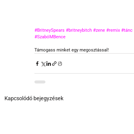
#BritneySpears
#britneybitch
#zene
#remix
#tánc
#SzabóMBence
Támogass minket egy megosztással!
Kapcsolódó bejegyzések