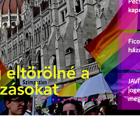
Pécs
kap
Fic
ház
 eltörölné a
JAVÍ
ozásokat
jog
meg
beje