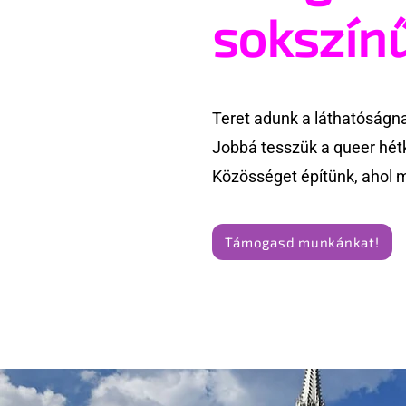
után - pedig kellene
Pride meg
sokszín
Teret adunk a láthatóságn
Jobbá tesszük a queer hét
Közösséget építünk, ahol 
Támogasd munkánkat!