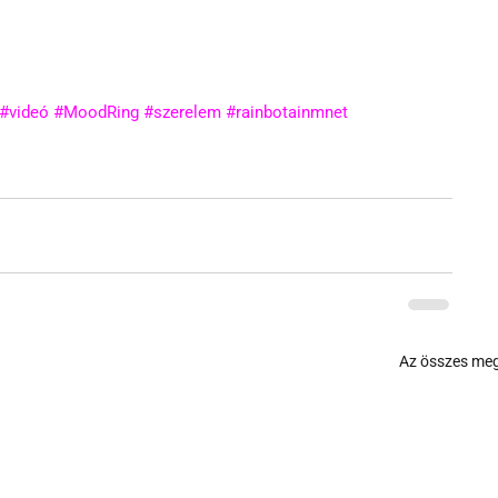
#videó
#MoodRing
#szerelem
#rainbotainmnet
Az összes meg