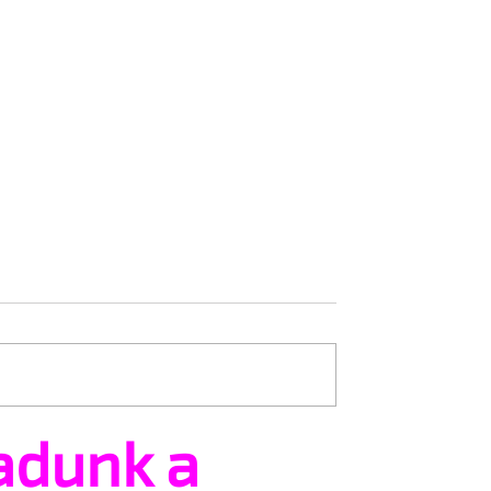
adunk a
tsz és ajánlhatsz:
Egy HIV-megelőzésről sz
t vehetsz a Pécs
reklámon akadt ki egy