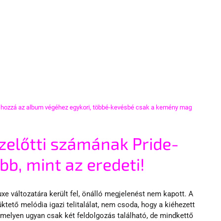
 hozzá az album végéhez egykori, többé-kevésbé csak a kemény mag 
ezelőtti számának Pride-
bb, mint az eredeti!
xe változatára került fel, önálló megjelenést nem kapott. A 
ető melódia igazi telitalálat, nem csoda, hogy a kiéhezett 
elyen ugyan csak két feldolgozás található, de mindkettő 