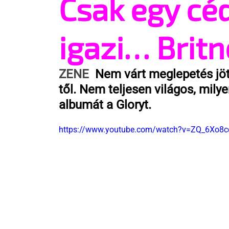
Csak egy cé
igazi… Brit
ZENE 
 Nem várt meglepetés jöt
től. Nem teljesen világos, milye
albumát a Gloryt.
https://www.youtube.com/watch?v=ZQ_6Xo8c