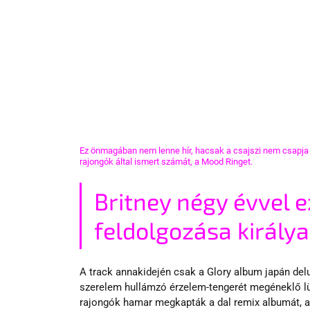
Ez önmagában nem lenne hír, hacsak a csajszi nem csapja
rajongók által ismert számát, a Mood Ringet.
Britney négy évvel 
feldolgozása királya
A track annakidején csak a Glory album japán delu
szerelem hullámzó érzelem-tengerét megéneklő lükt
rajongók hamar megkapták a dal remix albumát, am