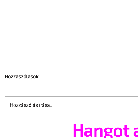
Hozzászólások
Hozzászólás írása...
Hangot 
A mellrákszűrésről senki sem
Támogatha
beszél a mellkasi műtétek
Te is rész