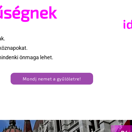
valósításában
konzervatív csoport az
űségnek
Egyesült Államokban
ak.
köznapokat.
mindenki önmaga lehet.
Mondj nemet a gyűlöletre!