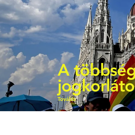
A többség
jogkorlát
Tovább