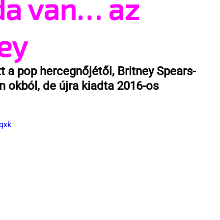
da van… az
ney
t a pop hercegnőjétől, Britney Spears-
n okból, de újra kiadta 2016-os 
qxk