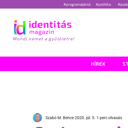
#programajánló
#politika
#pod
Mondj nemet a gyűlöletre!
HÍREK
S
Szabó M. Bence
2020. júl. 5.
1 perc olvasás