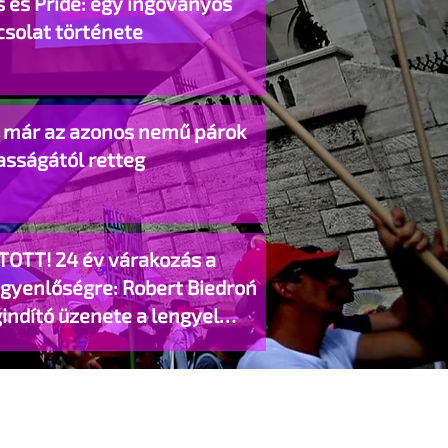
 és Pride: egy ingoványos
csolat története
o már az azonos nemű párok
asságától retteg
TOTT! 24 év várakozás a
egyenlőségre: Robert Biedroń
indító üzenete a lengyel
gyzett élettársi kapcsolatokért