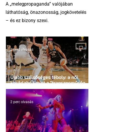
A „melegpropaganda” valójában
láthatóság, önazonosság, jogkövetelés
– és ez bizony szexi.
2 perc olvasás
Újabb szélsőséges téboly: a női
kosárlabda mint a "transzneműség
kapuja"
2 perc olvasás