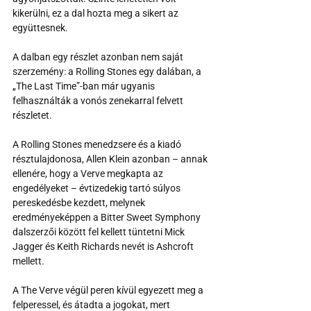
kikerülni, ez a dal hozta meg a sikert az 
együttesnek.
A dalban egy részlet azonban nem saját 
szerzemény: a Rolling Stones egy dalában, a 
„The Last Time”-ban már ugyanis 
felhasználták a vonós zenekarral felvett 
részletet.
A Rolling Stones menedzsere és a kiadó 
résztulajdonosa, Allen Klein azonban – annak 
ellenére, hogy a Verve megkapta az 
engedélyeket – évtizedekig tartó súlyos 
pereskedésbe kezdett, melynek 
eredményeképpen a Bitter Sweet Symphony 
dalszerzői között fel kellett tüntetni Mick 
Jagger és Keith Richards nevét is Ashcroft 
mellett. 
A The Verve végül peren kívül egyezett meg a 
felperessel, és átadta a jogokat, mert 