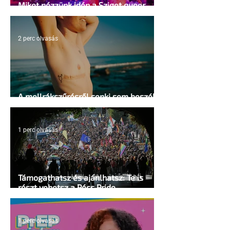
Miket nézzünk idén a Sziget queer
sátrában?
2 perc olvasás
A mellrákszűrésről senki sem beszél a
mellkasi műtétek után - pedig kellene
1 perc olvasás
Támogathatsz és ajánlhatsz: Te is
részt vehetsz a Pécs Pride
megvalósításában
1 perc olvasás