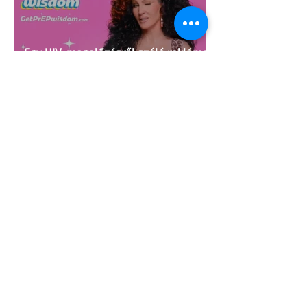
Egy HIV-megelőzésről szóló reklámon
akadt ki egy konzervatív csoport az
Egyesült Államokban
5 perc olvasás
A cruising alaprajza - Építészeti
irányelvek a vágy maximalizálására
1 perc olvasás