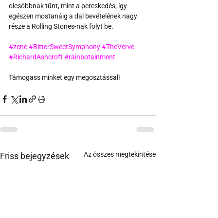
olcsóbbnak tűnt, mint a pereskedés, így 
egészen mostanáig a dal bevételének nagy 
része a Rolling Stones-nak folyt be. 
#zene
#BitterSweetSymphony
#TheVerve
#RichardAshcroft
#rainbotainment
Támogass minket egy megosztással!
Az összes megtekintése
Friss bejegyzések