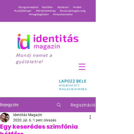
#programajánló
#politika
#podcast
#videó
#LadyDömper
#történetihónap
#szexuálisegészség
#magdiagőzben
#macskamedve
Mondj nemet a
gyűlöletre!
LAPOZZ BELE
NYOMTATOTT
MAGAZINJAINKBA
Regisztráció
Bejegyzés
Identitás Magazin
2020. júl. 6.
1 perc olvasás
Egy keserédes szimfónia