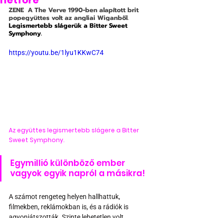
hétfőre
ZENE
  A The Verve 1990-ben alapított brit 
popegyüttes volt az angliai Wiganből. 
Legismertebb slágerük a Bitter Sweet 
Symphony.
https://youtu.be/1lyu1KKwC74
Az együttes legismertebb slágere a Bitter 
Sweet Symphony.
Egymillió különböző ember 
vagyok egyik napról a másikra!
A számot rengeteg helyen hallhattuk, 
filmekben, reklámokban is, és a rádiók is 
agyonjátszották. Szinte lehetetlen volt 