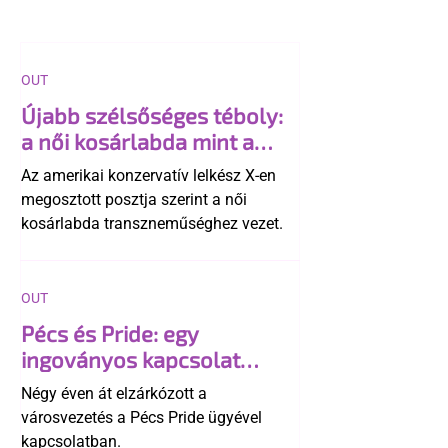
OUT
Újabb szélsőséges téboly:
a női kosárlabda mint a
"transzneműség kapuja"
Az amerikai konzervatív lelkész X-en
megosztott posztja szerint a női
kosárlabda transzneműséghez vezet.
OUT
Pécs és Pride: egy
ingoványos kapcsolat
története
Négy éven át elzárkózott a
városvezetés a Pécs Pride ügyével
kapcsolatban.