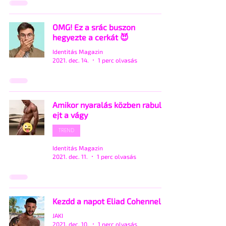
OMG! Ez a srác buszon
hegyezte a cerkát 😈
Identitás Magazin
2021. dec. 14.
1 perc olvasás
Amikor nyaralás közben rabul
ejt a vágy
TREND
Identitás Magazin
2021. dec. 11.
1 perc olvasás
Kezdd a napot Eliad Cohennel
JAKI
2021. dec. 10.
1 perc olvasás