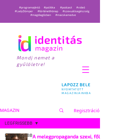
#programajánló
#politika
#podcast
#videó
#LadyDömper
#történetihónap
#szexuálisegészség
#magdiagőzben
#macskamedve
Mondj nemet a
gyűlöletre!
LAPOZZ BELE
NYOMTATOTT
MAGAZINJAINKBA
Regisztráció
MAGAZIN
LEGFRISSEBB
LEGFRISSEBB
A melegpropaganda szexi, főleg