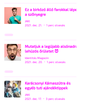
Ez a birkózó álló farokkal lépett
a szőnyegre
JAKI
2021. dec. 21.
1 perc olvasás
Mutatjuk a legújabb alsónadrág
lehúzós őrületet 😈
Identitás Magazin
2021. dec. 20.
1 perc olvasás
Karácsonyi Kámaszútra és
egyéb tuti ajándéktippek
JAKI
2021. dec. 17.
3 perc olvasás