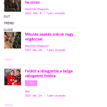
ha orosz
HÍREK
Identitás Magazin
STÍLUS
2022. febr. 8.
1 perc olvasás
OUT
TREND
GUIDE
Mikulás sapkás srácok nagy
CÍMLAP
virgáccsal
Identitás Magazin
2021. dec. 26.
1 perc olvasás
Felállt a lélegzetük a belga
válogatott fotóira
HÍREK
JAKI
2021. dec. 24.
1 perc olvasás