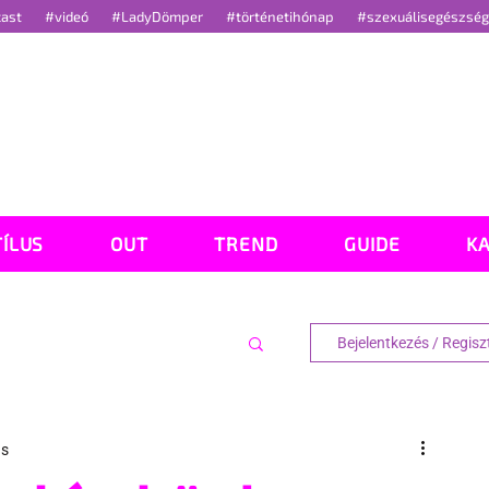
cast
#videó
#LadyDömper
#történetihónap
#szexuálisegészsé
TÍLUS
OUT
TREND
GUIDE
K
Bejelentkezés / Regisz
ás