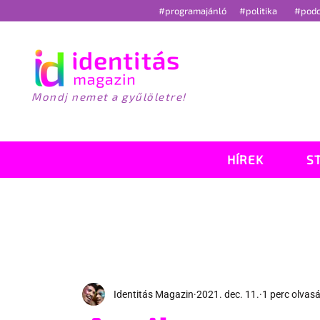
#programajánló
#politika
#pod
Mondj nemet a gyűlöletre!
HÍREK
S
Identitás Magazin
2021. dec. 11.
1 perc olvas