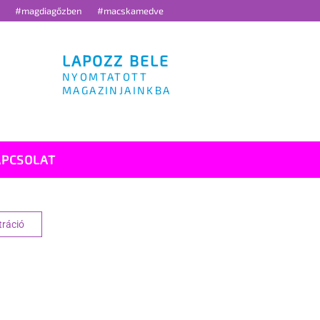
g
#magdiagőzben
#macskamedve
LAPOZZ BELE
NYOMTATOTT
MAGAZINJAINKBA
APCSOLAT
tráció