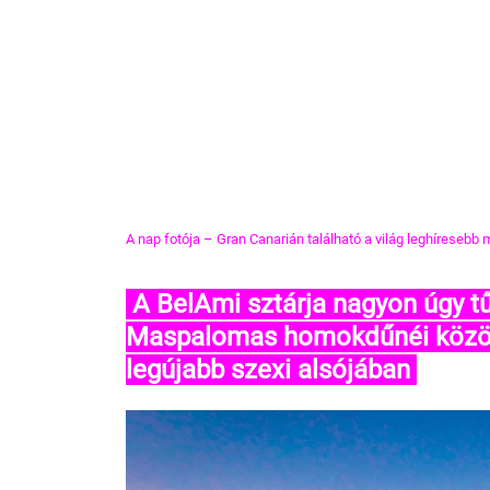
A nap fotója – Gran Canarián található a világ leghíresebb 
 A BelAmi sztárja nagyon úgy tűnik, hogy otthon érzi magát 
Maspalomas homokdűnéi között
legújabb szexi alsójában 