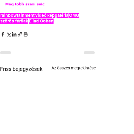
Még több szexi srác
rainbowtainment
videó
képgaléria
OMG
szőrös férfiak
Eliad Cohen
Az összes megtekintése
Friss bejegyzések