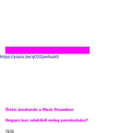
https://youtu.be/qO2Gpwhust0
Óriási árzuhanás a Black Dreamben
Hogyan lesz valakiből meleg pornószínész?
😘😋