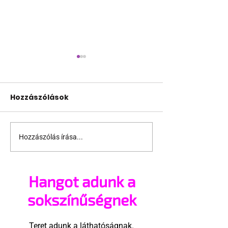
Hozzászólások
Hozzászólás írása...
Miért ne sminkelhetné
Mutatjuk a m
magát egy férfi?
randishow me
kiadását
Hangot adunk a
sokszínűségnek
Teret adunk a láthatóságnak.