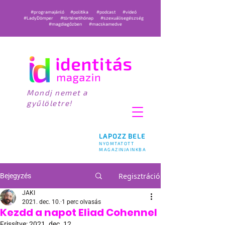
#programajánló
#politika
#podcast
#videó
#LadyDömper
#történetihónap
#szexuálisegészség
#magdiagőzben
#macskamedve
Mondj nemet a
gyűlöletre!
LAPOZZ BELE
NYOMTATOTT
MAGAZINJAINKBA
Regisztráció
Bejegyzés
JAKI
2021. dec. 10.
1 perc olvasás
Kezdd a napot Eliad Cohennel
Frissítve:
2021. dec. 12.