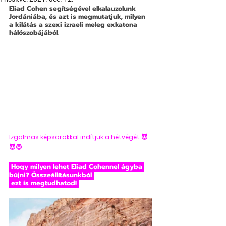
Eliad Cohen segítségével elkalauzolunk 
Jordániába, és azt is megmutatjuk, milyen 
a kilátás a szexi izraeli meleg exkatona 
hálószobájából.
Izgalmas képsorokkal indítjuk a hétvégét 😈
😈😈
 Hogy milyen lehet Eliad Cohennel ágyba 
bújni? Összeállításunkból 
 ezt is megtudhatod! 