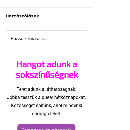
Hozzászólások
Hozzászólás írása...
Nyelni, vagy nem
Öt tipp, hogy 
nyelni?
hármas szex
élvezetes leg
Hangot adunk a
sokszínűségnek
Teret adunk a láthatóságnak.
Jobbá tesszük a queer hétköznapokat.
Közösséget építünk, ahol mindenki
önmaga lehet.
Támogasd munkánkat!