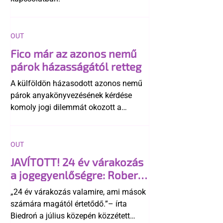
OUT
Fico már az azonos nemű
párok házasságától retteg
A külföldön házasodott azonos nemű
párok anyakönyvezésének kérdése
komoly jogi dilemmát okozott a
szlovák belügynek, miközben Robert
Fico szerint az alkotmány
egyértelműen tiltja a házasságuk
OUT
elismerését. Közben az ellenzéken belül
JAVÍTOTT! 24 év várakozás
is vita robbant ki arról, hogy vissza
a jogegyenlőségre: Robert
kellene-e vonni a kormány konzervatív
Biedroń megindító üzenete
alkotmánymódosítását
„24 év várakozás valamire, ami mások
a lengyel bejegyzett
számára magától értetődő.”– írta
élettársi kapcsolatokért
Biedroń a július közepén közzétett