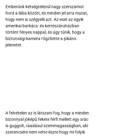
Emberünk kétségtelenül nagy szerszámot 
hord a lába között, és minden jel arra mutat, 
hogy nem is szégyelli azt. Az eset az egyik 
amerikai barkács- és kertészáruházban 
történt fényes nappal, és úgy tűnik, hogy a 
biztonsági kamera rögzítette a pikáns 
jelenetet.
A felvételen az is látszani fog, hogy a minden 
bizonnyal jóképű fekete férfi mellett egy srác 
is guggolt, ráadásul szemmagasságban, aki 
szerencsére nem vette észre hogy mi folyik 