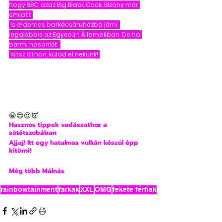
hogy BBC, azaz Big Black Cock. Bizony már 
emiatt 
 is érdemes barkácsáruházba járni, 
legalábbis az Egyesült Államokban. De ha 
bármi hasonlót  
 látsz itthon, küldd el nekünk! 
😁😍😍👿
Hasznos tippek vadászathoz a 
sötétszobában
Ajjaj! Itt egy hatalmas vulkán készül épp 
kitörni!
Még több Málnás
rainbowtainment
farkak
XXL
OMG
fekete férfiak