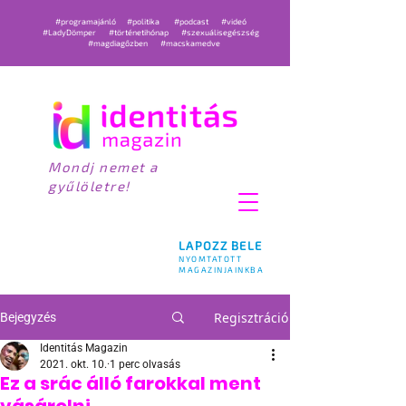
#programajánló
#politika
#podcast
#videó
#LadyDömper
#történetihónap
#szexuálisegészség
#magdiagőzben
#macskamedve
Mondj nemet a
gyűlöletre!
LAPOZZ BELE
NYOMTATOTT
MAGAZINJAINKBA
Regisztráció
Bejegyzés
Identitás Magazin
2021. okt. 10.
1 perc olvasás
Ez a srác álló farokkal ment