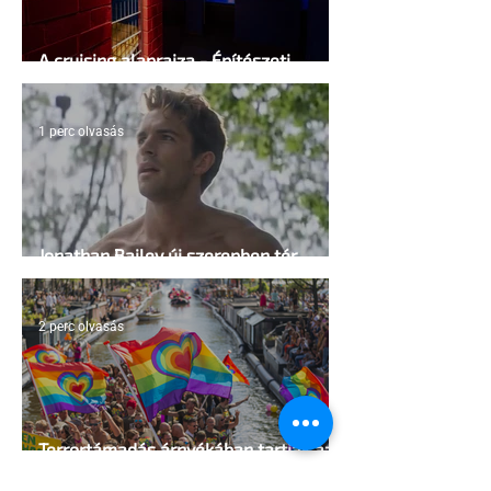
A cruising alaprajza - Építészeti
irányelvek a vágy maximalizálására
1 perc olvasás
Jonathan Bailey új szerepben tér
vissza
2 perc olvasás
Terrortámadás árnyékában tartják az
idei WorldPride-ot Amszterdamban