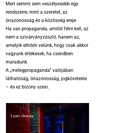
Mert semmi sem veszélyesebb egy
rendszerre, mint a szeretet, az
önazonosság és a közösség ereje.
Ha van propaganda, amitől félni kell, az
nem a szivárványzászló, hanem az,
amelyik elhiteti velünk, hogy csak akkor
vagyunk értékesek, ha csendben
maradunk.
A „melegpropaganda” valójában
láthatóság, önazonosság, jogkövetelés
– és ez bizony szexi.
5 perc olvasás