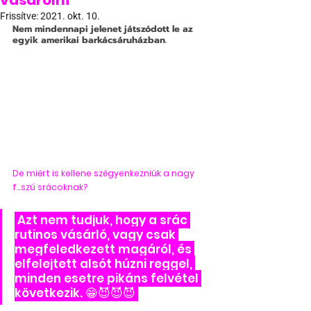
vásárolni
Frissítve:
2021. okt. 10.
Nem mindennapi jelenet játszódott le az 
egyik amerikai barkácsáruházban.
De miért is kellene szégyenkezniük a nagy 
f...szú srácoknak?
 Azt nem tudjuk, hogy a srác 
rutinos vásárló, vagy csak 
megfeledkezett magáról, és 
elfelejtett alsót húzni reggel, 
minden esetre pikáns felvétel 
következik. 😁😈😈😈 