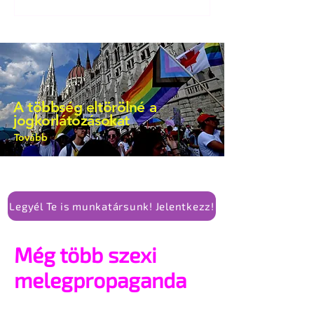
bejegyzésben.
A többség eltörölné a
jogkorlátozásokat
Tovább
Legyél Te is munkatársunk! Jelentkezz!
Még több szexi
melegpropaganda