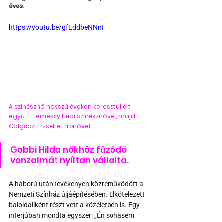
éves.
https://youtu.be/gfLddbeNNnI
A színésznő hosszú éveken keresztül élt 
együtt Temessy Hédi színésznővel, majd 
Galgóczi Erzsébet írónővel.
Gobbi Hilda nőkhöz fűződő 
vonzalmát nyíltan vállalta.
A háború után tevékenyen közreműködött a 
Nemzeti Színház újjáépítésében. Elkötelezett 
baloldaliként részt vett a közéletben is. Egy 
interjúban mondta egyszer: „Én sohasem 