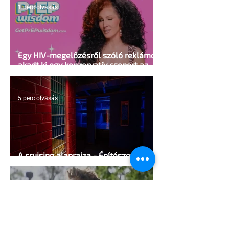
1 perc olvasás
Egy HIV-megelőzésről szóló reklámon
akadt ki egy konzervatív csoport az
Egyesült Államokban
5 perc olvasás
A cruising alaprajza - Építészeti
irányelvek a vágy maximalizálására
1 perc olvasás