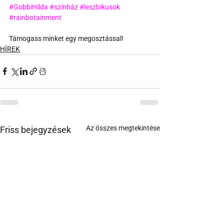
#GobbiHilda
#színház
#leszbikusok
#rainbotainment
Támogass minket egy megosztással!
HÍREK
Az összes megtekintése
Friss bejegyzések