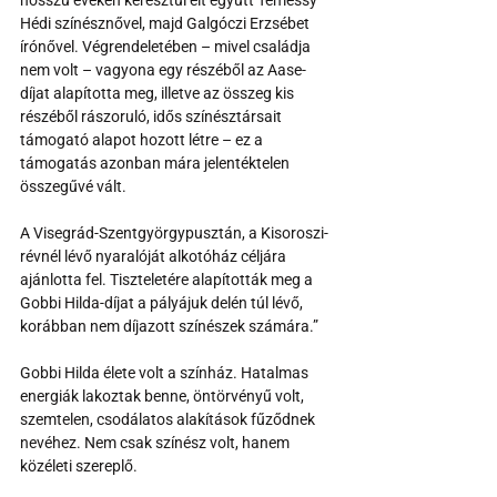
Hédi színésznővel, majd Galgóczi Erzsébet 
írónővel. Végrendeletében – mivel családja 
nem volt – vagyona egy részéből az Aase-
díjat alapította meg, illetve az összeg kis 
részéből rászoruló, idős színésztársait 
támogató alapot hozott létre – ez a 
támogatás azonban mára jelentéktelen 
összegűvé vált. 
A Visegrád-Szentgyörgypusztán, a Kisoroszi-
révnél lévő nyaralóját alkotóház céljára 
ajánlotta fel. Tiszteletére alapították meg a 
Gobbi Hilda-díjat a pályájuk delén túl lévő, 
korábban nem díjazott színészek számára.”
Gobbi Hilda élete volt a színház. Hatalmas 
energiák lakoztak benne, öntörvényű volt, 
szemtelen, csodálatos alakítások fűződnek 
nevéhez. Nem csak színész volt, hanem 
közéleti szereplő.