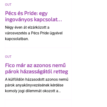
OUT
Pécs és Pride: egy
ingoványos kapcsolat
története
Négy éven át elzárkózott a
városvezetés a Pécs Pride ügyével
kapcsolatban.
OUT
Fico már az azonos nemű
párok házasságától retteg
A külföldön házasodott azonos nemű
párok anyakönyvezésének kérdése
komoly jogi dilemmát okozott a
szlovák belügynek, miközben Robert
Fico szerint az alkotmány