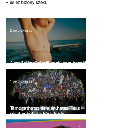
– és ez bizony szexi.
2 perc olvasás
A mellrákszűrésről senki sem beszél a
mellkasi műtétek után - pedig kellene
1 perc olvasás
Támogathatsz és ajánlhatsz: Te is
részt vehetsz a Pécs Pride
megvalósításában