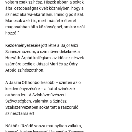
voltam csak színész. Hiszek abban a sokak 
által ostobaságnak vélt közhelyben, hogy a 
színész akarva-akaratlanul mindig politizál. 
Már csak azért is, mert másfél méterrel 
magasabban áll a közönségnél, amikor szól 
hozzá.”
Kezdeményezésére jött létre a Bajor Gizi 
Színészmúzeum, a színinövendékeknek a 
Horváth Árpád kollégium, az idős színészek 
számára pedig a Jászai Mari és az Ódry 
Árpád színészotthon. 
A Jászai Otthonból később – szintén az ő 
kezdeményezésére – a fiatal színészek 
otthona lett. A Színházművészeti 
Szövetségben, valamint a Színész 
Szakszervezetben sokat tett a rászoruló 
színésztársaiért.
Nőkhöz fűződő vonzalmát nyíltan vállalta, 
hosszú éveken keresztül élt együtt Temessy 