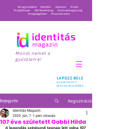
#programajánló
#politika
#podcast
#videó
#LadyDömper
#történetihónap
#szexuálisegészség
#magdiagőzben
#macskamedve
Mondj nemet a
gyűlöletre!
LAPOZZ BELE
NYOMTATOTT
MAGAZINJAINKBA
Regisztráció
Bejegyzés
Identitás Magazin
2020. jún. 7.
1 perc olvasás
107 éve született Gobbi Hilda
A legendás színésznő tegnap lett volna 107 