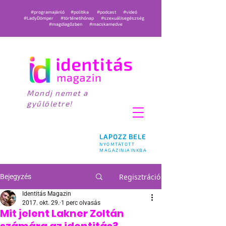
#programajánló
#politika
#podcast
#videó
#LadyDömper
#történetihónap
#szexuálisegészség
#magdiagőzben
#macskamedve
Mondj nemet a
gyűlöletre!
LAPOZZ BELE
NYOMTATOTT
MAGAZINJAINKBA
Regisztráció
Bejegyzés
Identitás Magazin
2017. okt. 29.
1 perc olvasás
Mit jelent Lakner Zoltán