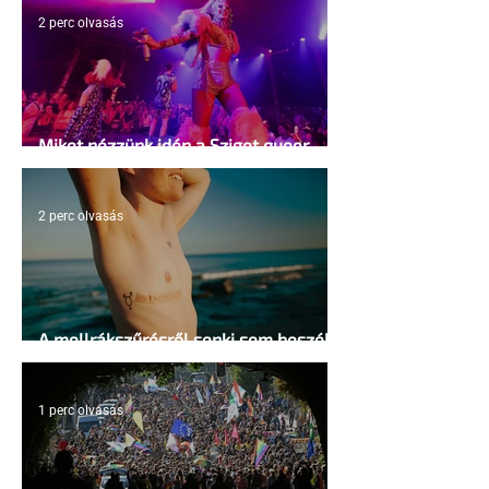
2 perc olvasás
Miket nézzünk idén a Sziget queer
sátrában?
2 perc olvasás
A mellrákszűrésről senki sem beszél a
mellkasi műtétek után - pedig kellene
1 perc olvasás