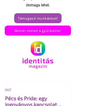
önmaga lehet.
Támogasd munkánkat!
Mondj nemet a gyűlöletre!
OUT
Pécs és Pride: egy
ingoványos kapcsolat