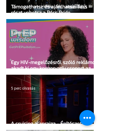
Támogathatsz és ajánlhatsz: Te is
részt vehetsz a Pécs Pride
megvalósításában
1 perc olvasás
Egy HIV-megelőzésről szóló reklámon
akadt ki egy konzervatív csoport az
Egyesült Államokban
5 perc olvasás
A cruising alaprajza - Építészeti
irányelvek a vágy maximalizálására