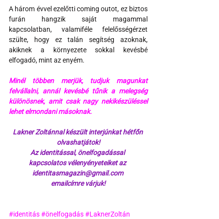
A három évvel ezelőtti coming outot, ez biztos 
furán hangzik saját magammal 
kapcsolatban, valamiféle felelősségérzet 
szülte, hogy ez talán segítség azoknak, 
akiknek a környezete sokkal kevésbé 
elfogadó, mint az enyém.
Minél többen merjük, tudjuk magunkat 
felvállalni, annál kevésbé tűnik a melegség 
különösnek, amit csak nagy nekikészüléssel 
lehet elmondani másoknak.
Lakner Zoltánnal készült interjúnkat hétfőn 
olvashatjátok!
Az identitással, önelfogadással 
kapcsolatos vélenyényeteiket az 
identitasmagazin@gmail.com 
emailcímre várjuk!
#identitás
#önelfogadás
#LaknerZoltán