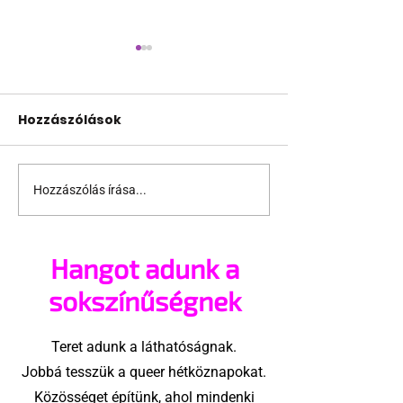
Hozzászólások
Hozzászólás írása...
Támogathatsz és
Egy HIV-mege
ajánlhatsz: Te is részt
szóló reklám
vehetsz a Pécs Pride
ki egy konzer
Hangot adunk a
megvalósításában
csoport az Eg
Államokban
sokszínűségnek
Teret adunk a láthatóságnak.
Jobbá tesszük a queer hétköznapokat.
Közösséget építünk, ahol mindenki