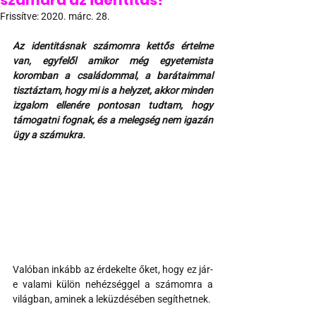
számára az identitás?
Frissítve:
2020. márc. 28.
Az identitásnak számomra kettős értelme 
van, egyfelől amikor még egyetemista 
koromban a családommal, a barátaimmal 
tisztáztam, hogy mi is a helyzet, akkor minden 
izgalom ellenére pontosan tudtam, hogy 
támogatni fognak, és a melegség nem igazán 
ügy a számukra. 
Valóban inkább az érdekelte őket, hogy ez jár-
e valami külön nehézséggel a számomra a 
világban, aminek a leküzdésében segíthetnek.