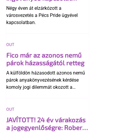
története
Négy éven át elzárkózott a
városvezetés a Pécs Pride ügyével
kapcsolatban.
OUT
Fico már az azonos nemű
párok házasságától retteg
A külföldön házasodott azonos nemű
párok anyakönyvezésének kérdése
komoly jogi dilemmát okozott a
szlovák belügynek, miközben Robert
Fico szerint az alkotmány
egyértelműen tiltja a házasságuk
OUT
elismerését. Közben az ellenzéken belül
JAVÍTOTT! 24 év várakozás
is vita robbant ki arról, hogy vissza
a jogegyenlőségre: Robert
kellene-e vonni a kormány konzervatív