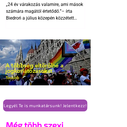
Biedroń megindító üzenete
alkotmánymódosítását
„24 év várakozás valamire, ami mások
a lengyel bejegyzett
számára magától értetődő.”– írta
élettársi kapcsolatokért
Biedroń a július közepén közzétett
bejegyzésben.
A többség eltörölné a
jogkorlátozásokat
Tovább
Legyél Te is munkatársunk! Jelentkezz!
Még több szexi