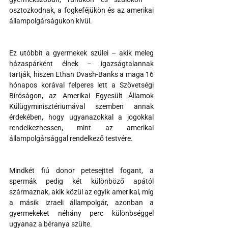
osztozkodnak, a fogkeféjükön és az amerikai 
állampolgárságukon kívül.
Ez utóbbit a gyermekek szülei – akik meleg 
házaspárként élnek – igazságtalannak 
tartják, hiszen Ethan Dvash-Banks a maga 16 
hónapos korával felperes lett a Szövetségi 
Bíróságon, az Amerikai Egyesült Államok 
Külügyminisztériumával szemben annak 
érdekében, hogy ugyanazokkal a jogokkal 
rendelkezhessen, mint az amerikai 
állampolgársággal rendelkező testvére.
Mindkét fiú donor petesejttel fogant, a 
spermák pedig két különböző apától 
származnak, akik közül az egyik amerikai, míg 
a másik izraeli állampolgár, azonban a 
gyermekeket néhány perc különbséggel 
ugyanaz a béranya szülte.