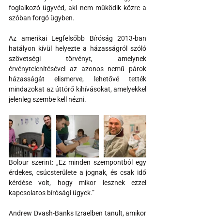
foglalkozó ügyvéd, aki nem működik közre a 
szóban forgó ügyben.
Az amerikai Legfelsőbb Bíróság 2013-ban 
hatályon kívül helyezte a házasságról szóló 
szövetségi törvényt, amelynek 
érvénytelenítésével az azonos nemű párok 
házasságát elismerve, lehetővé tették 
mindazokat az úttörő kihívásokat, amelyekkel 
jelenleg szembe kell nézni.
Bolour szerint: „Ez minden szempontból egy 
érdekes, csúcsterülete a jognak, és csak idő 
kérdése volt, hogy mikor lesznek ezzel 
kapcsolatos bírósági ügyek.”
Andrew Dvash-Banks Izraelben tanult, amikor 