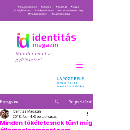
#programajánló
#politika
#podcast
#videó
#LadyDömper
#történetihónap
#szexuálisegészség
#magdiagőzben
#macskamedve
Mondj nemet a
gyűlöletre!
LAPOZZ BELE
NYOMTATOTT
MAGAZINJAINKBA
Regisztráció
Bejegyzés
Identitás Magazin
2018. febr. 4.
3 perc olvasás
Minden tökéletesnek tűnt míg