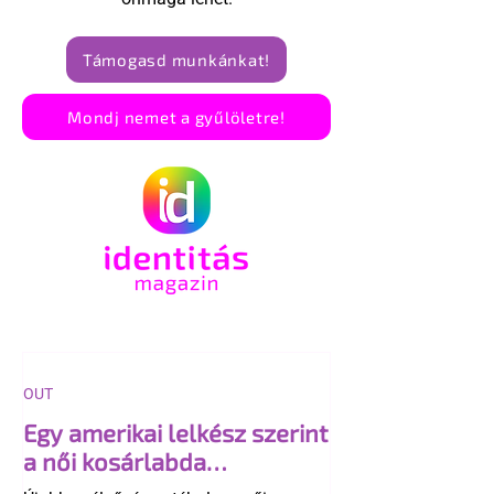
Támogasd munkánkat!
Mondj nemet a gyűlöletre!
OUT
Egy amerikai lelkész szerint
a női kosárlabda
transzneműséghez vezet