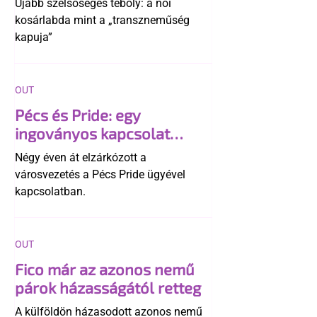
Újabb szélsőséges téboly: a női
kosárlabda mint a „transzneműség
kapuja”
OUT
Pécs és Pride: egy
ingoványos kapcsolat
története
Négy éven át elzárkózott a
városvezetés a Pécs Pride ügyével
kapcsolatban.
OUT
Fico már az azonos nemű
párok házasságától retteg
A külföldön házasodott azonos nemű