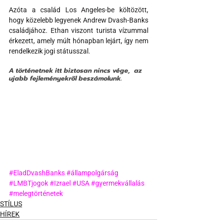
Azóta a család Los Angeles-be költözött, 
hogy közelebb legyenek Andrew Dvash-Banks 
családjához. Ethan viszont turista vízummal 
érkezett, amely múlt hónapban lejárt, így nem 
rendelkezik jogi státusszal.
A történetnek itt biztosan nincs vége,  az 
ujabb fejleményekről beszámolunk. 
#EladDvashBanks
#állampolgárság
#LMBTjogok
#Izrael
#USA
#gyermekvállalás
#melegtörténetek
STÍLUS
HÍREK