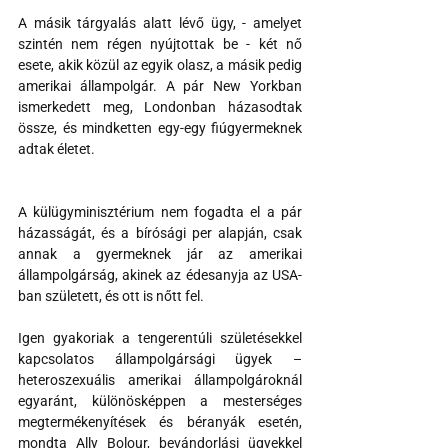
A másik tárgyalás alatt lévő ügy, - amelyet 
szintén nem régen nyújtottak be - két nő 
esete, akik közül az egyik olasz, a másik pedig 
amerikai állampolgár. A pár New Yorkban 
ismerkedett meg, Londonban házasodtak 
össze, és mindketten egy-egy fiúgyermeknek 
adtak életet.
A külügyminisztérium nem fogadta el a pár 
házasságát, és a bírósági per alapján, csak 
annak a gyermeknek jár az amerikai 
állampolgárság, akinek az édesanyja az USA-
ban született, és ott is nőtt fel.
Igen gyakoriak a tengerentúli születésekkel 
kapcsolatos állampolgársági ügyek – 
heteroszexuális amerikai állampolgároknál 
egyaránt, különösképpen a mesterséges 
megtermékenyítések és béranyák esetén, 
mondta Ally Bolour, bevándorlási ügyekkel 