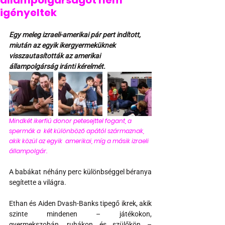
állampolgárságot nem
igényeltek
Egy meleg izraeli-amerikai pár pert indított, 
miután az egyik ikergyermeküknek 
visszautasították az amerikai 
állampolgárság iránti kérelmét.
Mindkét ikerfiú donor petesejttel fogant, a 
spermák a  két különböző apától származnak, 
akik közül az egyik  amerikai, míg a másik izraeli 
állampolgár. 
A babákat néhány perc különbséggel béranya 
segítette a világra.
Ethan és Aiden Dvash-Banks tipegő ikrek, akik 
szinte mindenen – játékokon, 
gyermekszobán, ruhákon és szülőkön – 