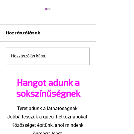
Hozzászólások
Hozzászólás írása...
Támogathatsz és
Egy HIV-mege
ajánlhatsz: Te is részt
szóló reklám
vehetsz a Pécs Pride
akadtak ki
Hangot adunk a
megvalósításában
konzervatívok
Egyesült Áll
sokszínűségnek
Teret adunk a láthatóságnak.
Jobbá tesszük a queer hétköznapokat.
Közösséget építünk, ahol mindenki
önmaga lehet.