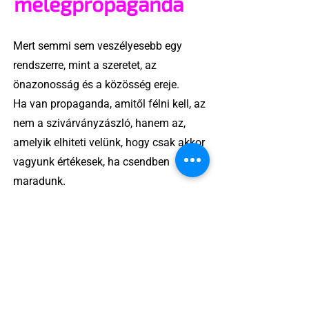
melegpropaganda
Mert semmi sem veszélyesebb egy
rendszerre, mint a szeretet, az
önazonosság és a közösség ereje.
Ha van propaganda, amitől félni kell, az
nem a szivárványzászló, hanem az,
amelyik elhiteti velünk, hogy csak akkor
vagyunk értékesek, ha csendben
maradunk.
A „melegpropaganda” valójában
láthatóság, önazonosság, jogkövetelés
– és ez bizony szexi.
2 perc olvasás