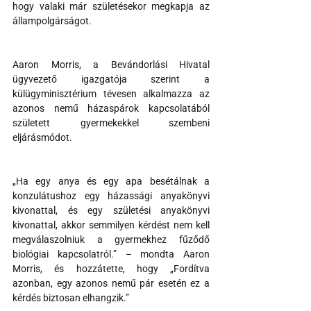
hogy valaki már születésekor megkapja az 
állampolgárságot.
Aaron Morris, a Bevándorlási Hivatal 
ügyvezető igazgatója szerint a 
külügyminisztérium tévesen alkalmazza az 
azonos nemű házaspárok kapcsolatából 
született gyermekekkel szembeni 
eljárásmódot.
„Ha egy anya és egy apa besétálnak a 
konzulátushoz egy házassági anyakönyvi 
kivonattal, és egy születési anyakönyvi 
kivonattal, akkor semmilyen kérdést nem kell 
megválaszolniuk a gyermekhez fűződő 
biológiai kapcsolatról.” – mondta Aaron 
Morris, és hozzátette, hogy „Fordítva 
azonban, egy azonos nemű pár esetén ez a 
kérdés biztosan elhangzik.”