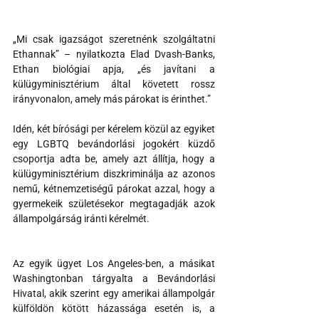
„Mi csak igazságot szeretnénk szolgáltatni 
Ethannak” – nyilatkozta Elad Dvash-Banks, 
Ethan biológiai apja, „és javítani a 
külügyminisztérium által követett rossz 
irányvonalon, amely más párokat is érinthet.”
Idén, két bírósági per kérelem közül az egyiket 
egy LGBTQ bevándorlási jogokért küzdő 
csoportja adta be, amely azt állítja, hogy a 
külügyminisztérium diszkriminálja az azonos 
nemű, kétnemzetiségű párokat azzal, hogy a 
gyermekeik születésekor megtagadják azok 
állampolgárság iránti kérelmét.
Az egyik ügyet Los Angeles-ben, a másikat 
Washingtonban tárgyalta a Bevándorlási 
Hivatal, akik szerint egy amerikai állampolgár 
külföldön kötött házassága esetén is, a 