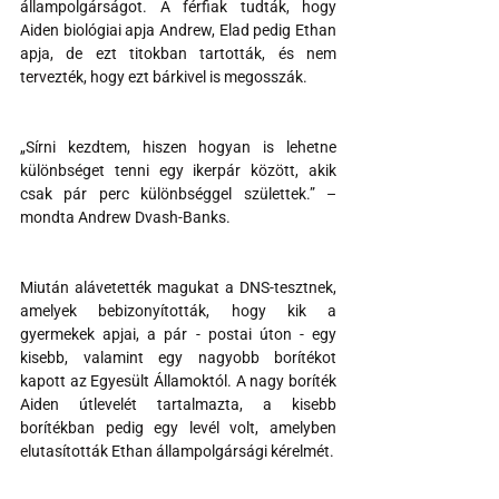
állampolgárságot. A férfiak tudták, hogy 
Aiden biológiai apja Andrew, Elad pedig Ethan 
apja, de ezt titokban tartották, és nem 
tervezték, hogy ezt bárkivel is megosszák.
„Sírni kezdtem, hiszen hogyan is lehetne 
különbséget tenni egy ikerpár között, akik 
csak pár perc különbséggel születtek.” – 
mondta Andrew Dvash-Banks.
Miután alávetették magukat a DNS-tesztnek, 
amelyek bebizonyították, hogy kik a 
gyermekek apjai, a pár - postai úton - egy 
kisebb, valamint egy nagyobb borítékot 
kapott az Egyesült Államoktól. A nagy boríték 
Aiden útlevelét tartalmazta, a kisebb 
borítékban pedig egy levél volt, amelyben 
elutasították Ethan állampolgársági kérelmét.