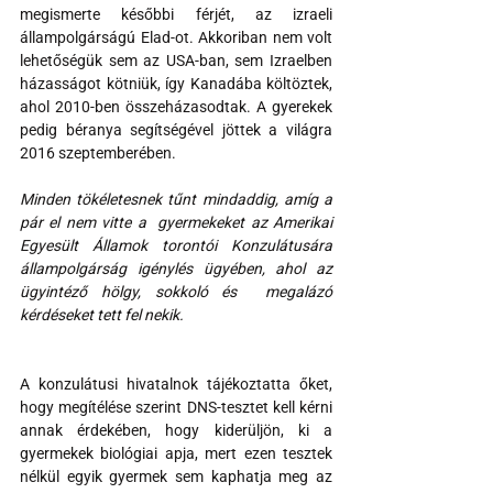
megismerte későbbi férjét, az izraeli 
állampolgárságú Elad-ot. Akkoriban nem volt 
lehetőségük sem az USA-ban, sem Izraelben 
házasságot kötniük, így Kanadába költöztek, 
ahol 2010-ben összeházasodtak. A gyerekek 
pedig béranya segítségével jöttek a világra 
2016 szeptemberében.
Minden tökéletesnek tűnt mindaddig, amíg a 
pár el nem vitte a  gyermekeket az Amerikai 
Egyesült Államok torontói Konzulátusára  
állampolgárság igénylés ügyében, ahol az 
ügyintéző hölgy, sokkoló és  megalázó 
kérdéseket tett fel nekik. 
A konzulátusi hivatalnok tájékoztatta őket, 
hogy megítélése szerint DNS-tesztet kell kérni 
annak érdekében, hogy kiderüljön, ki a 
gyermekek biológiai apja, mert ezen tesztek 
nélkül egyik gyermek sem kaphatja meg az 