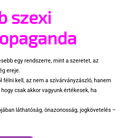
b szexi
ropaganda
ebb egy rendszerre, mint a szeretet, az
g ereje.
 félni kell, az nem a szivárványzászló, hanem
k, hogy csak akkor vagyunk értékesek, ha
jában láthatóság, önazonosság, jogkövetelés –