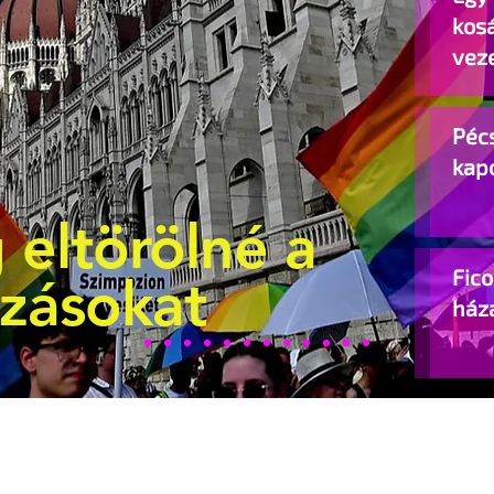
kos
vez
Pécs
kap
 eltörölné a
Fic
ozásokat
ház