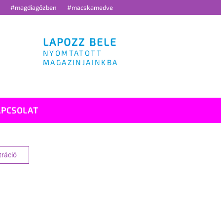
g
#magdiagőzben
#macskamedve
LAPOZZ BELE
NYOMTATOTT
MAGAZINJAINKBA
APCSOLAT
tráció