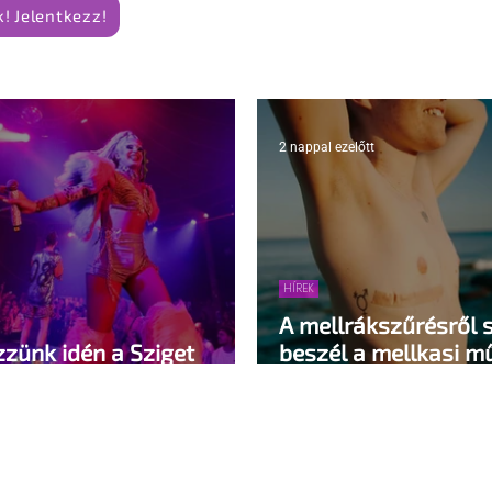
! Jelentkezz!
2 nappal ezelőtt
HÍREK
A mellrákszűrésről 
zzünk idén a Sziget
beszél a mellkasi m
trában?
pedig kellene