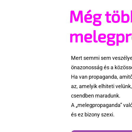
Még töb
melegp
Mert semmi sem veszélyes
önazonosság és a közössé
Ha van propaganda, amitől
az, amelyik elhiteti velün
csendben maradunk.
A „melegpropaganda” való
és ez bizony szexi.