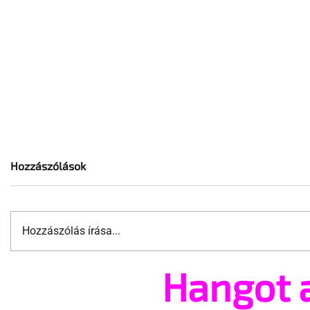
Hozzászólások
Hozzászólás írása...
Hangot 
A mellrákszűrésről senki sem
Támogatha
beszél a mellkasi műtétek
Te is rész
után - pedig kellene
Pride meg