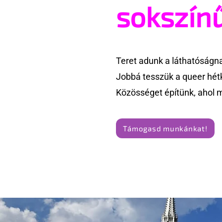
sokszín
Teret adunk a láthatóságn
Jobbá tesszük a queer hét
Közösséget építünk, ahol 
Támogasd munkánkat!