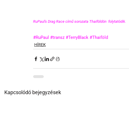
RuPaul's Drag Race című sorozata Thaiföldön  folytatódik. 
#RuPaul
#transz
#TerryBlack
#Thaiföld
HÍREK
Kapcsolódó bejegyzések