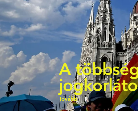
A többség
jogkorlát
Tovább