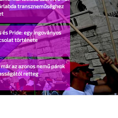
árlabda transzneműséghez
et
 és Pride: egy ingoványos
csolat története
o már az azonos nemű párok
asságától retteg