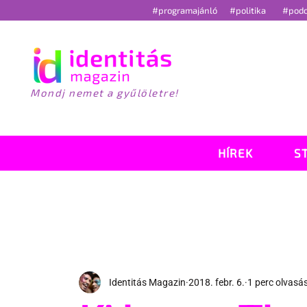
#programajánló
#politika
#pod
Mondj nemet a gyűlöletre!
HÍREK
S
Identitás Magazin
2018. febr. 6.
1 perc olvasá