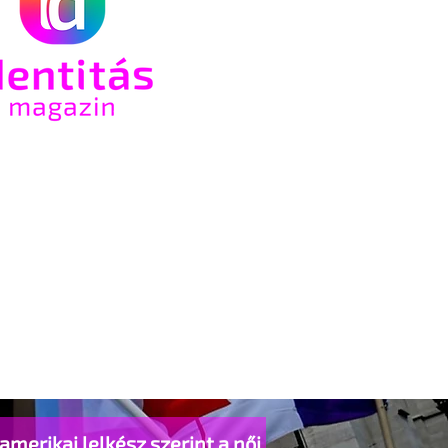
amerikai lelkész szerint a női