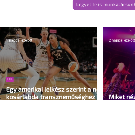
Legyél Te is munkatársunk
1 nappal ezelőtt
2 nappal ezelőtt
OUT
Egy amerikai lelkész szerint a női
kosárlabda transzneműséghez
Miket né
vezet
queer sá