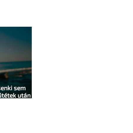
senki sem
űtétek után -