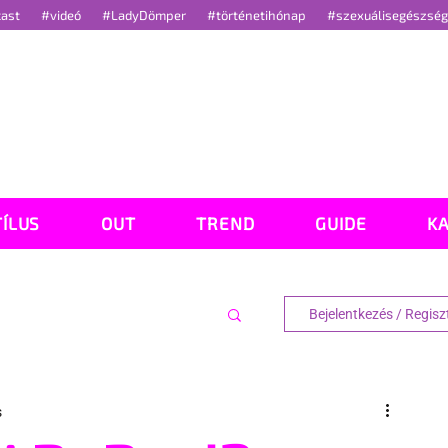
cast
#videó
#LadyDömper
#történetihónap
#szexuálisegészsé
TÍLUS
OUT
TREND
GUIDE
K
Bejelentkezés / Regisz
s