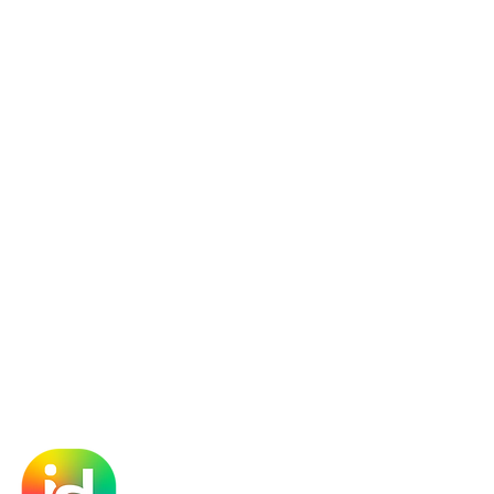
óló
t