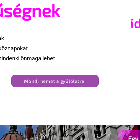
űségnek
Államokban
ak.
köznapokat.
mindenki önmaga lehet.
Mondj nemet a gyűlöletre!
Egy 