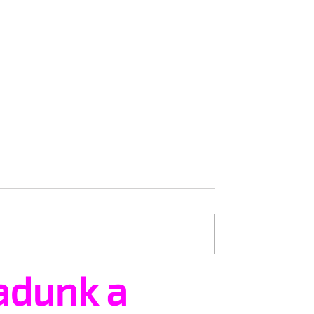
adunk a
tsz és ajánlhatsz:
Egy HIV-megelőzésről sz
t vehetsz a Pécs
reklámon akadtak ki
valósításában
konzervatívok az Egyesül