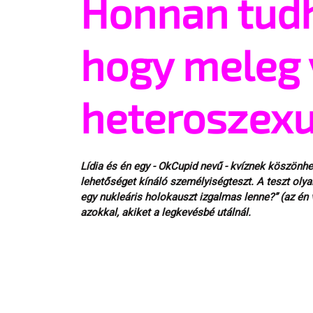
Honnan tud
hogy meleg
heteroszexu
Lídia és én egy - OkCupid nevű - kvíznek köszönh
lehetőséget kínáló személyiségteszt. A teszt olya
egy nukleáris holokauszt izgalmas lenne?” (az én 
azokkal, akiket a legkevésbé utálnál.