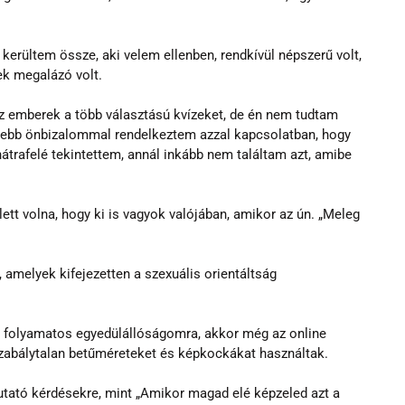
 kerültem össze, aki velem ellenben, rendkívül népszerű volt, 
ek megalázó volt.
z emberek a több választású kvízeket, de én nem tudtam 
esebb önbizalommal rendelkeztem azzal kapcsolatban, hogy 
rafelé tekintettem, annál inkább nem találtam azt, amibe 
ett volna, hogy ki is vagyok valójában, amikor az ún. „Meleg 
 amelyek kifejezetten a szexuális orientáltság 
 folyamatos egyedülállóságomra, akkor még az online 
szabálytalan betűméreteket és képkockákat használtak.
utató kérdésekre, mint „Amikor magad elé képzeled azt a 