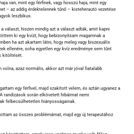
haja van, mint egy férfinek, vagy hosszú haja, mint egy 
met – az addig érdektelennek tűnő – kisteherautó vezetése 
agyok leszbikus.
a választ, hiszen mindig azt a választ adták, amit kapni 
töttem ki egy kvízt, hogy bebizonyítsam magamnak a 
nben ha azt akartam látni, hogy meleg vagy biszexuális 
zek ellenére, soha egyetlen egy kvíz eredménye sem tűnt 
 kitöltését.
 volna, azaz normális, akkor azt már jóval fiatalabb 
attam egy férfivel, majd szakított velem, és aztán ugyanez a 
 A randizások során elkövetett hibáimat nemi 
iak felbecsülhetetlen hiányosságainak.
ottam az összes problémámat, majd egy új terapeutához 