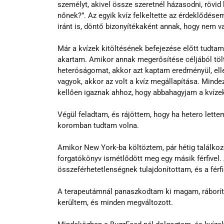
személyt, akivel össze szeretnél házasodni, rövid 
nőnek?”. Az egyik kvíz felkeltette az érdeklődése
iránt is, döntő bizonyítékaként annak, hogy nem v
Már a kvízek kitöltésének befejezése előtt tudtam 
akartam. Amikor annak megerősítése céljából töl
heteróságomat, akkor azt kaptam eredményül, elle
vagyok, akkor az volt a kvíz megállapítása. Minde
kellően igaznak ahhoz, hogy abbahagyjam a kvízek
Végül feladtam, és rájöttem, hogy ha hetero lettem
koromban tudtam volna.
Amikor New York-ba költöztem, pár hétig találkozg
forgatókönyv ismétlődött meg egy másik férfivel.
összeférhetetlenségnek tulajdonítottam, és a férf
A terapeutámnál panaszkodtam ki magam, ráborít
kerültem, és minden megváltozott.