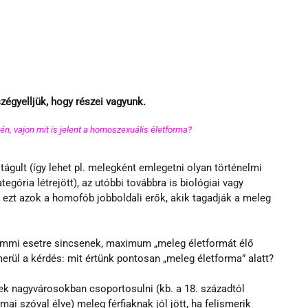
égyelljük, hogy részei vagyunk.
, vajon mit is jelent a homoszexuális életforma?  
tágult (így lehet pl. melegként emlegetni olyan történelmi 
egória létrejött), az utóbbi továbbra is biológiai vagy 
 ezt azok a homofób jobboldali erők, akik tagadják a meleg 
emmi esetre sincsenek, maximum „meleg életformát élő 
rül a kérdés: mit értünk pontosan „meleg életforma” alatt?
k nagyvárosokban csoportosulni (kb. a 18. századtól 
mai szóval élve) meleg férfiaknak jól jött, ha felismerik 