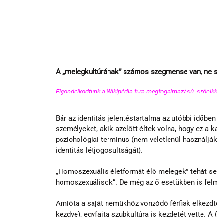
A „melegkultúrának” számos szegmense van, ne sz
Elgondolkodtunk a Wikipédia fura megfogalmazású  szócikkén
Bár az identitás jelentéstartalma az utóbbi időben 
személyeket, akik azelőtt éltek volna, hogy ez a kat
pszichológiai terminus (nem véletlenül használják
identitás létjogosultságát).
„Homoszexuális életformát élő melegek” tehát s
homoszexuálisok”. De még az ő esetükben is felme
Amióta a saját nemükhöz vonzódó férfiak elkezdte
kezdve), egyfajta szubkultúra is kezdetét vette. A (