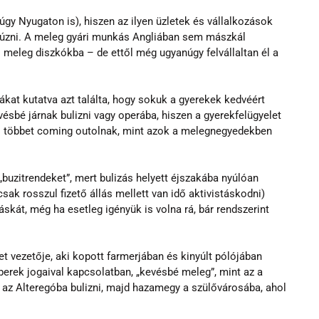
y Nyugaton is), hiszen az ilyen üzletek és vállalkozások 
ehúzni. A meleg gyári munkás Angliában sem mászkál 
 meleg diszkókba – de ettől még ugyanúgy felvállaltan él a 
kat kutatva azt találta, hogy sokuk a gyerekek kedvéért 
ésbé járnak bulizni vagy operába, hiszen a gyerekfelügyelet 
l többet coming outolnak, mint azok a melegnegyedekben 
„buzitrendeket”, mert bulizás helyett éjszakába nyúlóan 
sak rosszul fizető állás mellett van idő aktivistáskodni) 
kát, még ha esetleg igényük is volna rá, bár rendszerint 
 vezetője, aki kopott farmerjában és kinyúlt pólójában 
rek jogaival kapcsolatban, „kevésbé meleg”, mint az a 
ön az Alteregóba bulizni, majd hazamegy a szülővárosába, ahol 