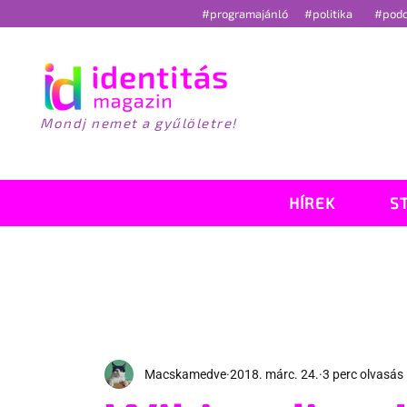
#programajánló
#politika
#pod
Mondj nemet a gyűlöletre!
HÍREK
S
Macskamedve
2018. márc. 24.
3 perc olvasás