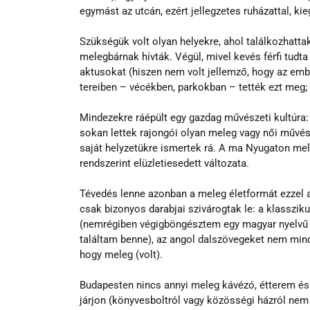
egymást az utcán, ezért jellegzetes ruházattal, ki
Szükségük volt olyan helyekre, ahol találkozhatta
melegbárnak hívták. Végül, mivel kevés férfi tudt
aktusokat (hiszen nem volt jellemző, hogy az embe
tereiben – vécékben, parkokban – tették ezt meg; íg
Mindezekre ráépült egy gazdag művészeti kultúra: 
sokan lettek rajongói olyan meleg vagy női művés
saját helyzetükre ismertek rá. A ma Nyugaton mel
rendszerint elüzletiesedett változata.
Tévedés lenne azonban a meleg életformát ezzel a
csak bizonyos darabjai szivárogtak le: a klasszik
(nemrégiben végigböngésztem egy magyar nyelvű K
találtam benne), az angol dalszövegeket nem minden
hogy meleg (volt).
Budapesten nincs annyi meleg kávézó, étterem és
járjon (könyvesboltról vagy közösségi házról nem 