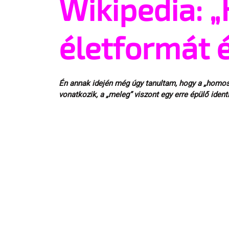
Wikipedia: 
életformát 
Én annak idején még úgy tanultam, hogy a „homos
vonatkozik, a „meleg” viszont egy erre épülő identi