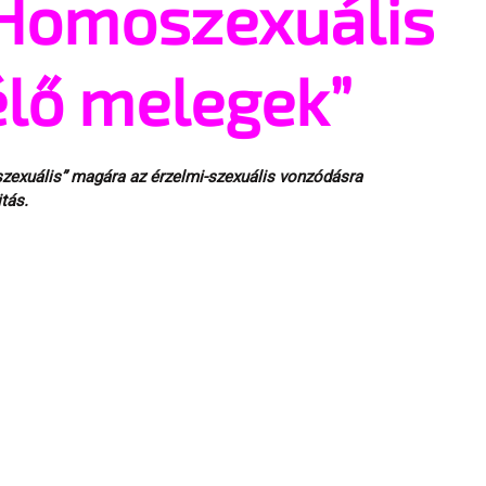
„Homoszexuális
élő melegek”
zexuális” magára az érzelmi-szexuális vonzódásra 
tás.