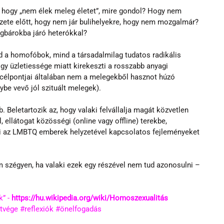
l, hogy „nem élek meleg életet”, mire gondol? Hogy nem 
zete előtt, hogy nem jár bulihelyekre, hogy nem mozgalmár? 
egbárokba járó heterókkal?
nd a homofóbok, mind a társadalmilag tudatos radikális 
hogy üzletiessége miatt kirekeszti a rosszabb anyagi 
élpontjai általában nem a melegekből hasznot húzó 
ybe vevő jól szituált melegek).
 Beletartozik az, hogy valaki felvállalja magát közvetlen 
ellátogat közösségi (online vagy offline) terekbe, 
i az LMBTQ emberek helyzetével kapcsolatos fejleményeket 
zégyen, ha valaki ezek egy részével nem tud azonosulni – 
” - 
https://hu.wikipedia.org/wiki/Homoszexualitás
étvége
#reflexiók
#önelfogadás