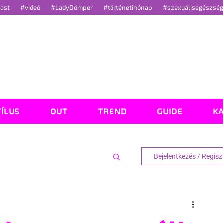
cast
#videó
#LadyDömper
#történetihónap
#szexuálisegészsé
TÍLUS
OUT
TREND
GUIDE
K
Bejelentkezés / Regisz