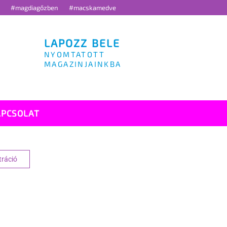
g
#magdiagőzben
#macskamedve
LAPOZZ BELE
NYOMTATOTT
MAGAZINJAINKBA
APCSOLAT
tráció