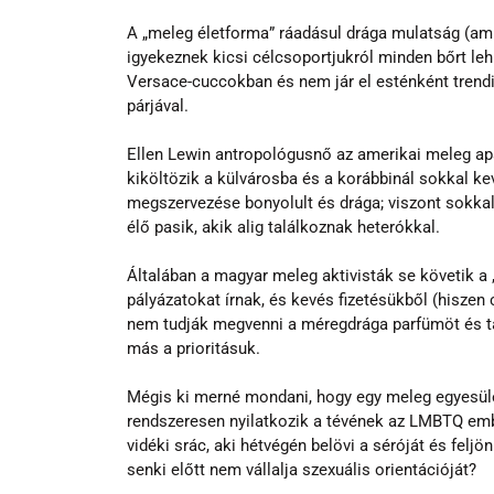
A „meleg életforma” ráadásul drága mulatság (amúg
igyekeznek kicsi célcsoportjukról minden bőrt l
Versace-cuccokban és nem jár el esténként trendi
párjával.
Ellen Lewin antropológusnő az amerikai meleg apá
kiköltözik a külvárosba és a korábbinál sokkal kev
megszervezése bonyolult és drága; viszont sokka
élő pasik, akik alig találkoznak heterókkal.
Általában a magyar meleg aktivisták se követik a 
pályázatokat írnak, és kevés fizetésükből (hiszen c
nem tudják megvenni a méregdrága parfümöt és tás
más a prioritásuk.
Mégis ki merné mondani, hogy egy meleg egyesület
rendszeresen nyilatkozik a tévének az LMBTQ embe
vidéki srác, aki hétvégén belövi a séróját és felj
senki előtt nem vállalja szexuális orientációját?