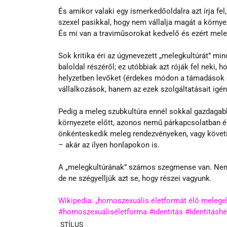
És amikor valaki egy ismerkedőoldalra azt írja fe
szexel pasikkal, hogy nem vállalja magát a környe
És mi van a traviműsorokat kedvelő és ezért mel
Sok kritika éri az úgynevezett „melegkultúrát” mi
baloldal részéről; ez utóbbiak azt róják fel neki, 
helyzetben levőket (érdekes módon a támadások c
vállalkozások, hanem az ezek szolgáltatásait igén
Pedig a meleg szubkultúra ennél sokkal gazdagabb.
környezete előtt, azonos nemű párkapcsolatban él, 
önkénteskedik meleg rendezvényeken, vagy követ
– akár az ilyen honlapokon is.
A „melegkultúrának” számos szegmense van. Nem s
de ne szégyelljük azt se, hogy részei vagyunk.
Wikipedia: „homoszexuális életformát élő melegek
#homoszexuáliséletforma
#identitás
#Identitásh
STÍLUS