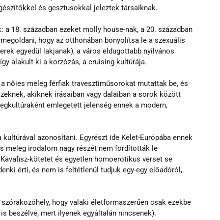
egészítőkkel és gesztusokkal jeleztek társaiknak.
k: a 18. században ezeket molly house-nak, a 20. században 
a megoldani, hogy az otthonában bonyolítsa le a szexuális 
rek egyedül lakjanak), a város eldugottabb nyilvános 
y alakult ki a korzózás, a cruising kultúrája.
a nőies meleg férfiak travesztiműsorokat mutattak be, és 
zeknek, akiknek írásaiban vagy dalaiban a sorok között 
egkultúraként emlegetett jelenség ennek a modern, 
 kultúrával azonosítani. Egyrészt ide Kelet-Európába ennek 
us meleg irodalom nagy részét nem fordították le 
avafisz-kötetet és egyetlen homoerotikus verset se 
ki érti, és nem is feltétlenül tudjuk egy-egy előadóról, 
 szórakozóhely, hogy valaki életformaszerűen csak ezekbe 
is beszélve, mert ilyenek egyáltalán nincsenek).