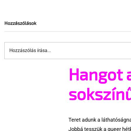
Hozzászólások
Hozzászólás írása...
Hangot 
Jonathan Bailey új szerepben
10 érdekes
tér vissza
nem tud a
szervéről
sokszín
Teret adunk a láthatóságn
Jobbá tesszük a queer hét