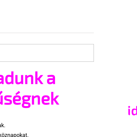
adunk a
ség, amit sok férfi
Miért tűnhet kisebbnek e
 saját nemi
közben a férfiasság?
űségnek
ak.
köznapokat.