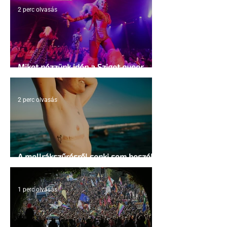
2 perc olvasás
Miket nézzünk idén a Sziget queer
sátrában?
2 perc olvasás
A mellrákszűrésről senki sem beszél a
mellkasi műtétek után - pedig kellene
1 perc olvasás