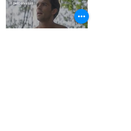
1 perc olvasás
Jonathan Bailey új szerepben tér
vissza
2 perc olvasás
Terrortámadás árnyékában tartják az
idei WorldPride-ot Amszterdamban
1 perc olvasás