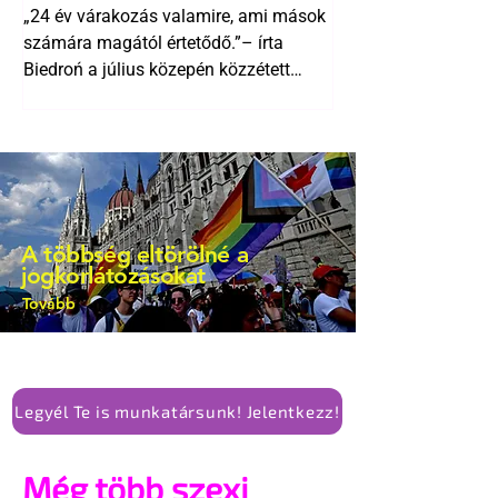
Biedroń megindító üzenete
alkotmánymódosítását
„24 év várakozás valamire, ami mások
a lengyel bejegyzett
számára magától értetődő.”– írta
élettársi kapcsolatokért
Biedroń a július közepén közzétett
bejegyzésben.
A többség eltörölné a
jogkorlátozásokat
Tovább
Legyél Te is munkatársunk! Jelentkezz!
Még több szexi