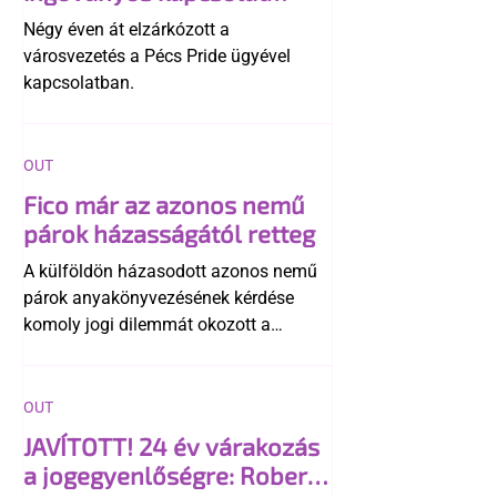
története
Négy éven át elzárkózott a
városvezetés a Pécs Pride ügyével
kapcsolatban.
OUT
Fico már az azonos nemű
párok házasságától retteg
A külföldön házasodott azonos nemű
párok anyakönyvezésének kérdése
komoly jogi dilemmát okozott a
szlovák belügynek, miközben Robert
Fico szerint az alkotmány
egyértelműen tiltja a házasságuk
OUT
elismerését. Közben az ellenzéken belül
JAVÍTOTT! 24 év várakozás
is vita robbant ki arról, hogy vissza
a jogegyenlőségre: Robert
kellene-e vonni a kormány konzervatív