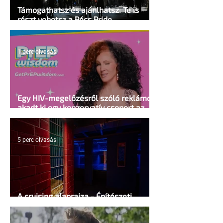
Támogathatsz és ajánlhatsz: Te is
részt vehetsz a Pécs Pride
megvalósításában
1 perc olvasás
Egy HIV-megelőzésről szóló reklámon
akadt ki egy konzervatív csoport az
Egyesült Államokban
5 perc olvasás
A cruising alaprajza - Építészeti
irányelvek a vágy maximalizálására