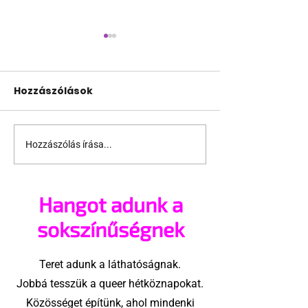
Hozzászólások
Hozzászólás írása...
Fico már az azonos
JAVÍTOTT! 24
nemű párok
várakozás a
házasságától retteg
jogegyenlősé
Hangot adunk a
Robert Biedro
megindító üz
sokszínűségnek
lengyel bejeg
élettársi
Teret adunk a láthatóságnak.
kapcsolatoké
Jobbá tesszük a queer hétköznapokat.
Közösséget építünk, ahol mindenki