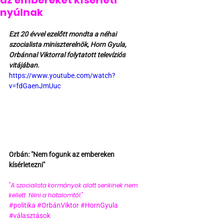
az embereket kísérleti
nyúlnak
Ezt 20 évvel ezelőtt mondta a néhai 
szocialista miniszterelnök, Horn Gyula, 
Orbánnal Viktorral folytatott televíziós 
vitájában.
https://www.youtube.com/watch?
v=fdGaenJmUuc
Orbán: "Nem fogunk az embereken 
kísérletezni"
"A szocialista kormányok alatt senkinek nem 
kellett  félni a hatalomtól."  
#politika
#OrbánViktor
#HornGyula
#választások