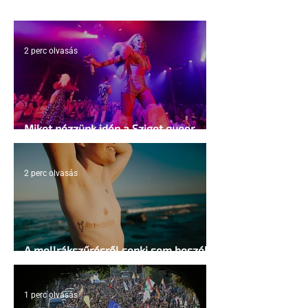
2 perc olvasás
Miket nézzünk idén a Sziget queer
sátrában?
2 perc olvasás
A mellrákszűrésről senki sem beszél a
mellkasi műtétek után - pedig kellene
1 perc olvasás