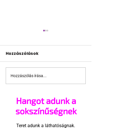
Hozzászólások
Hozzászólás írása...
A mellrákszűrésről
Támogathats
senki sem beszél a
ajánlhatsz: Te
mellkasi műtétek
vehetsz a Péc
Hangot adunk a
után - pedig kellene
megvalósítá
sokszínűségnek
Teret adunk a láthatóságnak.