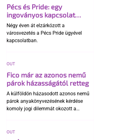
Pécs és Pride: egy
ingoványos kapcsolat
története
Négy éven át elzárkózott a
városvezetés a Pécs Pride ügyével
kapcsolatban.
OUT
Fico már az azonos nemű
párok házasságától retteg
A külföldön házasodott azonos nemű
párok anyakönyvezésének kérdése
komoly jogi dilemmát okozott a
szlovák belügynek, miközben Robert
Fico szerint az alkotmány
egyértelműen tiltja a házasságuk
OUT
elismerését. Közben az ellenzéken belül