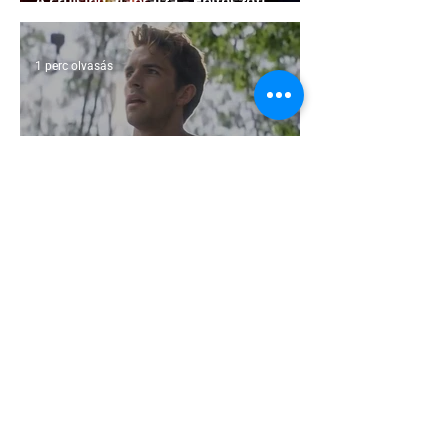
A cruising alaprajza - Építészeti
irányelvek a vágy maximalizálására
1 perc olvasás
Jonathan Bailey új szerepben tér
vissza
2 perc olvasás
Terrortámadás árnyékában tartják az
idei WorldPride-ot Amszterdamban
1 perc olvasás