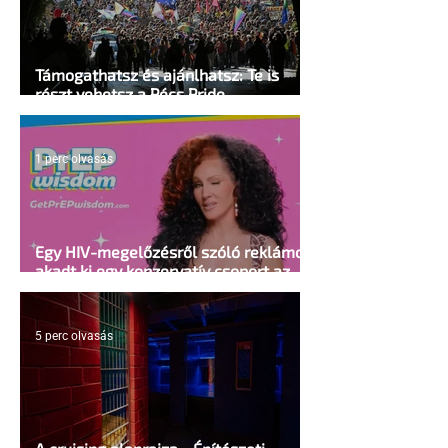
Támogathatsz és ajánlhatsz: Te is
részt vehetsz a Pécs Pride
megvalósításában
1 perc olvasás
Egy HIV-megelőzésről szóló reklámon
akadt ki egy konzervatív csoport az
Egyesült Államokban
5 perc olvasás