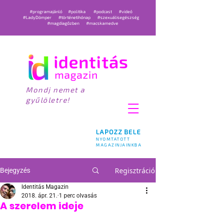
#programajánló
#politika
#podcast
#videó
#LadyDömper
#történetihónap
#szexuálisegészség
#magdiagőzben
#macskamedve
Mondj nemet a
gyűlöletre!
LAPOZZ BELE
NYOMTATOTT
MAGAZINJAINKBA
Regisztráció
Bejegyzés
Identitás Magazin
2018. ápr. 21.
1 perc olvasás
A szerelem ideje