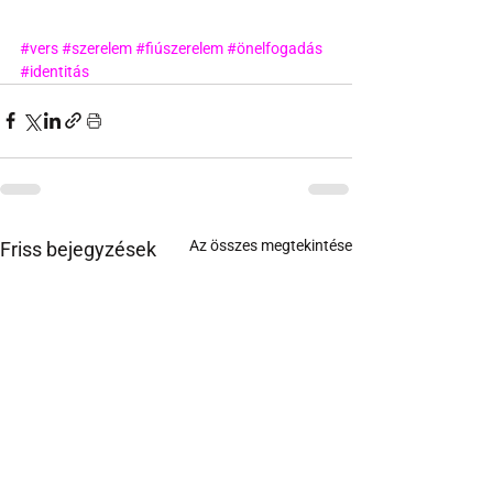
#vers
#szerelem
#fiúszerelem
#önelfogadás
#identitás
Az összes megtekintése
Friss bejegyzések