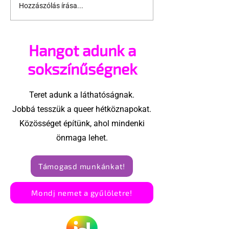
Hozzászólás írása...
Támogathatsz és
Egy HIV-mege
ajánlhatsz: Te is részt
szóló reklám
vehetsz a Pécs Pride
akadtak ki
Hangot adunk a
megvalósításában
konzervatívok
Egyesült Áll
sokszínűségnek
Teret adunk a láthatóságnak.
Jobbá tesszük a queer hétköznapokat.
Közösséget építünk, ahol mindenki
önmaga lehet.
Támogasd munkánkat!
Mondj nemet a gyűlöletre!