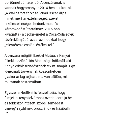
börtönnel büntetendő. A cenzúrának is 
vannak hagyományai: 2014-ben betiltották 
„A Wall Street farkasa” című Oscar-díjas 
filmet, mert „meztelenséget, szexet, 
erkölcstelenséget, hedonizmust és 
káromkodást” tartalmaz. 2016-ban 
kivágatták a csókjelenetet a Coca-Cola egyik 
tévéreklámjából azzal az indokkal, hogy 
„ellentétes a családi értékekkel.”
A cenzúra mögött Ezekiel Mutua, a Kenyai 
Filmklasszifikációs Bizottság elnöke áll, aki 
Kenya erkölcsrendészének tekinti magát. Egy 
idejétmúlt törvénynek köszönhetően 
gyakorlatilag teljhatalma van afölött, mit 
mutatnak be Kenyában.
Egyszer a Netflixet is felszólította, hogy 
filmjeit a kenyai elvárások szerint sorolja be, 
és többször intézett szóbeli támadást 
„meleg” rajzfilmek, oroszlánok és házibulik 