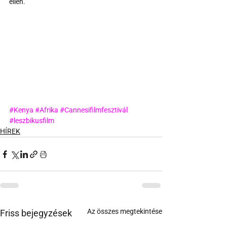
ellen.
#Kenya
#Afrika
#Cannesifilmfesztivál
#leszbikusfilm
HÍREK
Az összes megtekintése
Friss bejegyzések