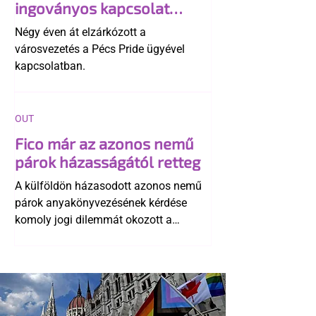
ingoványos kapcsolat
története
Négy éven át elzárkózott a
városvezetés a Pécs Pride ügyével
kapcsolatban.
OUT
Fico már az azonos nemű
párok házasságától retteg
A külföldön házasodott azonos nemű
párok anyakönyvezésének kérdése
komoly jogi dilemmát okozott a
szlovák belügynek, miközben Robert
Fico szerint az alkotmány
egyértelműen tiltja a házasságuk
elismerését. Közben az ellenzéken belül
is vita robbant ki arról, hogy vissza