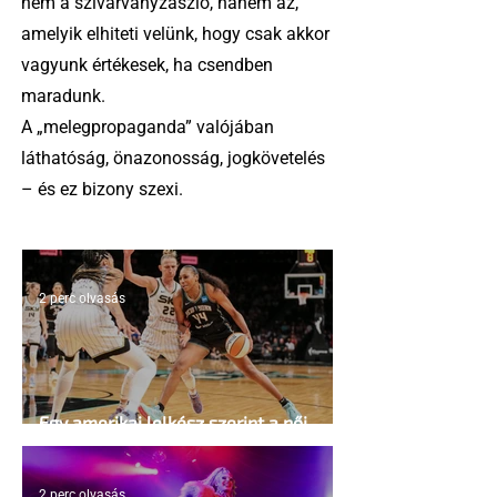
nem a szivárványzászló, hanem az,
amelyik elhiteti velünk, hogy csak akkor
vagyunk értékesek, ha csendben
maradunk.
A „melegpropaganda” valójában
láthatóság, önazonosság, jogkövetelés
– és ez bizony szexi.
2 perc olvasás
Egy amerikai lelkész szerint a női
kosárlabda transzneműséghez vezet
2 perc olvasás