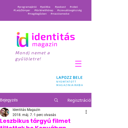
#programajánló
#politika
#podcast
#videó
#LadyDömper
#történetihónap
#szexuálisegészség
#magdiagőzben
#macskamedve
Mondj nemet a
gyűlöletre!
LAPOZZ BELE
NYOMTATOTT
MAGAZINJAINKBA
Regisztráció
Bejegyzés
Identitás Magazin
2018. máj. 7.
1 perc olvasás
Leszbikus tárgyú filmet