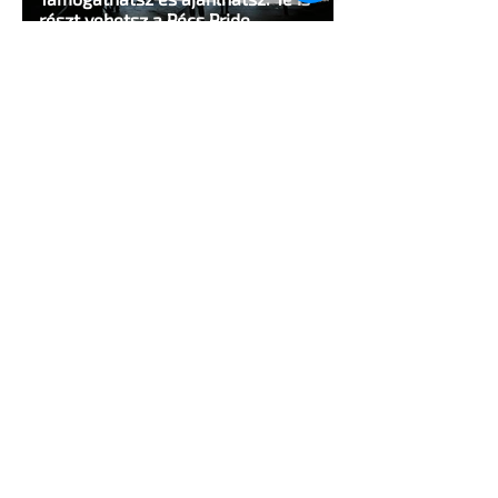
részt vehetsz a Pécs Pride
megvalósításában
1 perc olvasás
Egy HIV-megelőzésről szóló reklámon
akadtak ki konzervatívok az Egyesült
Államokban
5 perc olvasás
A cruising alaprajza - Építészeti
irányelvek a vágy maximalizálására
1 perc olvasás