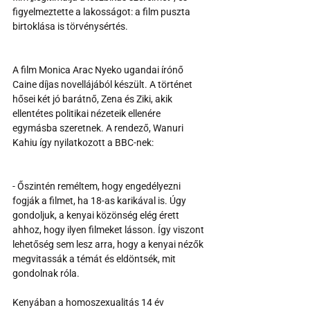
figyelmeztette a lakosságot: a film puszta 
birtoklása is törvénysértés.
A film Monica Arac Nyeko ugandai írónő 
Caine díjas novellájából készült. A történet 
hősei két jó barátnő, Zena és Ziki, akik 
ellentétes politikai nézeteik ellenére 
egymásba szeretnek. A rendező, Wanuri 
Kahiu így nyilatkozott a BBC-nek: 
- Őszintén reméltem, hogy engedélyezni 
fogják a filmet, ha 18-as karikával is. Úgy 
gondoljuk, a kenyai közönség elég érett 
ahhoz, hogy ilyen filmeket lásson. Így viszont 
lehetőség sem lesz arra, hogy a kenyai nézők 
megvitassák a témát és eldöntsék, mit 
gondolnak róla.
Kenyában a homoszexualitás 14 év 