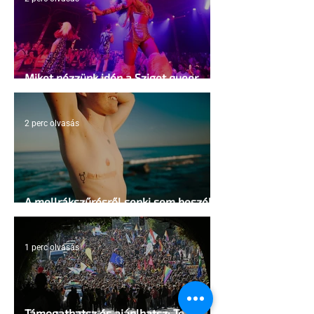
Miket nézzünk idén a Sziget queer
sátrában?
2 perc olvasás
A mellrákszűrésről senki sem beszél a
mellkasi műtétek után - pedig kellene
1 perc olvasás
Támogathatsz és ajánlhatsz: Te is