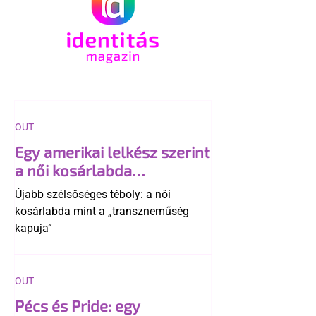
OUT
Egy amerikai lelkész szerint
a női kosárlabda
transzneműséghez vezet
Újabb szélsőséges téboly: a női
kosárlabda mint a „transzneműség
kapuja”
OUT
Pécs és Pride: egy