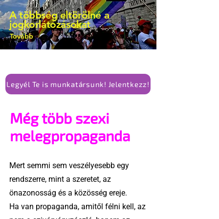
kellene-e vonni a kormány konzervatív
A többség eltörölné a
alkotmánymódosítását
jogkorlátozásokat
Tovább
Legyél Te is munkatársunk! Jelentkezz!
Még több szexi
melegpropaganda
Mert semmi sem veszélyesebb egy
rendszerre, mint a szeretet, az
önazonosság és a közösség ereje.
Ha van propaganda, amitől félni kell, az