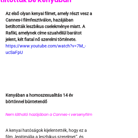
tiltottak be Kenyában
Az első olyan kenyai filmet, amely részt vesz a 
Cannes-i filmfesztiválon, hazájában 
betiltották leszbikus cselekménye miatt. A 
Rafiki, amelynek címe szuahéliül barátot 
jelent, két fiatal nő szerelmi története.
https://www.youtube.com/watch?v=7M_-
ucSaFpU
Kenyában a homoszexualitás 14 év 
börtönnel büntetendő
Nem látható hazájában a Cannes-i versenyfilm 
A kenyai hatóságok kijelentették, hogy ez a 
film „legitimálja a leszbikus szerelmet”, és 