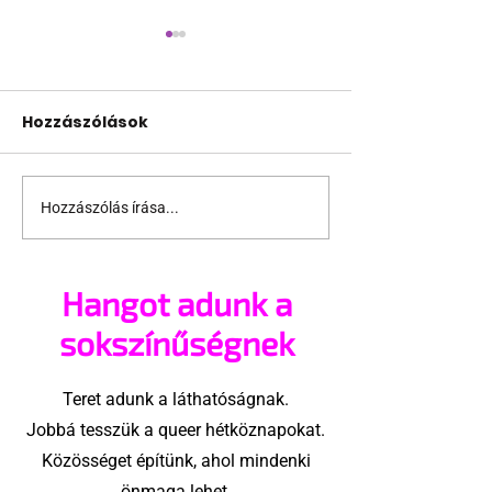
Hozzászólások
Hozzászólás írása...
Miket nézzünk idén a
A mellrákszűr
Sziget queer
senki sem bes
sátrában?
mellkasi műt
Hangot adunk a
után - pedig 
sokszínűségnek
Teret adunk a láthatóságnak.
Jobbá tesszük a queer hétköznapokat.
Közösséget építünk, ahol mindenki
önmaga lehet.