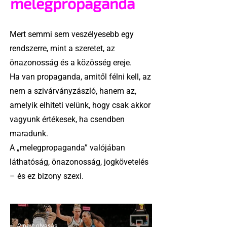
melegpropaganda
Mert semmi sem veszélyesebb egy
rendszerre, mint a szeretet, az
önazonosság és a közösség ereje.
Ha van propaganda, amitől félni kell, az
nem a szivárványzászló, hanem az,
amelyik elhiteti velünk, hogy csak akkor
vagyunk értékesek, ha csendben
maradunk.
A „melegpropaganda” valójában
láthatóság, önazonosság, jogkövetelés
– és ez bizony szexi.
2 perc olvasás