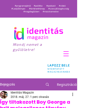
#programajánló
#politika
#podcast
#videó
#LadyDömper
#történetihónap
#szexuálisegészség
#magdiagőzben
#macskamedve
Mondj nemet a
gyűlöletre!
LAPOZZ BELE
NYOMTATOTT
MAGAZINJAINKBA
Regisztráció
Bejegyzés
Identitás Magazin
2018. máj. 27.
1 perc olvasás
Így tiltakozott Boy George a