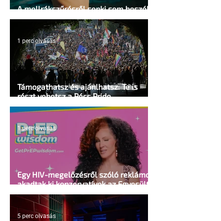
A mellrákszűrésről senki sem beszél a
mellkasi műtétek után - pedig kellene
1 perc olvasás
Támogathatsz és ajánlhatsz: Te is
részt vehetsz a Pécs Pride
megvalósításában
1 perc olvasás
Egy HIV-megelőzésről szóló reklámon
akadtak ki konzervatívok az Egyesült
Államokban
5 perc olvasás