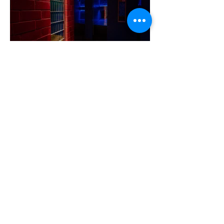
A cruising alaprajza - Építészeti
irányelvek a vágy maximalizálására
1 perc olvasás
Jonathan Bailey új szerepben tér
vissza
2 perc olvasás