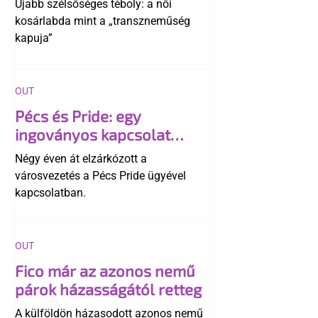
Újabb szélsőséges téboly: a női
kosárlabda mint a „transzneműség
kapuja”
OUT
Pécs és Pride: egy
ingoványos kapcsolat
története
Négy éven át elzárkózott a
városvezetés a Pécs Pride ügyével
kapcsolatban.
OUT
Fico már az azonos nemű
párok házasságától retteg
A külföldön házasodott azonos nemű