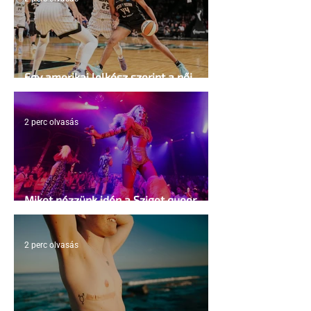
Egy amerikai lelkész szerint a női
kosárlabda transzneműséghez vezet
2 perc olvasás
Miket nézzünk idén a Sziget queer
sátrában?
2 perc olvasás