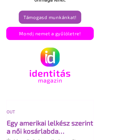
Támogasd munkánkat!
Mondj nemet a gyűlöletre!
OUT
Egy amerikai lelkész szerint
a női kosárlabda
transzneműséghez vezet