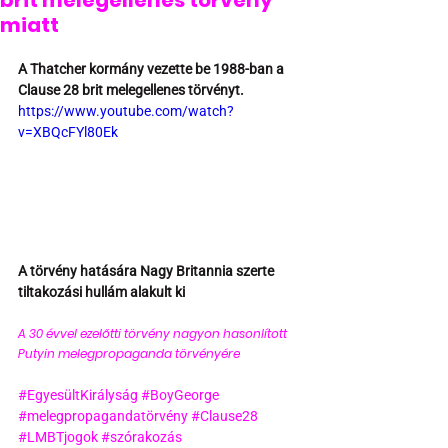
brit melegellenes törvény
miatt
A Thatcher kormány vezette be 1988-ban a 
Clause 28 brit melegellenes törvényt.
https://www.youtube.com/watch?
v=XBQcFYl80Ek
A törvény hatására Nagy Britannia szerte 
tiltakozási hullám alakult ki
A 30 évvel ezelőtti törvény nagyon hasonlított 
Putyin melegpropaganda törvényére 
#EgyesültKirályság
#BoyGeorge
#melegpropagandatörvény
#Clause28
#LMBTjogok
#szórakozás