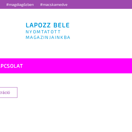
g
#magdiagőzben
#macskamedve
LAPOZZ BELE
NYOMTATOTT
MAGAZINJAINKBA
APCSOLAT
tráció