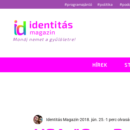
#programajánló
#politika
#pod
Mondj nemet a gyűlöletre!
HÍREK
S
Identitás Magazin
2018. jún. 25.
1 perc olvasá