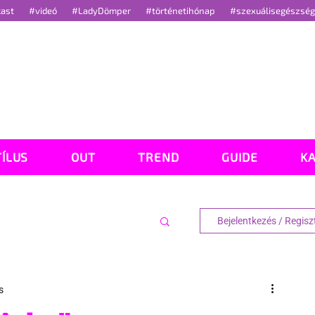
cast
#videó
#LadyDömper
#történetihónap
#szexuálisegészsé
TÍLUS
OUT
TREND
GUIDE
K
Bejelentkezés / Regisz
s