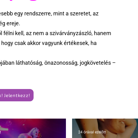
ebb egy rendszerre, mint a szeretet, az
g ereje.
 félni kell, az nem a szivárványzászló, hanem
k, hogy csak akkor vagyunk értékesek, ha
jában láthatóság, önazonosság, jogkövetelés –
! Jelentkezz!
t
24 órával ezelőtt