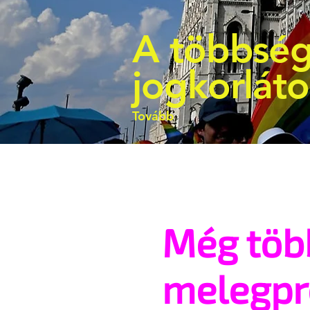
A többség
jogkorlát
Tovább
Még töb
melegp