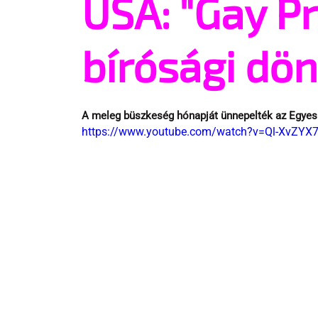
USA: "Gay Pr
bírósági dö
A meleg büszkeség hónapját ünnepelték az Egyes
https://www.youtube.com/watch?v=Ql-XvZYX