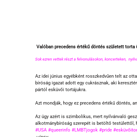
 Valóban precedens értékű döntés született torta
Sok ezren vettek részt a felvonulásokon, koncerteken,  nyi
Az idei június egyébként rosszkedvűen telt az ot
bíróság igazat adott egy cukrásznak, aki keresztén
pártól esküvői tortájukra.
Azt mondják, hogy ez precedens értékű döntés, a
Az ügy azért is szimbolikus, mert nyilvánvaló ges
alkotmánybíróság szerepét is betöltő testülettől,
#USA
#queerinfo
#LMBTjogok
#pride
#esküvőito