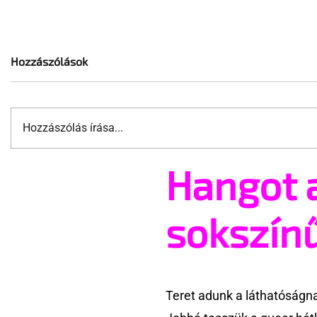
Hozzászólások
Hozzászólás írása...
Hangot 
A mellrákszűrésről senki sem
Támogatha
beszél a mellkasi műtétek
Te is rész
után - pedig kellene
Pride meg
sokszín
Teret adunk a láthatóságn