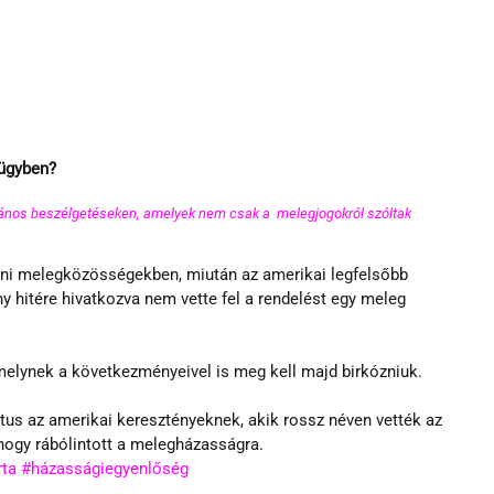
 ügyben?
lvános beszélgetéseken, amelyek nem csak a  melegjogokról szóltak 
tani melegközösségekben, miután az amerikai legfelsőbb 
y hitére hivatkozva nem vette fel a rendelést egy meleg 
melynek a következményeivel is meg kell majd birkózniuk.
ztus az amerikai keresztényeknek, akik rossz néven vették az 
 hogy rábólintott a melegházasságra.
rta
#házasságiegyenlőség