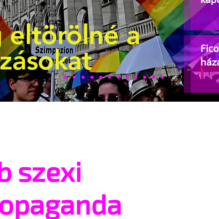
 eltörölné a
Fic
ozásokat
ház
b szexi
ropaganda