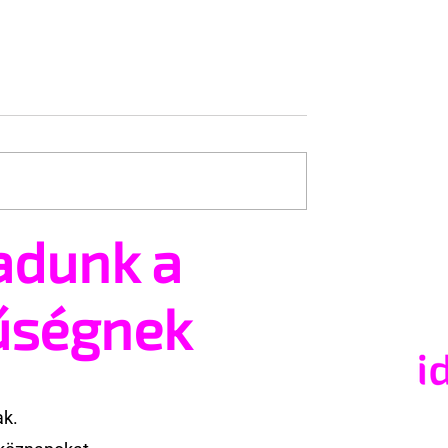
adunk a
tsz és ajánlhatsz:
Egy HIV-megelőzésről sz
t vehetsz a Pécs
reklámon akadt ki egy
valósításában
konzervatív csoport az
űségnek
Egyesült Államokban
ak.