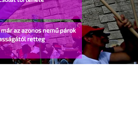
o már az azonos nemű párok
asságától retteg