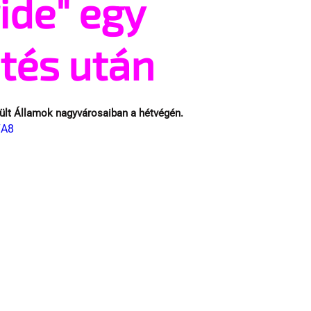
ide" egy
ntés után
ült Államok nagyvárosaiban a hétvégén.
7A8