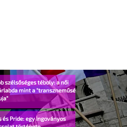
b szélsőséges téboly: a női
árlabda mint a "transzneműség
uja"
 és Pride: egy ingoványos
csolat története