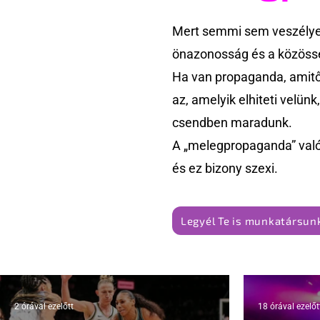
Mert semmi sem veszélyes
önazonosság és a közössé
Ha van propaganda, amitől
az, amelyik elhiteti velün
csendben maradunk.
A „melegpropaganda” való
és ez bizony szexi.
Legyél Te is munkatársunk
2 órával ezelőtt
18 órával ezelőt