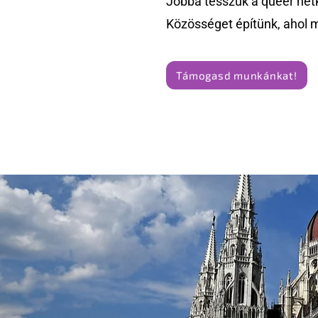
Jobbá tesszük a queer hét
Közösséget építünk, ahol 
Támogasd munkánkat!