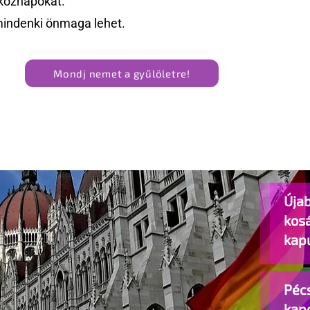
köznapokat.
mindenki önmaga lehet.
Mondj nemet a gyűlöletre!
Újab
kos
kap
Pécs
kap