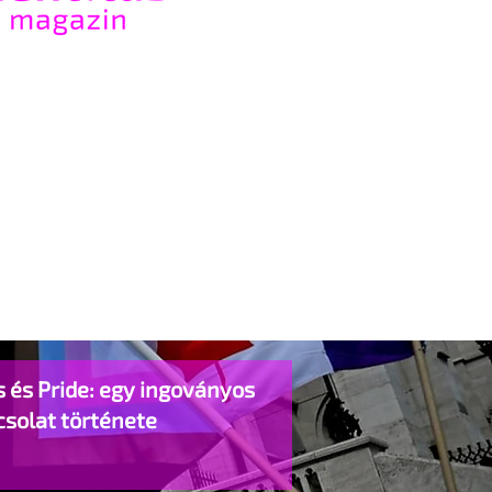
 és Pride: egy ingoványos
csolat története