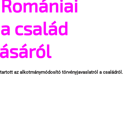
: Romániai
a család
ásáról
artott az alkotmánymódosító törvényjavaslatról a családról.