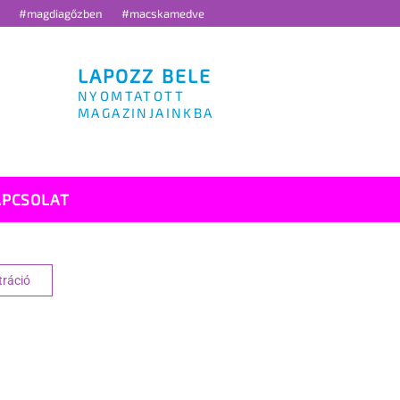
g
#magdiagőzben
#macskamedve
LAPOZZ BELE
NYOMTATOTT
MAGAZINJAINKBA
APCSOLAT
tráció