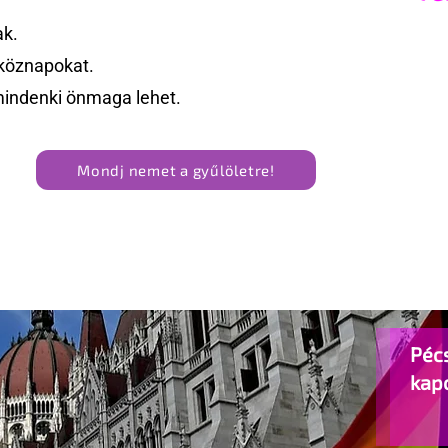
ak.
köznapokat.
mindenki önmaga lehet.
Mondj nemet a gyűlöletre!
Pécs
kap