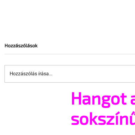
Hozzászólások
Hozzászólás írása...
Hangot 
A mellrákszűrésről senki sem
Támogatha
beszél a mellkasi műtétek
Te is rész
után - pedig kellene
Pride meg
sokszín