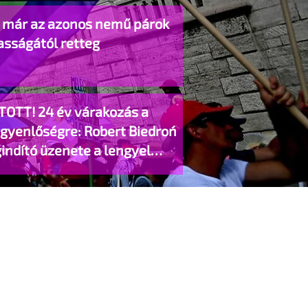
o már az azonos nemű párok
asságától retteg
TOTT! 24 év várakozás a
egyenlőségre: Robert Biedroń
indító üzenete a lengyel
gyzett élettársi kapcsolatokért