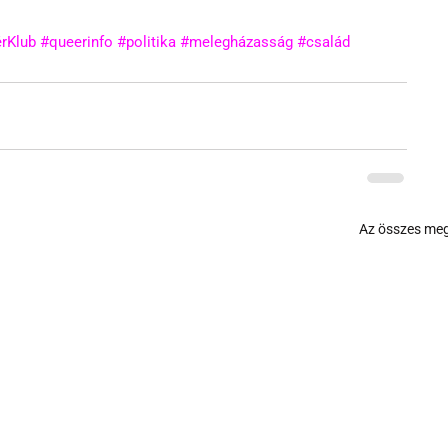
rKlub
#queerinfo
#politika
#melegházasság
#család
Az összes meg