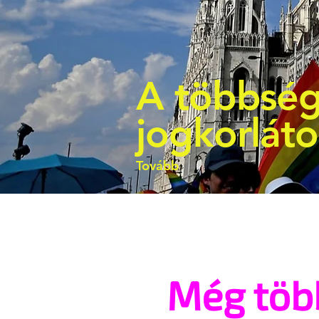
A többség
jogkorlát
Tovább
Még töb