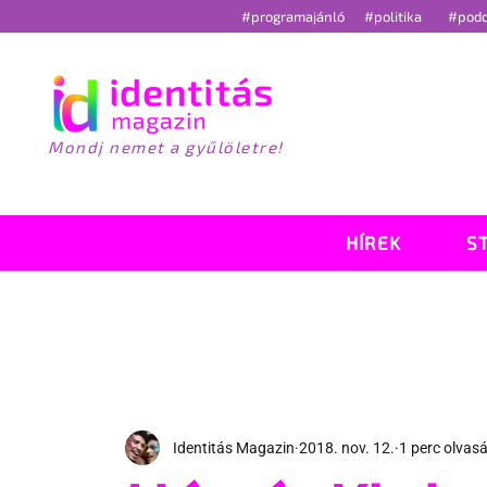
#programajánló
#politika
#pod
Mondj nemet a gyűlöletre!
HÍREK
S
Identitás Magazin
2018. nov. 12.
1 perc olvas