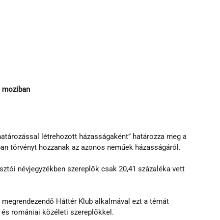
m moziban
lhatározással létrehozott házasságaként” határozza meg a 
ban törvényt hozzanak az azonos neműek házasságáról.
sztói névjegyzékben szereplők csak 20,41 százaléka vett 
 megrendezendő Háttér Klub alkalmával ezt a témát 
 és romániai közéleti szereplőkkel.