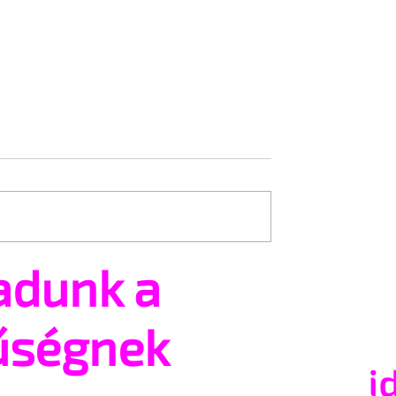
adunk a
tsz és ajánlhatsz:
Egy HIV-megelőzésről sz
t vehetsz a Pécs
reklámon akadt ki egy
valósításában
konzervatív csoport az
űségnek
Egyesült Államokban