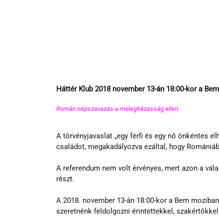
Háttér Klub 2018 november 13-án 18:00-kor a Be
Román népszavazás a melegházasság ellen 
A törvényjavaslat „egy férfi és egy nő önkéntes e
családot, megakadályozva ezáltal, hogy Romániá
A referendum nem volt érvényes, mert azon a vála
részt.
A 2018. november 13-án 18:00-kor a Bem moziban
szeretnénk feldolgozni érintettekkel, szakértőkkel