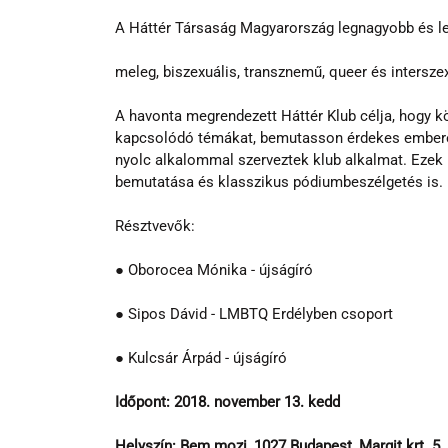
A Háttér Társaság Magyarország legnagyobb és le
meleg, biszexuális, transznemű, queer és interszex
A havonta megrendezett Háttér Klub célja, hogy 
kapcsolódó témákat, bemutasson érdekes emberek
nyolc alkalommal szerveztek klub alkalmat. Ezek k
bemutatása és klasszikus pódiumbeszélgetés is.
Résztvevők:
● Oborocea Mónika - újságíró
● Sipos Dávid - LMBTQ Erdélyben csoport
● Kulcsár Árpád - újságíró
Időpont: 2018. november 13. kedd
Helyszín: Bem mozi, 1027 Budapest, Margit krt. 5