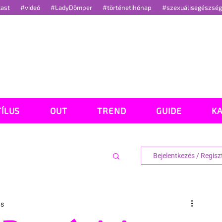
cast
#videó
#LadyDömper
#történetihónap
#szexuálisegészsé
TÍLUS
OUT
TREND
GUIDE
K
Bejelentkezés / Regisz
ás