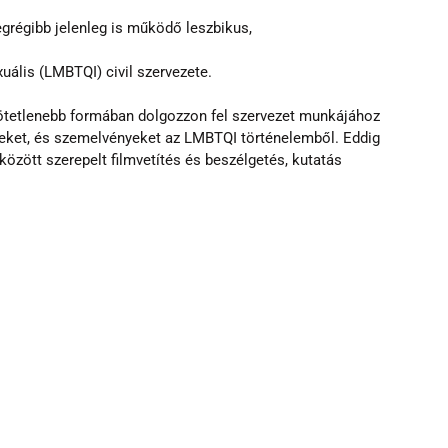
grégibb jelenleg is működő leszbikus,
uális (LMBTQI) civil szervezete.
kötetlenebb formában dolgozzon fel szervezet munkájához 
et, és szemelvényeket az LMBTQI történelemből. Eddig 
özött szerepelt filmvetítés és beszélgetés, kutatás 