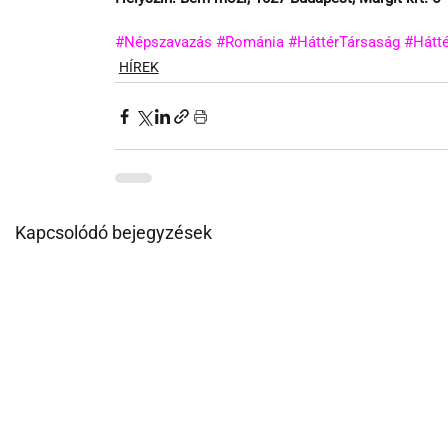
#Népszavazás
#Románia
#HáttérTársaság
#Hátté
HÍREK
Kapcsolódó bejegyzések