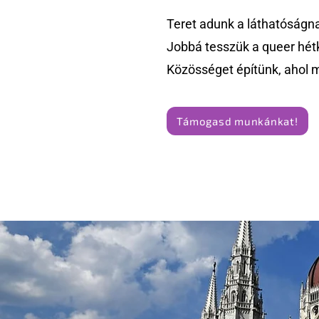
Teret adunk a láthatóságn
Jobbá tesszük a queer hét
Közösséget építünk, ahol 
Támogasd munkánkat!