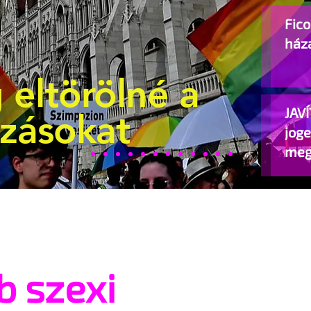
Fic
ház
 eltörölné a
JAVÍ
ozásokat
jog
meg
beje
b szexi