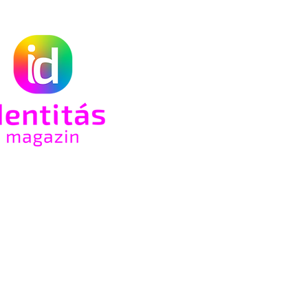
n az
só