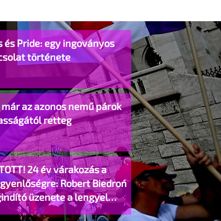
 és Pride: egy ingoványos
csolat története
o már az azonos nemű párok
asságától retteg
TOTT! 24 év várakozás a
egyenlőségre: Robert Biedroń
indító üzenete a lengyel
gyzett élettársi kapcsolatokért