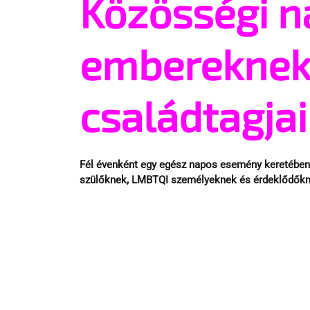
Közösségi 
embereknek
családtagja
Fél évenként egy egész napos esemény keretében b
szülőknek, LMBTQI személyeknek és érdeklődőkn