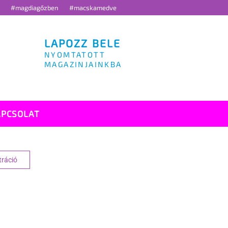
g
#magdiagőzben
#macskamedve
LAPOZZ BELE
NYOMTATOTT
MAGAZINJAINKBA
APCSOLAT
tráció