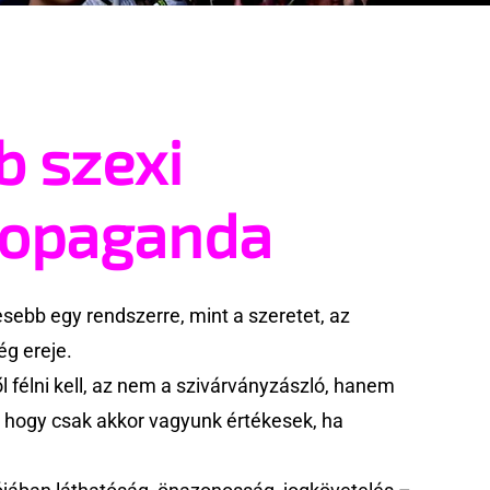
b szexi
ropaganda
ebb egy rendszerre, mint a szeretet, az
g ereje.
 félni kell, az nem a szivárványzászló, hanem
k, hogy csak akkor vagyunk értékesek, ha