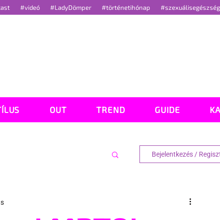
cast
#videó
#LadyDömper
#történetihónap
#szexuálisegészsé
TÍLUS
OUT
TREND
GUIDE
K
Bejelentkezés / Regisz
ás