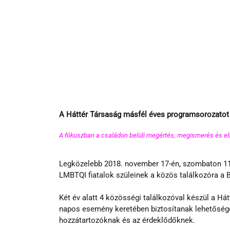
A Háttér Társaság másfél éves programsorozatot i
A fókuszban a családon belüli megértés, megismerés és elf
Legközelebb 2018. november 17-én, szombaton 11-
LMBTQI fiatalok szüleinek a közös találkozóra a B
Két év alatt 4 közösségi találkozóval készül a Há
napos esemény keretében biztosítanak lehetősége
hozzátartozóknak és az érdeklődőknek.