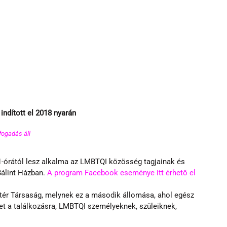
ndított el 2018 nyarán
ogadás áll 
órától lesz alkalma az LMBTQI közösség tagjainak és 
álint Házban. 
A program Facebook eseménye itt érhető el
ttér Társaság, melynek ez a második állomása, ahol egész 
t a találkozásra, LMBTQI személyeknek, szüleiknek, 