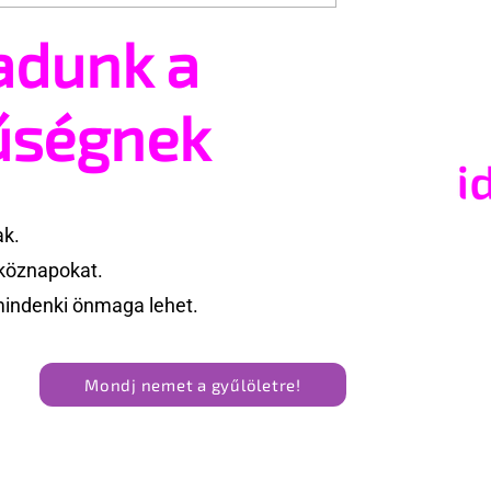
adunk a
Trans+ Pride
Kényszerű száműzetésbe
e nem volt hajlandó
orosz LMBTQ+ sajtó utol
ek nevezni az
nagy hangja
űségnek
 a BBC ezért
e az interjút
ak.
köznapokat.
mindenki önmaga lehet.
Mondj nemet a gyűlöletre!