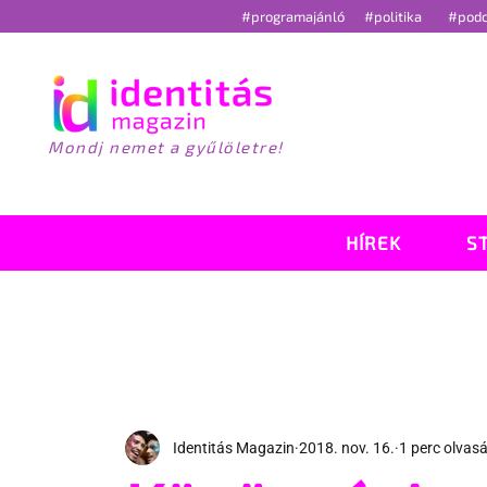
#programajánló
#politika
#pod
Mondj nemet a gyűlöletre!
HÍREK
S
Identitás Magazin
2018. nov. 16.
1 perc olvas