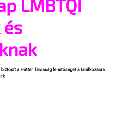
nap LMBTQI
 és
iknak
iztosít a Háttér Társaság lehetőséget a találkozásra 
ek 