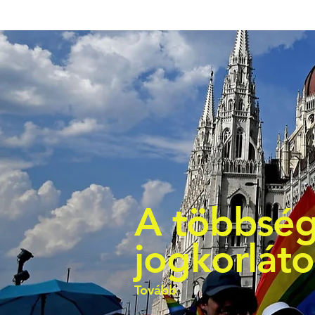
A többség
jogkorlát
Tovább