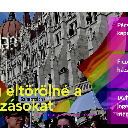
Pécs
kap
Fic
ház
 eltörölné a
JAVÍ
ozásokat
jog
meg
beje