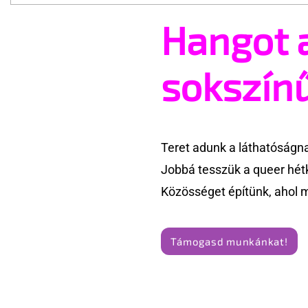
Hangot 
Terrortámadás árnyékában
A London 
tartják az idei WorldPride-ot
szervezőj
Amszterdamban
ünnepségn
sokszín
eseményt-
törölte vel
Teret adunk a láthatóságn
Jobbá tesszük a queer hét
Közösséget építünk, ahol 
Támogasd munkánkat!