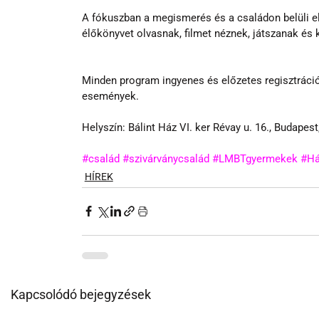
A fókuszban a megismerés és a családon belüli elf
élőkönyvet olvasnak, filmet néznek, játszanak és
Minden program ingyenes és előzetes regisztráció
események.
Helyszín: Bálint Ház VI. ker Révay u. 16., Budapest
#család
#szivárványcsalád
#LMBTgyermekek
#Há
HÍREK
Kapcsolódó bejegyzések