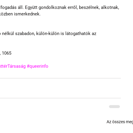
ogadás áll. Együtt gondolkoznak erről, beszélnek, alkotnak, 
 közben ismerkednek.
 nélkül szabadon, külön-külön is látogathatók az 
, 1065
ttérTársaság
#queerinfo
Az összes meg