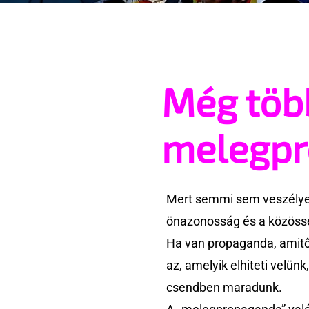
Még töb
melegp
Mert semmi sem veszélyes
önazonosság és a közössé
Ha van propaganda, amitől
az, amelyik elhiteti velün
csendben maradunk.