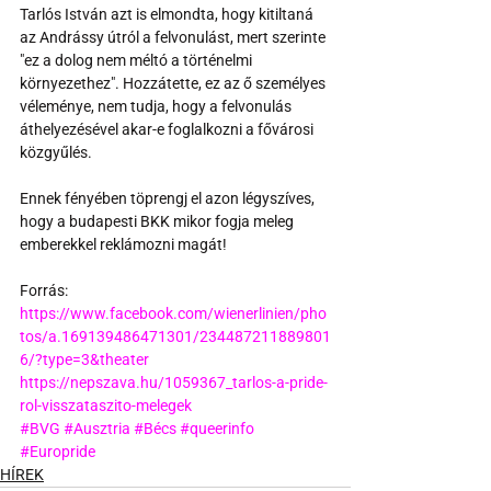
Tarlós István azt is elmondta, hogy kitiltaná 
az Andrássy útról a felvonulást, mert szerinte 
"ez a dolog nem méltó a történelmi 
környezethez". Hozzátette, ez az ő személyes 
véleménye, nem tudja, hogy a felvonulás 
áthelyezésével akar-e foglalkozni a fővárosi 
közgyűlés. 
Ennek fényében töprengj el azon légyszíves, 
hogy a budapesti BKK mikor fogja meleg 
emberekkel reklámozni magát!
Forrás:
https://www.facebook.com/wienerlinien/pho
tos/a.169139486471301/234487211889801
6/?type=3&theater
https://nepszava.hu/1059367_tarlos-a-pride-
rol-visszataszito-melegek
#BVG
#Ausztria
#Bécs
#queerinfo
#Europride
HÍREK