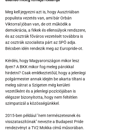
Meg kell jegyezni azt is, hogy Ausztriában 
populista vezetés van, ami bár Orbán 
Viktorral jóban van, de ott működik a 
demokrácia, a fékek és ellensúlyok rendszere, 
és az osztrák főváros vezetését továbbra is 
az osztrák szocialista párt az SPÖ adja. 
Bécsben idén rendezik meg az Europride-ot.
Kérdés, hogy Magyarországon mikor lesz 
ilyen? A BKK mikor fog meleg párokkal 
hirdetni? Csak emlékeztetőül, hogy a jelenlegi 
polgármester annak idején be akarta tiltani a 
meleg sátrat a Szigeten még kerületi 
vezetőként és a jelenlegi pozíciójában is 
elégszer bizonyította, hogy nem feltétlen 
szimpatizál a közösségünkkel. 
2015-ben például "nem természetesnek és 
visszataszítónak" nevezte a Budapest Pride 
rendezvényt a TV2 Mokka című műsorában. 