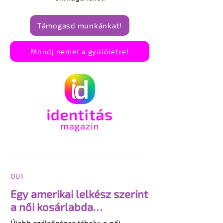
Támogasd munkánkat!
Mondj nemet a gyűlöletre!
OUT
Egy amerikai lelkész szerint
a női kosárlabda
transzneműséghez vezet