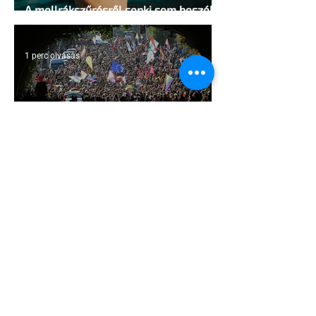
A mellrákszűrésről senki sem beszél a
mellkasi műtétek után - pedig kellene
1 perc olvasás
Támogathatsz és ajánlhatsz: Te is
részt vehetsz a Pécs Pride
megvalósításában
1 perc olvasás
Egy HIV-megelőzésről szóló reklámon
akadtak ki konzervatívok az Egyesült
Államokban
5 perc olvasás