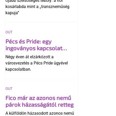
Újabb szélsőséges téboly: a női
kosárlabda mint a „transzneműség
kapuja”
OUT
Pécs és Pride: egy
ingoványos kapcsolat
története
Négy éven át elzárkózott a
városvezetés a Pécs Pride ügyével
kapcsolatban.
OUT
Fico már az azonos nemű
párok házasságától retteg
A külföldön házasodott azonos nemű