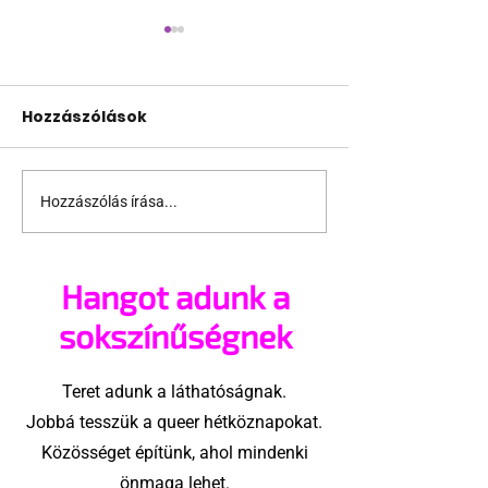
Hozzászólások
Hozzászólás írása...
Támogathatsz és
Egy HIV-mege
ajánlhatsz: Te is részt
szóló reklám
vehetsz a Pécs Pride
akadtak ki
Hangot adunk a
megvalósításában
konzervatívok
Egyesült Áll
sokszínűségnek
Teret adunk a láthatóságnak.
Jobbá tesszük a queer hétköznapokat.
Közösséget építünk, ahol mindenki
önmaga lehet.