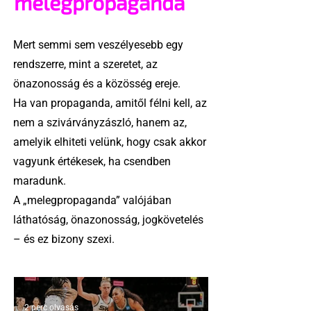
melegpropaganda
Mert semmi sem veszélyesebb egy
rendszerre, mint a szeretet, az
önazonosság és a közösség ereje.
Ha van propaganda, amitől félni kell, az
nem a szivárványzászló, hanem az,
amelyik elhiteti velünk, hogy csak akkor
vagyunk értékesek, ha csendben
maradunk.
A „melegpropaganda” valójában
láthatóság, önazonosság, jogkövetelés
– és ez bizony szexi.
2 perc olvasás