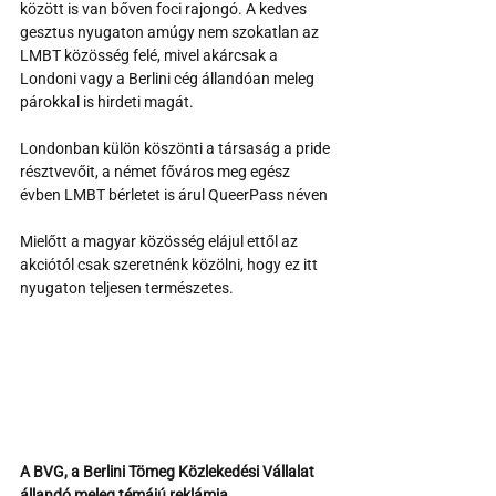
között is van bőven foci rajongó. A kedves 
gesztus nyugaton amúgy nem szokatlan az 
LMBT közösség felé, mivel akárcsak a 
Londoni vagy a Berlini cég állandóan meleg 
párokkal is hirdeti magát.
Londonban külön köszönti a társaság a pride 
résztvevőit, a német főváros meg egész 
évben LMBT bérletet is árul QueerPass néven
Mielőtt a magyar közösség elájul ettől az 
akciótól csak szeretnénk közölni, hogy ez itt 
nyugaton teljesen természetes.
A BVG, a Berlini Tömeg Közlekedési Vállalat 
állandó meleg témájú reklámja