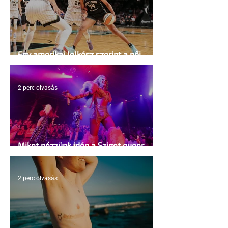
Egy amerikai lelkész szerint a női
kosárlabda transzneműséghez vezet
2 perc olvasás
Miket nézzünk idén a Sziget queer
sátrában?
2 perc olvasás