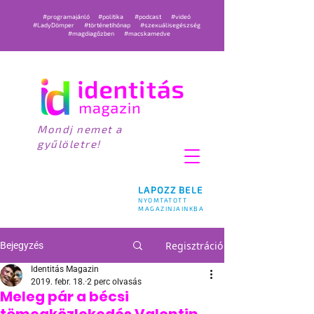
#programajánló
#politika
#podcast
#videó
#LadyDömper
#történetihónap
#szexuálisegészség
#magdiagőzben
#macskamedve
Mondj nemet a
gyűlöletre!
LAPOZZ BELE
NYOMTATOTT
MAGAZINJAINKBA
Regisztráció
Bejegyzés
Identitás Magazin
2019. febr. 18.
2 perc olvasás
Meleg pár a bécsi