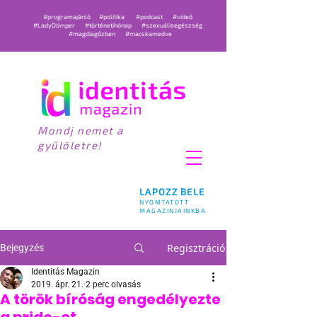
#programajánló
#politika
#podcast
#videó
#LadyDömper
#történetihónap
#szexuálisegészség
#magdiagőzben
#macskamedve
Mondj nemet a
gyűlöletre!
LAPOZZ BELE
NYOMTATOTT
MAGAZINJAINKBA
Regisztráció
Bejegyzés
Identitás Magazin
2019. ápr. 21.
2 perc olvasás
A török bíróság engedélyezte