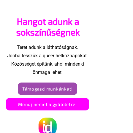
ajánlhatsz: Te is részt
szóló reklám
vehetsz a Pécs Pride
ki egy konzer
Hangot adunk a
megvalósításában
csoport az Eg
Államokban
sokszínűségnek
Teret adunk a láthatóságnak.
Jobbá tesszük a queer hétköznapokat.
Közösséget építünk, ahol mindenki
önmaga lehet.
Támogasd munkánkat!
Mondj nemet a gyűlöletre!