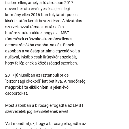
tilalom ellen, amely a fővárosban 2017 
november óta érvényes és a jelenlegi ​​
kormány ellen 2016-ban folytatott puccs 
kísérlet után került bevezetésre. A hivatalos 
szervek azzal támasztották alá a 
határozatukat akkor, hogy az LMBT 
tüntetések erőszakos kormányellenes 
demostrációkba csaphatnak át. Ennek 
azonban a valóságtartalma egyenlő volt a 
nullával, inkább csak ürügyként szolgált, 
hogy fellépjenek a közösséggel szemben.
2017 júniusában az Isztanbuli pride 
"biztonsági okokból" lett betiltva. A rendőrség 
megpróbálta elkülöníteni a jelenlévő 
csoportokat.
Most azonban a bíróság elfogadta az LMBT 
szervezetek jogi kéviseletének érveit.
"Azt mondhatjuk, hogy a bíróság elfogadta az 