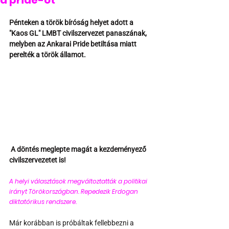
a pride-ot
Pénteken a török bíróság helyet adott ​​a 
"Kaos GL" LMBT civilszervezet panaszának, 
melyben az Ankarai Pride betiltása miatt 
perelték a török államot. 
 A döntés meglepte magát a kezdeményező 
civilszervezetet is! 
A helyi választások megváltoztatták a politikai 
irányt Törökországban. Repedezik Erdogan 
diktatórikus rendszere.
Már korábban is próbáltak fellebbezni a 