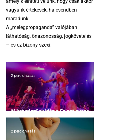
amelyik elhiteti velünk, hogy csak akkor
vagyunk értékesek, ha csendben
maradunk.
A „melegpropaganda” valójában
láthatóság, önazonosság, jogkövetelés
– és ez bizony szexi.
2 perc olvasás
Miket nézzünk idén a Sziget queer
sátrában?
2 perc olvasás