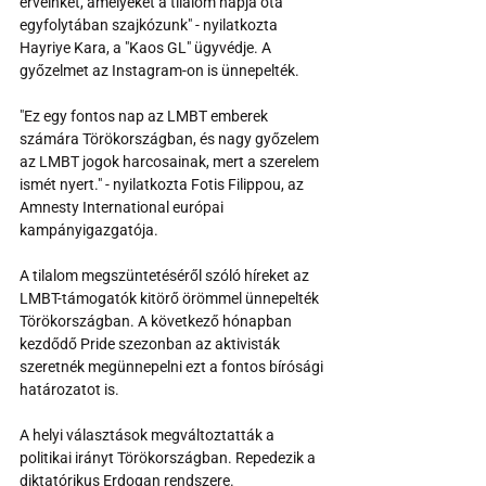
érveinket, amelyeket a tilalom napja óta 
egyfolytában szajkózunk" - nyilatkozta 
Hayriye Kara, a "Kaos GL" ügyvédje. A 
győzelmet az Instagram-on is ünnepelték.
"Ez egy fontos nap az LMBT emberek 
számára Törökországban, és nagy győzelem 
az LMBT jogok harcosainak, mert a szerelem 
ismét nyert." - nyilatkozta Fotis Filippou, az 
Amnesty International európai 
kampányigazgatója.
A tilalom megszüntetéséről szóló híreket az 
LMBT-támogatók kitörő örömmel ünnepelték 
Törökországban. A következő hónapban 
kezdődő Pride szezonban az aktivisták 
szeretnék megünnepelni ezt a fontos bírósági 
határozatot is.
A helyi választások megváltoztatták a 
politikai irányt Törökországban. Repedezik a 
diktatórikus Erdogan rendszere.