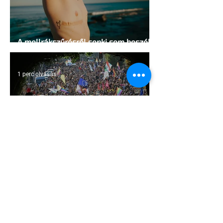
A mellrákszűrésről senki sem beszél a
mellkasi műtétek után - pedig kellene
1 perc olvasás
Támogathatsz és ajánlhatsz: Te is
részt vehetsz a Pécs Pride
megvalósításában
1 perc olvasás
Egy HIV-megelőzésről szóló reklámon
akadt ki egy konzervatív csoport az