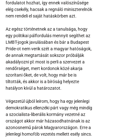
fordulatot hozhat, így ennek valószínűsége 
elég csekély, hacsak a regnáló miniszterelnök 
nem rendeli el saját hatáskörben azt.
Az egész történetnek az a tanulsága, hogy 
egy politikai pálfordulás mennyit segíthet az 
LMBT-jogok javulásában és bár a Budapest 
Pride-ot nem verik szét a magyar hatóságok, 
de annak megtartását sokszor próbálják 
akadályozni pl: most is perli a szervezet a 
rendőrséget, mert kordonok közé akarja 
szorítani őket, de volt, hogy már be is 
tiltották, és akkor is a bíróság helyezte 
hatályon kívül a határozatot.
Végezetül újból leírom, hogy ha egy jelenlegi 
demokratikus ellenzéki párt vagy még mindíg 
a szocialista-liberális kormány vezetné az 
országot akkor már házasodhatnának is az 
azonosnemű párok Magyarországon. Erre a 
jelenlegi homofób vezetés mellett esély sincs.