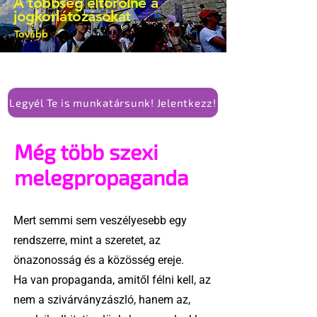
A többség eltörölné a
jogkorlátozásokat
Tovább
Legyél Te is munkatársunk! Jelentkezz!
Még több szexi
melegpropaganda
Mert semmi sem veszélyesebb egy
rendszerre, mint a szeretet, az
önazonosság és a közösség ereje.
Ha van propaganda, amitől félni kell, az
nem a szivárványzászló, hanem az,