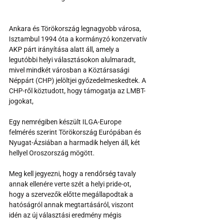
Ankara és Törökország legnagyobb városa, 
Isztambul 1994 óta a kormányzó konzervatív 
AKP párt irányítása alatt áll, amely a 
legutóbbi helyi választásokon alulmaradt, 
mivel mindkét városban a Köztársasági 
Néppárt (CHP) jelöltjei győzedelmeskedtek. A 
CHP-ről köztudott, hogy támogatja az LMBT-
jogokat,
Egy nemrégiben készült ILGA-Europe 
felmérés szerint Törökország Európában és 
Nyugat-Ázsiában a harmadik helyen áll, két 
hellyel Oroszország mögött.
Meg kell jegyezni, hogy a rendőrség tavaly 
annak ellenére verte szét a helyi pride-ot, 
hogy a szervezők előtte megállapodtak a 
hatóságról annak megtartásáról, viszont 
idén az új választási eredmény mégis 