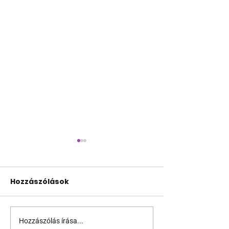
Hozzászólások
Hozzászólás írása...
Támogathatsz és
Egy HIV-mege