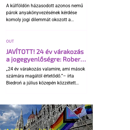
A külföldön házasodott azonos nemű
párok anyakönyvezésének kérdése
komoly jogi dilemmát okozott a
szlovák belügynek, miközben Robert
Fico szerint az alkotmány
egyértelműen tiltja a házasságuk
OUT
elismerését. Közben az ellenzéken belül
JAVÍTOTT! 24 év várakozás
is vita robbant ki arról, hogy vissza
a jogegyenlőségre: Robert
kellene-e vonni a kormány konzervatív
Biedroń megindító üzenete
alkotmánymódosítását
„24 év várakozás valamire, ami mások
a lengyel bejegyzett
számára magától értetődő.”– írta
élettársi kapcsolatokért
Biedroń a július közepén közzétett
bejegyzésben.