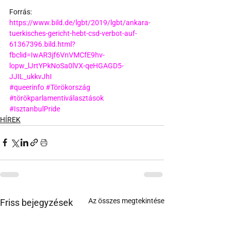
Forrás:
https://www.bild.de/lgbt/2019/lgbt/ankara-
tuerkisches-gericht-hebt-csd-verbot-auf-
61367396.bild.html?
fbclid=IwAR3jf6VnVMCfE9hv-
lopw_lJrtYPkNoSa0lVX-qeHGAGD5-
JJIL_ukkvJhI
#queerinfo
#Törökország
#törökparlamentiválasztások
#IsztanbulPride
HÍREK
Az összes megtekintése
Friss bejegyzések