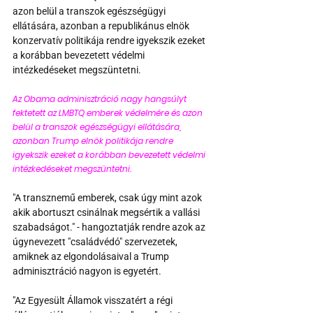
azon belül a transzok egészségügyi 
ellátására, azonban a republikánus elnök 
konzervatív politikája rendre igyekszik ezeket 
a korábban bevezetett védelmi 
intézkedéseket megszüntetni.
Az Obama adminisztráció nagy hangsúlyt 
fektetett az LMBTQ emberek védelmére és azon 
belül a transzok egészségügyi ellátására, 
azonban Trump elnök politikája rendre 
igyekszik ezeket a korábban bevezetett védelmi 
intézkedéseket megszüntetni.
"A transznemű emberek, csak úgy mint azok 
akik abortuszt csinálnak megsértik a vallási 
szabadságot." - hangoztatják rendre azok az 
úgynevezett "családvédó" szervezetek, 
amiknek az elgondolásaival a Trump 
adminisztráció nagyon is egyetért.
"Az Egyesült Államok visszatért a régi 