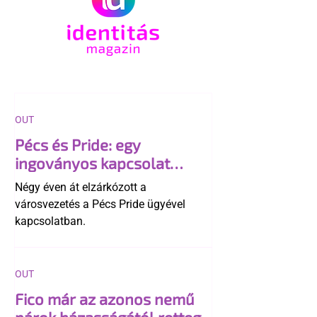
OUT
Pécs és Pride: egy
ingoványos kapcsolat
története
Négy éven át elzárkózott a
városvezetés a Pécs Pride ügyével
kapcsolatban.
OUT
Fico már az azonos nemű
párok házasságától retteg