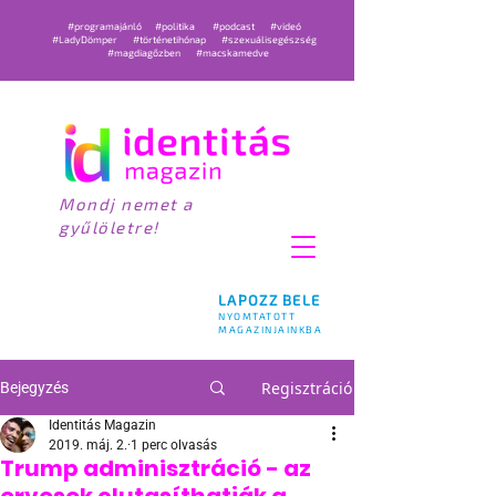
#programajánló
#politika
#podcast
#videó
#LadyDömper
#történetihónap
#szexuálisegészség
#magdiagőzben
#macskamedve
Mondj nemet a
gyűlöletre!
LAPOZZ BELE
NYOMTATOTT
MAGAZINJAINKBA
Regisztráció
Bejegyzés
Identitás Magazin
2019. máj. 2.
1 perc olvasás
Trump adminisztráció - az