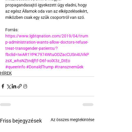
propagandasajtó igyekezett úgy eladni, hogy 
az egész Államok oda van az elképzeléseikért, 
miközben csak egy szűk csoportról van szó.
Forrás:
https://www.lgbtqnation.com/2019/04/trum
p-administration-wants-allow-doctors-refuse-
treat-transgender-patients/?
fbclid=IwAR1YPK7974WtuODZacCUSn4UVkP
zsX_whsNZtndjftf-D6f-xolX3z_DtEo
#queerinfo
#DonaldTrump
#transzneműek
HÍREK
Az összes megtekintése
Friss bejegyzések