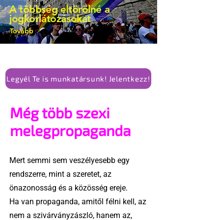
A többség eltörölné a
jogkorlátozásokat
Tovább
Legyél Te is munkatársunk! Jelentkezz!
Még több szexi
melegpropaganda
Mert semmi sem veszélyesebb egy
rendszerre, mint a szeretet, az
önazonosság és a közösség ereje.
Ha van propaganda, amitől félni kell, az
nem a szivárványzászló, hanem az,