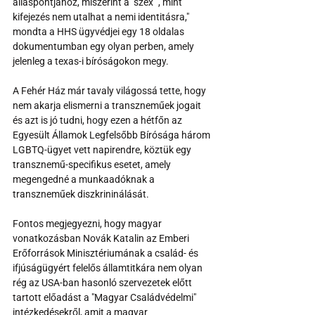
álláspontjához, miszerint a "szex ", mint 
kifejezés nem utalhat a nemi identitásra," 
mondta a HHS ügyvédjei egy 18 oldalas 
dokumentumban egy olyan perben, amely 
jelenleg a texas-i bíróságokon megy.
A Fehér Ház már tavaly világossá tette, hogy 
nem akarja elismerni a transzneműek jogait 
és azt is jó tudni, hogy ezen a hétfőn az 
Egyesült Államok Legfelsőbb Bírósága három 
LGBTQ-ügyet vett napirendre, köztük egy 
transznemű-specifikus esetet, amely 
megengedné a munkaadóknak a 
transzneműek diszkrininálását.
Fontos megjegyezni, hogy magyar 
vonatkozásban Novák Katalin az Emberi 
Erőforrások Minisztériumának a család- és 
ifjúságügyért felelős államtitkára nem olyan 
rég az USA-ban hasonló szervezetek előtt 
tartott előadást a "Magyar Családvédelmi" 
intézkedésekről, amit a magyar 