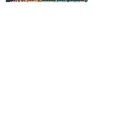
volt hajlandó ünnepségnek nevezni az
eseményt- a BBC ezért törölte vele az
interjút
2 perc olvasás
Kényszerű száműzetésben az orosz
LMBTQ+ sajtó utolsó nagy hangja
2 perc olvasás
Pécs és Pride: egy ingoványos
kapcsolat története
3 perc olvasás