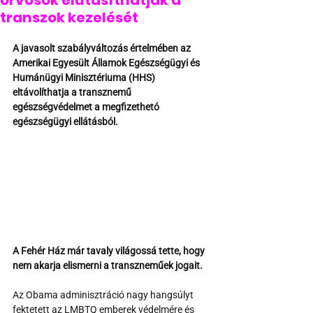
orvosok elutasíthatják a
transzok kezelését
A javasolt szabályváltozás értelmében az 
Amerikai Egyesült Államok Egészségügyi és 
Humánügyi Minisztériuma (HHS) 
eltávolíthatja a transznemű 
egészségvédelmet a megfizethetó 
egészségügyi ellátásból. 
A Fehér Ház már tavaly világossá tette, hogy 
nem akarja elismerni a transzneműek jogait.
Az Obama adminisztráció nagy hangsúlyt 
fektetett az LMBTQ emberek védelmére és 