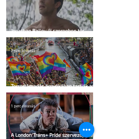
Jonathan Bailey új szerepben tér
vissza
2 perc olvasás
Terrortámadás árnyékában tartják az
idei WorldPride-ot Amszterdamban
1 perc olvasás
A London Trans+ Pride szervezője nem