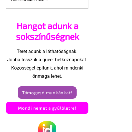
A London Trans+ Pride
Kényszerű
szervezője nem volt
száműzetésb
hajlandó
orosz LMBTQ+ 
Hangot adunk a
ünnepségnek nevezni
utolsó nagy h
az eseményt- a BBC
sokszínűségnek
ezért törölte vele az
interjút
Teret adunk a láthatóságnak.
Jobbá tesszük a queer hétköznapokat.
Közösséget építünk, ahol mindenki
önmaga lehet.
Támogasd munkánkat!
Mondj nemet a gyűlöletre!