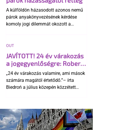
A külföldön házasodott azonos nemű
párok anyakönyvezésének kérdése
komoly jogi dilemmát okozott a
szlovák belügynek, miközben Robert
Fico szerint az alkotmány
egyértelműen tiltja a házasságuk
OUT
elismerését. Közben az ellenzéken belül
JAVÍTOTT! 24 év várakozás
is vita robbant ki arról, hogy vissza
a jogegyenlőségre: Robert
kellene-e vonni a kormány konzervatív
Biedroń megindító üzenete
alkotmánymódosítását
„24 év várakozás valamire, ami mások
a lengyel bejegyzett
számára magától értetődő.”– írta
élettársi kapcsolatokért
Biedroń a július közepén közzétett
bejegyzésben.