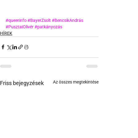
#queerinfo
#BayerZsolt
#BencsikAndrás
#PusztaiOlivér
#patkányozás
HÍREK
Az összes megtekintése
Friss bejegyzések