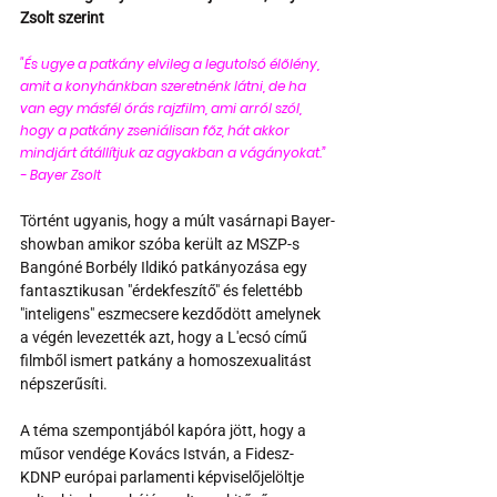
Zsolt szerint 
"És ugye a patkány elvileg a legutolsó élőlény, 
amit a konyhánkban szeretnénk látni, de ha 
van egy másfél órás rajzfilm, ami arról szól, 
hogy a patkány zseniálisan főz, hát akkor 
mindjárt átállítjuk az agyakban a vágányokat.” 
- Bayer Zsolt
Történt ugyanis, hogy a múlt vasárnapi Bayer-
showban amikor szóba került az MSZP-s 
Bangóné Borbély Ildikó patkányozása egy 
fantasztikusan "érdekfeszítő" és felettébb 
"inteligens" eszmecsere kezdődött amelynek 
a végén levezették azt, hogy a L'ecsó című 
filmből ismert patkány a homoszexualitást 
népszerűsíti.
A téma szempontjából kapóra jött, hogy a 
műsor vendége Kovács István, a Fidesz-
KDNP európai parlamenti képviselőjelöltje 