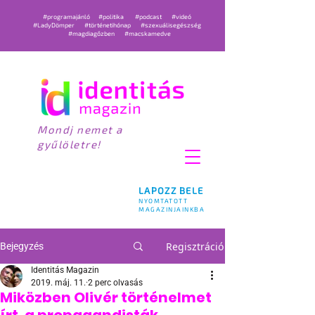
#programajánló
#politika
#podcast
#videó
#LadyDömper
#történetihónap
#szexuálisegészség
#magdiagőzben
#macskamedve
Mondj nemet a
gyűlöletre!
LAPOZZ BELE
NYOMTATOTT
MAGAZINJAINKBA
Regisztráció
Bejegyzés
Identitás Magazin
2019. máj. 11.
2 perc olvasás
Miközben Olivér történelmet