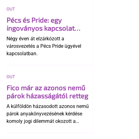
OUT
Pécs és Pride: egy
ingoványos kapcsolat
története
Négy éven át elzárkózott a
városvezetés a Pécs Pride ügyével
kapcsolatban.
OUT
Fico már az azonos nemű
párok házasságától retteg
A külföldön házasodott azonos nemű
párok anyakönyvezésének kérdése
komoly jogi dilemmát okozott a
szlovák belügynek, miközben Robert
Fico szerint az alkotmány