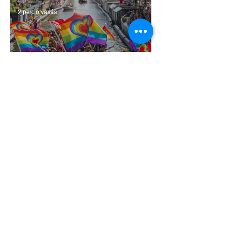
2 perc olvasás
Terrortámadás árnyékában tartják az
idei WorldPride-ot Amszterdamban
1 perc olvasás
A London Trans+ Pride szervezője nem
volt hajlandó ünnepségnek nevezni az
eseményt- a BBC ezért törölte vele az
interjút
2 perc olvasás