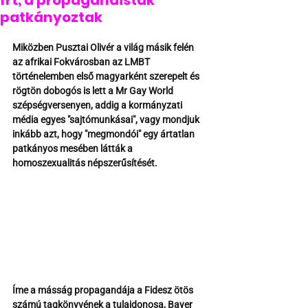
írt, a propagandisták
patkányoztak
Miközben Pusztai Olivér a világ másik felén 
az afrikai Fokvárosban az LMBT 
történelemben első magyarként szerepelt és 
rögtön dobogós is lett a Mr Gay World 
szépségversenyen, addig a kormányzati 
média egyes "sajtómunkásai", vagy mondjuk 
inkább azt, hogy "megmondói" egy ártatlan 
patkányos mesében látták a 
homoszexualitás népszerűsítését.
Íme a másság propagandája a Fidesz ötös 
számú tagkönyvének a tulajdonosa, Bayer 