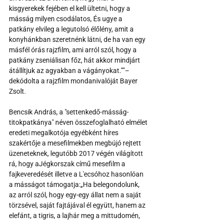
kisgyerekek fejében el kell ültetni, hogy a 
másság milyen csodálatos, És ugye a 
patkány elvileg a legutolsó élőlény, amit a 
konyhánkban szeretnénk látni, de ha van egy 
másfél órás rajzfilm, ami arról szól, hogy a 
patkány zseniálisan főz, hát akkor mindjárt 
átállítjuk az agyakban a vágányokat.”"– 
dekódolta a rajzfilm mondanivalóját Bayer 
Zsolt.
Bencsik András, a "settenkedő-másság-
titokpatkánya" néven összefoglalható elmélet 
eredeti megalkotója egyébként híres 
szakértője a mesefilmekben megbújó rejtett 
üzeneteknek, legutóbb 2017 végén világított 
rá, hogy aJégkorszak című mesefilm a 
fajkeveredését illetve a L'ecsóhoz hasonlóan 
a másságot támogatja:„Ha belegondolunk, 
az arról szól, hogy egy-egy állat nem a saját 
törzsével, saját fajtájával él együtt, hanem az 
elefánt, a tigris, a lajhár meg a mittudomén, 