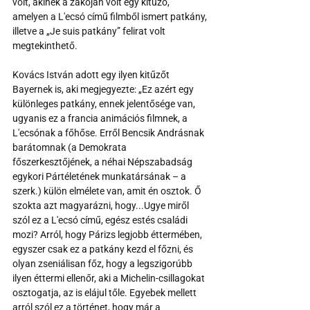
volt, akinek a zakóján volt egy kitűző, 
amelyen a L'ecsó című filmből ismert patkány, 
illetve a „Je suis patkány” felirat volt 
megtekinthető.
Kovács István adott egy ilyen kitűzőt 
Bayernek is, aki megjegyezte: „Ez azért egy 
különleges patkány, ennek jelentősége van, 
ugyanis ez a francia animációs filmnek, a 
L'ecsónak a főhőse. Erről Bencsik Andrásnak 
barátomnak (a Demokrata 
főszerkesztőjének, a néhai Népszabadság 
egykori Pártéletének munkatársának – a 
szerk.) külön elmélete van, amit én osztok. Ő 
szokta azt magyarázni, hogy...Ugye miről 
szól ez a L'ecsó című, egész estés családi 
mozi? Arról, hogy Párizs legjobb éttermében, 
egyszer csak ez a patkány kezd el főzni, és 
olyan zseniálisan főz, hogy a legszigorúbb 
ilyen éttermi ellenőr, aki a Michelin-csillagokat 
osztogatja, az is elájul tőle. Egyebek mellett 
arról szól ez a történet, hogy már a 