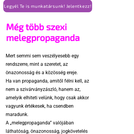
Legyél Te is munkatársunk! Jelentkezz!
Még több szexi
melegpropaganda
Mert semmi sem veszélyesebb egy
rendszerre, mint a szeretet, az
önazonosság és a közösség ereje.
Ha van propaganda, amitől félni kell, az
nem a szivárványzászló, hanem az,
amelyik elhiteti velünk, hogy csak akkor
vagyunk értékesek, ha csendben
maradunk.
A „melegpropaganda” valójában
láthatóság, önazonosság, jogkövetelés