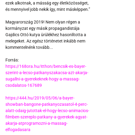
ezek alkotnak, a másság egy életközösséget, 
és mennyivel jobb nekik így, mint másképpen.”
Magyarország 2019! Nem olyan régen a 
kormányzat egy másik propagandistája 
Gajdics Ottó kutya ürülékhez hasonlította a 
melegeket. Az egész történetet inkább nem 
kommentelnénk tovább...
Forrás:
https://168ora.hu/itthon/bencsik-es-bayer-
szerint-a-lecso-patkanyszakacsa-azt-akarja-
sugallni-a-gyerekeknek-hogy-a-massag-
csodalatos-167689
https://444.hu/2019/05/06/a-bayer-
showban-bangone-patkanyozasatol-4-perc-
alatt-odaig-jutottak-el-hogy-lecso-animacios-
filmben-szereplo-patkany-a-gyerekek-agyat-
akarja-atprogramozni-a-massag-
elfogadasara