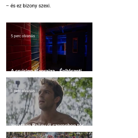
– és ez bizony szexi.
5 perc olvasás
A cruising alaprajza - Építészeti
irányelvek a vágy maximalizálására
1 perc olvasás
Jonathan Bailey új szerepben tér
vissza