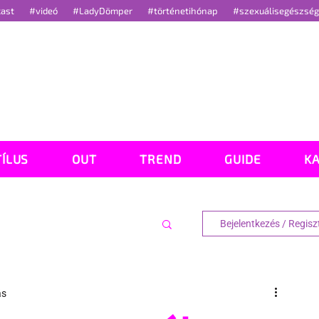
cast
#videó
#LadyDömper
#történetihónap
#szexuálisegészsé
TÍLUS
OUT
TREND
GUIDE
K
Bejelentkezés / Regisz
ás