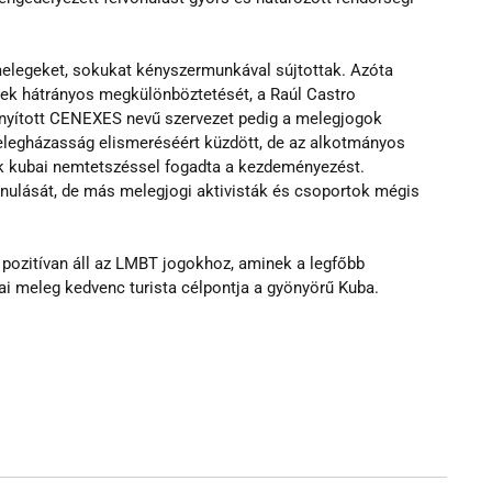
elegeket, sokukat kényszermunkával sújtottak. Azóta 
egek hátrányos megkülönböztetését, a Raúl Castro 
ányított CENEXES nevű szervezet pedig a melegjogok 
elegházasság elismeréséért küzdött, de az alkotmányos 
sok kubai nemtetszéssel fogadta a kezdeményezést.
ulását, de más melegjogi aktivisták és csoportok mégis 
 pozitívan áll az LMBT jogokhoz, aminek a legfőbb 
i meleg kedvenc turista célpontja a gyönyörű Kuba.