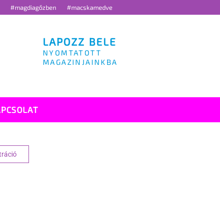
g
#magdiagőzben
#macskamedve
LAPOZZ BELE
NYOMTATOTT
MAGAZINJAINKBA
APCSOLAT
tráció