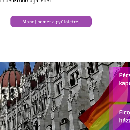
mindenki önmaga lehet.
Mondj nemet a gyűlöletre!
Pécs
kap
Fic
ház