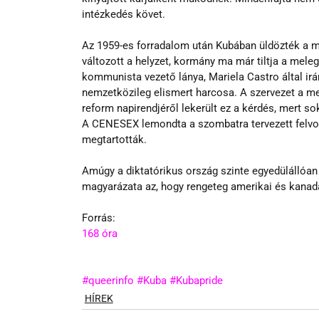
intézkedés követ.
Az 1959-es forradalom után Kubában üldözték a m
változott a helyzet, kormány ma már tiltja a mel
kommunista vezető lánya, Mariela Castro által ir
nemzetközileg elismert harcosa. A szervezet a m
reform napirendjéről lekerült ez a kérdés, mert 
A CENESEX lemondta a szombatra tervezett felvon
megtartották.
Amúgy a diktatórikus ország szinte egyedülállóan
magyarázata az, hogy rengeteg amerikai és kanada
Forrás:
168 óra
#queerinfo
#Kuba
#Kubapride
HÍREK