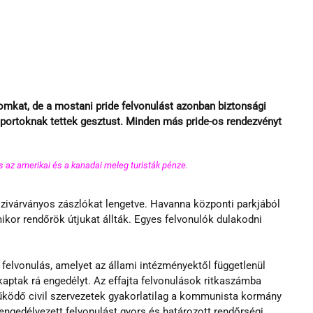
kat, de a mostani pride felvonulást azonban biztonsági 
portoknak tettek gesztust. Minden más pride-os rendezvényt 
s az amerikai és a kanadai meleg turisták pénze.
 szivárványos zászlókat lengetve. Havanna központi parkjából 
mikor rendőrök útjukat állták. Egyes felvonulók dulakodni 
 felvonulás, amelyet az állami intézményektől függetlenül 
 kaptak rá engedélyt. Az effajta felvonulások ritkaszámba 
ködő civil szervezetek gyakorlatilag a kommunista kormány 
ngedélyezett felvonulást gyors és határozott rendőrségi 