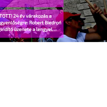
TOTT! 24 év várakozás a
egyenlőségre: Robert Biedroń
indító üzenete a lengyel
gyzett élettársi kapcsolatokért