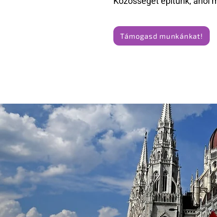
Közösséget építünk, ahol 
Támogasd munkánkat!