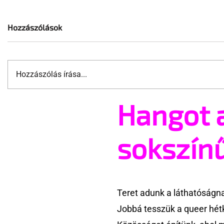
Hozzászólások
Hozzászólás írása...
Hangot 
A mellrákszűrésről senki sem
Támogatha
beszél a mellkasi műtétek
Te is rész
után - pedig kellene
Pride meg
sokszín
Teret adunk a láthatóságn
Jobbá tesszük a queer hét