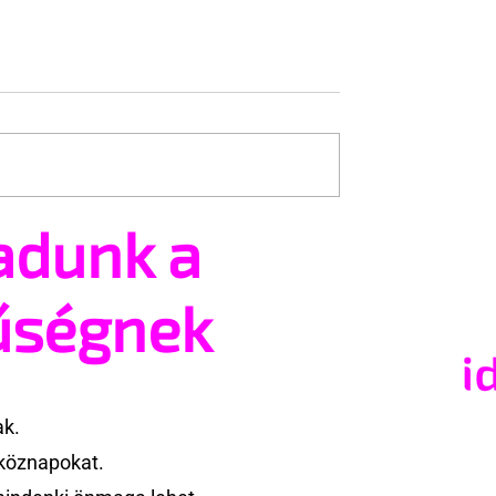
adunk a
tsz és ajánlhatsz:
Egy HIV-megelőzésről sz
t vehetsz a Pécs
reklámon akadt ki egy
valósításában
konzervatív csoport az
űségnek
Egyesült Államokban
ak.
köznapokat.