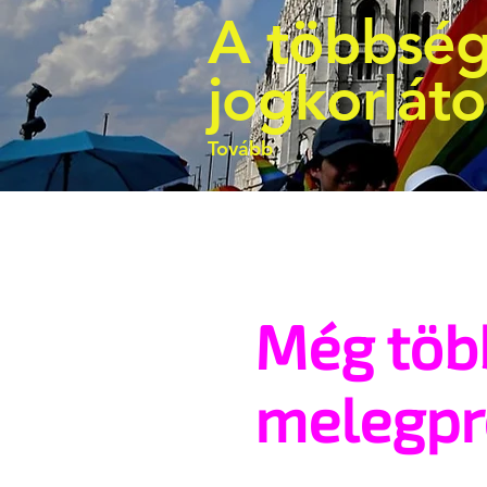
A többség
jogkorlát
Tovább
Még töb
melegp