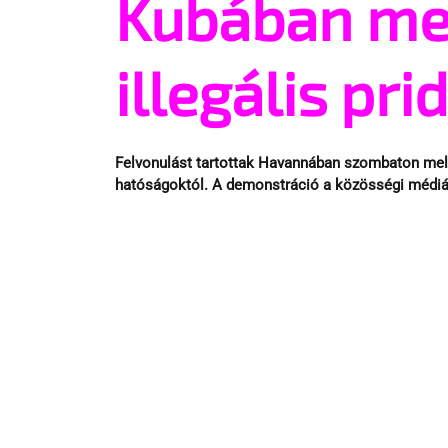
Kubában meg
illegális pri
Felvonulást tartottak Havannában szombaton meleg
hatóságoktól. A demonstráció a közösségi médiá