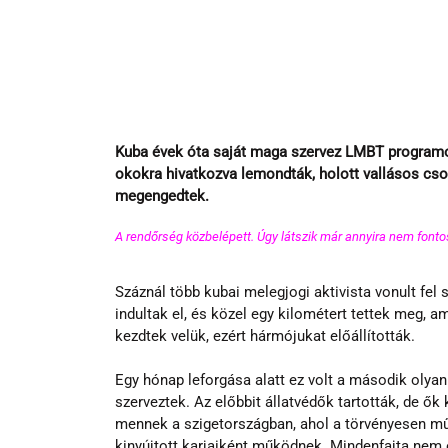
Kuba évek óta saját maga szervez LMBT programom
okokra hivatkozva lemondták, holott vallásos cso
megengedtek.
A rendőrség közbelépett. Úgy látszik már annyira nem fonto
Száznál több kubai melegjogi aktivista vonult fel
indultak el, és közel egy kilométert tettek meg, a
kezdtek velük, ezért hármójukat előállították. 
Egy hónap leforgása alatt ez volt a második olyan
szerveztek. Az előbbit állatvédők tartották, de ők
mennek a szigetországban, ahol a törvényesen mű
kinyújtott karjaiként működnek. Mindenfajta nem e