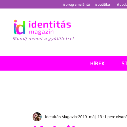
#programajánló
#politika
#pod
Mondj nemet a gyűlöletre!
HÍREK
S
Identitás Magazin
2019. máj. 13.
1 perc olvas