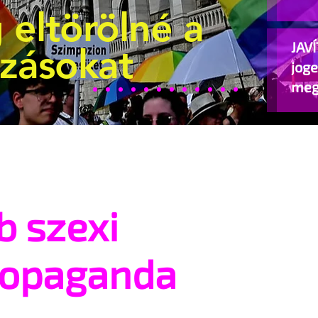
 eltörölné a
JAVÍ
ozásokat
jog
meg
beje
b szexi
ropaganda