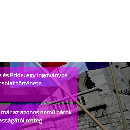
 és Pride: egy ingoványos
csolat története
o már az azonos nemű párok
asságától retteg